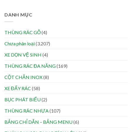
DANH MỤC
THÙNG RÁC GỖ
(4)
Chưa phân loại
(3.207)
XE DỌN VỆ SINH
(4)
THÙNG RÁC ĐA NĂNG
(169)
CỘT CHẮN INOX
(8)
XE ĐẨY RÁC
(58)
BỤC PHÁT BIỂU
(2)
THÙNG RÁC NHỰA
(107)
BẢNG CHỈ DẪN – BẢNG MENU
(6)