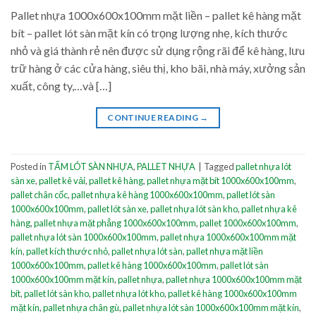
Pallet nhựa 1000x600x100mm mặt liền – pallet kê hàng mặt
bít – pallet lót sàn mặt kín có trọng lượng nhẹ, kích thước
nhỏ và giá thành rẻ nên được sử dụng rộng rãi để kê hàng, lưu
trữ hàng ở các cửa hàng, siêu thị, kho bãi, nhà máy, xưởng sản
xuất, công ty,…và […]
CONTINUE READING
→
Posted in
TẤM LÓT SÀN NHỰA
,
PALLET NHỰA
|
Tagged
pallet nhựa lót
sàn xe
,
pallet kê vải
,
pallet kê hàng
,
pallet nhựa mặt bít 1000x600x100mm
,
pallet chân cốc
,
pallet nhựa kê hàng 1000x600x100mm
,
pallet lót sàn
1000x600x100mm
,
pallet lót sàn xe
,
pallet nhựa lót sàn kho
,
pallet nhựa kê
hàng
,
pallet nhựa mặt phẳng 1000x600x100mm
,
pallet 1000x600x100mm
,
pallet nhựa lót sàn 1000x600x100mm
,
pallet nhựa 1000x600x100mm mặt
kín
,
pallet kích thước nhỏ
,
pallet nhựa lót sàn
,
pallet nhựa mặt liền
1000x600x100mm
,
pallet kê hàng 1000x600x100mm
,
pallet lót sàn
1000x600x100mm mặt kín
,
pallet nhựa
,
pallet nhựa 1000x600x100mm mặt
bít
,
pallet lót sàn kho
,
pallet nhựa lót kho
,
pallet kê hàng 1000x600x100mm
mặt kín
,
pallet nhựa chân gù
,
pallet nhựa lót sàn 1000x600x100mm mặt kín
,