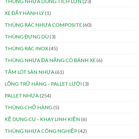
THÙNG NHỰA DUNG TÍCH LỚN
(23)
XE ĐẨY HÀNH LÝ
(1)
THÙNG RÁC NHỰA COMPOSITE
(60)
THÙNG ĐỰNG DÙ
(3)
THÙNG RÁC INOX
(45)
THÙNG NHỰA ĐA NĂNG CÓ BÁNH XE
(6)
TẤM LÓT SÀN NHỰA
(61)
LỒNG TRỮ HÀNG – PALLET LƯỚI
(3)
PALLET NHỰA
(254)
THÙNG CHỞ HÀNG
(5)
KỆ DỤNG CỤ – KHAY LINH KIỆN
(6)
THÙNG NHỰA CÔNG NGHIỆP
(42)