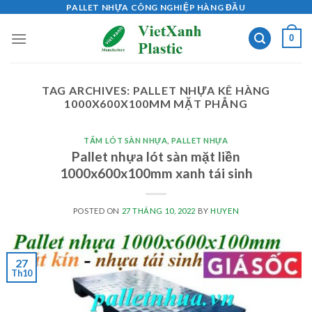
Skip
PALLET NHỰA CÔNG NGHIỆP HÀNG ĐẦU
to
0
content
TAG ARCHIVES:
PALLET NHỰA KÊ HÀNG
1000X600X100MM MẶT PHẲNG
TẤM LÓT SÀN NHỰA
,
PALLET NHỰA
Pallet nhựa lót sàn mặt liền
1000x600x100mm xanh tái sinh
POSTED ON
27 THÁNG 10, 2022
BY
HUYEN
27
Th10