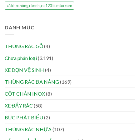
xả kho thùng rác nhựa 120 lít màu cam
DANH MỤC
THÙNG RÁC GỖ
(4)
Chưa phân loại
(3.191)
XE DỌN VỆ SINH
(4)
THÙNG RÁC ĐA NĂNG
(169)
CỘT CHẮN INOX
(8)
XE ĐẨY RÁC
(58)
BỤC PHÁT BIỂU
(2)
THÙNG RÁC NHỰA
(107)