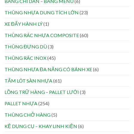
BẢNG CHỈ DẪN – BẢNG MENU
(6)
THÙNG NHỰA DUNG TÍCH LỚN
(23)
XE ĐẨY HÀNH LÝ
(1)
THÙNG RÁC NHỰA COMPOSITE
(60)
THÙNG ĐỰNG DÙ
(3)
THÙNG RÁC INOX
(45)
THÙNG NHỰA ĐA NĂNG CÓ BÁNH XE
(6)
TẤM LÓT SÀN NHỰA
(61)
LỒNG TRỮ HÀNG – PALLET LƯỚI
(3)
PALLET NHỰA
(254)
THÙNG CHỞ HÀNG
(5)
KỆ DỤNG CỤ – KHAY LINH KIỆN
(6)