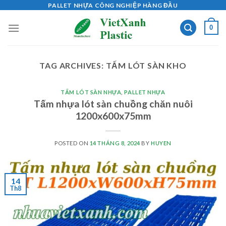
Skip
PALLET NHỰA CÔNG NGHIỆP HÀNG ĐẦU
to
0
content
TAG ARCHIVES:
TẤM LÓT SÀN KHO
TẤM LÓT SÀN NHỰA
,
PALLET NHỰA
Tấm nhựa lót sàn chuồng chăn nuôi
1200x600x75mm
POSTED ON
14 THÁNG 8, 2024
BY
HUYEN
14
Th8