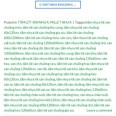
CONTINUE READING
→
Posted in
TẤM LÓT SÀN NHỰA
,
PALLET NHỰA
|
Tagged
tấm nhựa lót sàn
chuồng méo
,
tấm lót sàn chuồng thú cưng
,
tấm nhựa lót sàn chuồng
60x120cm
,
tấm nhựa lót sàn chuồng gia súc
,
tấm lót sàn chuồng
600x1200mm
,
tấm lót sàn chuồng mèo
,
sàn cừu
,
tấm nhựa lót sàn chuồng
vật nuôi
,
tấm lót sàn chuồng 1200x600mm
,
tấm nhựa lót sàn chuồng chó
,
sàn
mèo
,
tấm lót sàn chuồng dê
,
tấm lót sàn
,
tấm nhựa lót sàn chuồng
1200x600mm
,
tấm nhựa lót sàn chuồng thú cưng
,
tấm lót sàn kho
,
tấm lót
sàn chuồng vật nuôi
,
tấm nhựa lót sàn
,
tấm lót sàn chuồng 120x60cm
,
sàn
heo
,
sàn chó
,
tấm lót sàn chuồng cừu
,
tấm lót sàn chuồng trại
,
tấm nhựa lót
sàn chuồng 120x60cm
,
sàn dê
,
tấm nhựa lót sàn kho
,
tấm nhựa lót sàn
chuồng cừu
,
tấm nhựa lót sàn chuồng trại
,
tấm lót sàn chuồng heo
60x120cm
,
tấm nhựa lót sàn chuồng
,
tấm nhựa lót sàn chuồng dê
,
tấm lót
sàn xe
,
tấm lót sàn chuồng 60x120cm
,
tấm lót sàn chuồng
,
tấm nhựa lót sàn
chuồng heo
,
tấm nhựa lót sàn xe
,
tấm nhựa lót sàn chuồng heo 120x60cm
,
tấm lót sàn chuồng chăn nuôi
,
tấm lót sàn chuồng heo
,
sàn nhựa chăn nuôi
,
tấm nhựa lót sàn chuồng heo 60x120cm
,
tấm nhựa lót sàn chuồng chăn nuôi
,
tấm nhựa lót sàn chuồng 600x1200mm
,
tấm lót sàn chuồng chó
,
tấm lót sàn
chuồng heo 120x60cm
,
tấm lót sàn chuồng gia súc
Leave a comment