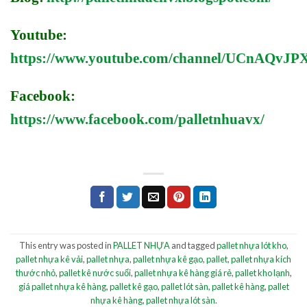
Youtube:
https://www.youtube.com/channel/UCnAQv
Facebook:
https://www.facebook.com/palletnhuavx/
This entry was posted in
PALLET NHỰA
and tagged
pallet nhựa lót kho
,
pallet nhựa kê vải
,
pallet nhựa
,
pallet nhựa kê gạo
,
pallet
,
pallet nhựa kích
thước nhỏ
,
pallet kê nước suối
,
pallet nhựa kê hàng giá rẻ
,
pallet kho lạnh
,
giá pallet nhựa kê hàng
,
pallet kê gạo
,
pallet lót sàn
,
pallet kê hàng
,
pallet
nhựa kê hàng
,
pallet nhựa lót sàn
.