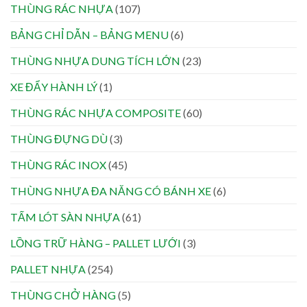
THÙNG RÁC NHỰA
(107)
BẢNG CHỈ DẪN – BẢNG MENU
(6)
THÙNG NHỰA DUNG TÍCH LỚN
(23)
XE ĐẨY HÀNH LÝ
(1)
THÙNG RÁC NHỰA COMPOSITE
(60)
THÙNG ĐỰNG DÙ
(3)
THÙNG RÁC INOX
(45)
THÙNG NHỰA ĐA NĂNG CÓ BÁNH XE
(6)
TẤM LÓT SÀN NHỰA
(61)
LỒNG TRỮ HÀNG – PALLET LƯỚI
(3)
PALLET NHỰA
(254)
THÙNG CHỞ HÀNG
(5)