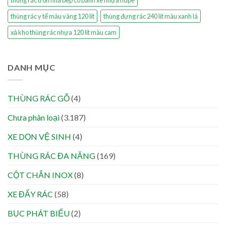
thùng rác tròn nhà bếp có bánh xe nhựa hdpe
thùng rác y tế màu vàng 120 lít
thùng đựng rác 240 lít màu xanh lá
xả kho thùng rác nhựa 120 lít màu cam
DANH MỤC
THÙNG RÁC GỖ
(4)
Chưa phân loại
(3.187)
XE DỌN VỆ SINH
(4)
THÙNG RÁC ĐA NĂNG
(169)
CỘT CHẮN INOX
(8)
XE ĐẨY RÁC
(58)
BỤC PHÁT BIỂU
(2)