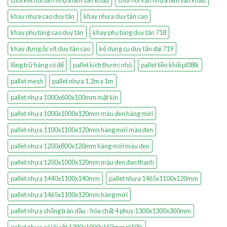
chốt kết nối tấm nhựa làm sân khấu
chốt nối ván nhựa làm sân khấu
khay nhựa cao duy tân
khay nhựa duy tân cao
khay phụ tùng cao duy tân
khay phụ tùng duy tân 718
khay đựng ốc vít duy tân cao
kệ dụng cụ duy tân đại 719
lồng trữ hàng có đế
pallet kích thước nhỏ
pallet liền khối pl08lk
pallet mesh
pallet nhựa 1.2m x 1m
pallet nhựa 1000x600x100mm mặt kín
pallet nhựa 1000x1000x120mm màu đen hàng mới
pallet nhựa 1100x1100x120mm hàng mới màu đen
pallet nhựa 1200x800x120mm hàng mới màu đen
pallet nhựa 1200x1000x120mm màu đen đan thanh
pallet nhựa 1440x1100x140mm
pallet nhựa 1465x1100x120mm
pallet nhựa 1465x1100x120mm hàng mới
pallet nhựa chống tràn dầu - hóa chất 4 phuy 1300x1300x300mm