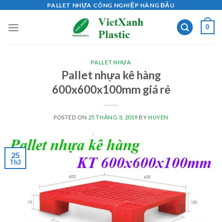
Skip
PALLET NHỰA CÔNG NGHIỆP HÀNG ĐẦU
to
0
content
PALLET NHỰA
Pallet nhựa kê hàng
600x600x100mm giá rẻ
POSTED ON
25 THÁNG 3, 2019
BY
HUYEN
25
Th3