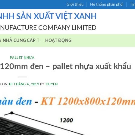
Giới thiệu
Hệ thống phân phối
Ti
NHH SẢN XUẤT VIỆT XANH
ANUFACTURE COMPANY LIMITED
N NHÀ CUNG CẤP
HOẠT ĐỘNG
PALLET NHỰA
120mm đen – pallet nhựa xuất khẩu
D ON
18 THÁNG 4, 2019
BY
HUYEN