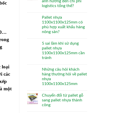
ảnh hưởng đến chi phí
 bốc
logistics tổng thể?
Pallet nhựa
1100x1100x125mm có
phù hợp xuất khẩu hàng
00…
nông sản?
trong
5 sai lầm khi sử dụng
ng
pallet nhựa
1100x1100x125mm cần
tránh
 loại
Những câu hỏi khách
i các
hàng thường hỏi về pallet
nhựa
 xếp
1100x1100x125mm
là một
Chuyển đổi từ pallet gỗ
sang pallet nhựa thành
công