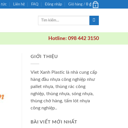
n tức
Liên hệ
FAQ
Đăng nhập
Giỏ hàng /
0
₫
0
Tìm
kiếm:
Hotline: 098 442 3150
GIỚI THIỆU
Viet Xanh Plastic là nhà cung cấp
hàng đầu nhựa công nghiệp như
pallet nhựa, thùng rác công
nghiệp, thùng nhựa, sóng nhựa,
thùng chở hàng, tấm lót nhựa
công nghiệp..
BÀI VIẾT MỚI NHẤT