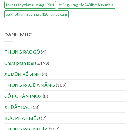
thùng rác y tế màu vàng 120 lít
thùng đựng rác 240 lít màu xanh lá
xả kho thùng rác nhựa 120 lít màu cam
DANH MỤC
THÙNG RÁC GỖ
(4)
Chưa phân loại
(3.199)
XE DỌN VỆ SINH
(4)
THÙNG RÁC ĐA NĂNG
(169)
CỘT CHẮN INOX
(8)
XE ĐẨY RÁC
(58)
BỤC PHÁT BIỂU
(2)
THÙNG RÁC NHỰA
(107)