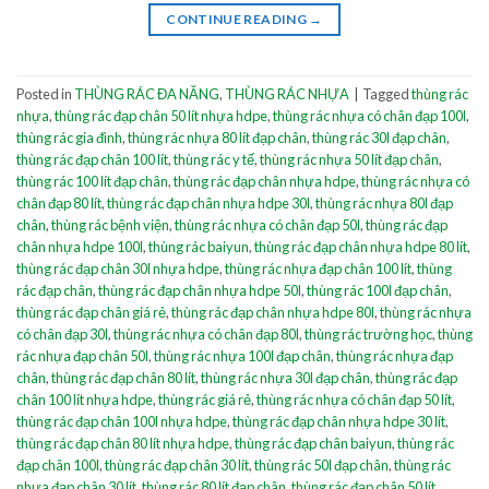
CONTINUE READING
→
Posted in
THÙNG RÁC ĐA NĂNG
,
THÙNG RÁC NHỰA
|
Tagged
thùng rác
nhựa
,
thùng rác đạp chân 50 lít nhựa hdpe
,
thùng rác nhựa có chân đạp 100l
,
thùng rác gia đình
,
thùng rác nhựa 80 lít đạp chân
,
thùng rác 30l đạp chân
,
thùng rác đạp chân 100 lít
,
thùng rác y tế
,
thùng rác nhựa 50 lít đạp chân
,
thùng rác 100 lít đạp chân
,
thùng rác đạp chân nhựa hdpe
,
thùng rác nhựa có
chân đạp 80 lít
,
thùng rác đạp chân nhựa hdpe 30l
,
thùng rác nhựa 80l đạp
chân
,
thùng rác bệnh viện
,
thùng rác nhựa có chân đạp 50l
,
thùng rác đạp
chân nhựa hdpe 100l
,
thùng rác baiyun
,
thùng rác đạp chân nhựa hdpe 80 lít
,
thùng rác đạp chân 30l nhựa hdpe
,
thùng rác nhựa đạp chân 100 lít
,
thùng
rác đạp chân
,
thùng rác đạp chân nhựa hdpe 50l
,
thùng rác 100l đạp chân
,
thùng rác đạp chân giá rẻ
,
thùng rác đạp chân nhựa hdpe 80l
,
thùng rác nhựa
có chân đạp 30l
,
thùng rác nhựa có chân đạp 80l
,
thùng rác trường học
,
thùng
rác nhựa đạp chân 50l
,
thùng rác nhựa 100l đạp chân
,
thùng rác nhựa đạp
chân
,
thùng rác đạp chân 80 lít
,
thùng rác nhựa 30l đạp chân
,
thùng rác đạp
chân 100 lít nhựa hdpe
,
thùng rác giá rẻ
,
thùng rác nhựa có chân đạp 50 lít
,
thùng rác đạp chân 100l nhựa hdpe
,
thùng rác đạp chân nhựa hdpe 30 lít
,
thùng rác đạp chân 80 lít nhựa hdpe
,
thùng rác đạp chân baiyun
,
thùng rác
đạp chân 100l
,
thùng rác đạp chân 30 lít
,
thùng rác 50l đạp chân
,
thùng rác
nhựa đạp chân 30 lít
,
thùng rác 80 lít đạp chân
,
thùng rác đạp chân 50 lít
,