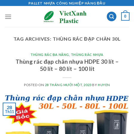
Skip
PALLET NHỰA CÔNG NGHIỆP HÀNG ĐẦU
to
0
content
TAG ARCHIVES:
THÙNG RÁC ĐẠP CHÂN 30L
THÙNG RÁC ĐA NĂNG
,
THÙNG RÁC NHỰA
Thùng rác đạp chân nhựa HDPE 30 lít –
50 lít – 80 lít – 100 lít
POSTED ON
28 THÁNG MƯỜI MỘT, 2023
BY
HUYEN
28
Th11