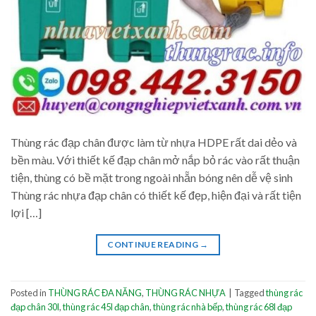
Thùng rác đạp chân được làm từ nhựa HDPE rất dai dẻo và
bền màu. Với thiết kế đạp chân mở nắp bỏ rác vào rất thuận
tiện, thùng có bề mặt trong ngoài nhẵn bóng nên dễ vệ sinh
Thùng rác nhựa đạp chân có thiết kế đẹp, hiện đại và rất tiện
lợi […]
CONTINUE READING
→
Posted in
THÙNG RÁC ĐA NĂNG
,
THÙNG RÁC NHỰA
|
Tagged
thùng rác
đạp chân 30l
,
thùng rác 45l đạp chân
,
thùng rác nhà bếp
,
thùng rác 68l đạp