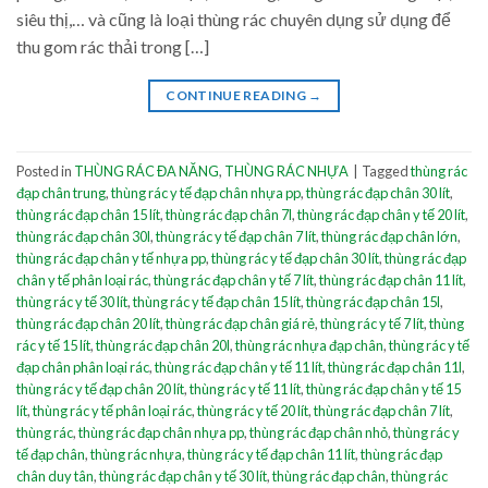
siêu thị,… và cũng là loại thùng rác chuyên dụng sử dụng để
thu gom rác thải trong […]
CONTINUE READING
→
Posted in
THÙNG RÁC ĐA NĂNG
,
THÙNG RÁC NHỰA
|
Tagged
thùng rác
đạp chân trung
,
thùng rác y tế đạp chân nhựa pp
,
thùng rác đạp chân 30 lít
,
thùng rác đạp chân 15 lít
,
thùng rác đạp chân 7l
,
thùng rác đạp chân y tế 20 lít
,
thùng rác đạp chân 30l
,
thùng rác y tế đạp chân 7 lít
,
thùng rác đạp chân lớn
,
thùng rác đạp chân y tế nhựa pp
,
thùng rác y tế đạp chân 30 lít
,
thùng rác đạp
chân y tế phân loại rác
,
thùng rác đạp chân y tế 7 lít
,
thùng rác đạp chân 11 lít
,
thùng rác y tế 30 lít
,
thùng rác y tế đạp chân 15 lít
,
thùng rác đạp chân 15l
,
thùng rác đạp chân 20 lít
,
thùng rác đạp chân giá rẻ
,
thùng rác y tế 7 lít
,
thùng
rác y tế 15 lít
,
thùng rác đạp chân 20l
,
thùng rác nhựa đạp chân
,
thùng rác y tế
đạp chân phân loại rác
,
thùng rác đạp chân y tế 11 lít
,
thùng rác đạp chân 11l
,
thùng rác y tế đạp chân 20 lít
,
thùng rác y tế 11 lít
,
thùng rác đạp chân y tế 15
lít
,
thùng rác y tế phân loại rác
,
thùng rác y tế 20 lít
,
thùng rác đạp chân 7 lít
,
thùng rác
,
thùng rác đạp chân nhựa pp
,
thùng rác đạp chân nhỏ
,
thùng rác y
tế đạp chân
,
thùng rác nhựa
,
thùng rác y tế đạp chân 11 lít
,
thùng rác đạp
chân duy tân
,
thùng rác đạp chân y tế 30 lít
,
thùng rác đạp chân
,
thùng rác