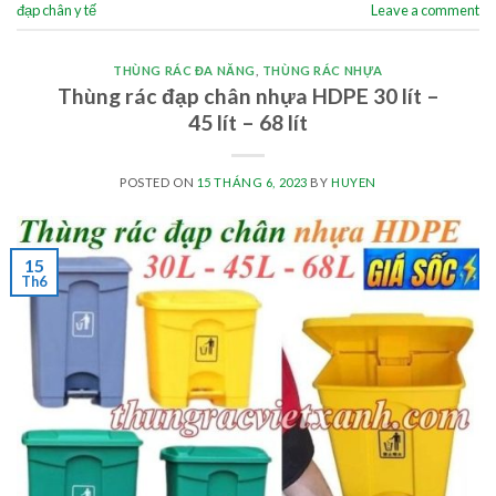
đạp chân y tế
Leave a comment
THÙNG RÁC ĐA NĂNG
,
THÙNG RÁC NHỰA
Thùng rác đạp chân nhựa HDPE 30 lít –
45 lít – 68 lít
POSTED ON
15 THÁNG 6, 2023
BY
HUYEN
15
Th6