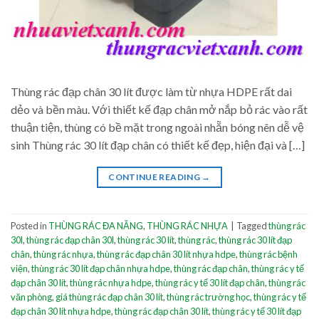
Thùng rác đạp chân 30 lít được làm từ nhựa HDPE rất dai
dẻo và bền màu. Với thiết kế đạp chân mở nắp bỏ rác vào rất
thuận tiện, thùng có bề mặt trong ngoài nhẵn bóng nên dễ vệ
sinh Thùng rác 30 lít đạp chân có thiết kế đẹp, hiện đại và […]
CONTINUE READING
→
Posted in
THÙNG RÁC ĐA NĂNG
,
THÙNG RÁC NHỰA
|
Tagged
thùng rác
30l
,
thùng rác đạp chân 30l
,
thùng rác 30 lít
,
thùng rác
,
thùng rác 30 lít đạp
chân
,
thùng rác nhựa
,
thùng rác đạp chân 30 lít nhựa hdpe
,
thùng rác bệnh
viện
,
thùng rác 30 lít đạp chân nhựa hdpe
,
thùng rác đạp chân
,
thùng rác y tế
đạp chân 30 lít
,
thùng rác nhựa hdpe
,
thùng rác y tế 30 lít đạp chân
,
thùng rác
văn phòng
,
giá thùng rác đạp chân 30 lít
,
thùng rác trường học
,
thùng rác y tế
đạp chân 30 lít nhựa hdpe
,
thùng rác đạp chân 30 lít
,
thùng rác y tế 30 lít đạp