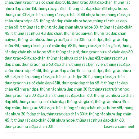
chân
,
thùng rác nhựa có chân đạp 30 lít
,
thùng rác 30 lít đạp chân
,
thùng rác
nhựa đạp chân 45l
,
thùng rác gia đình
,
thùng rác đạp chân 68l nhựa hdpe
,
thùng rác 30l đạp chân
,
thùng rác đạp chân 30 lít nhựa hdpe
,
thùng rác đạp
chân nhựa hdpe 45l
,
thùng rác đạp chân nhựa hdpe
,
thùng rác nhựa đạp
chân 68 lít
,
thùng rác
,
thùng rác đạp chân nhựa hdpe 30l
,
thùng rác đạp chân
45 lít
,
thùng rác nhựa 45l đạp chân
,
thùng rác baiyun
,
thùng rác đạp chân
baiyun
,
thùng rác nhựa
,
thùng rác đạp chân 30l nhựa hdpe
,
thùng rác đạp
chân 45l
,
thùng rác nhựa có chân đạp 68 lít
,
thùng rác đạp chân giá rẻ
,
thùng
rác đạp chân nhựa hdpe 68 lít
,
thùng rác y tế
,
thùng rác nhựa có chân đạp 30l
,
thùng rác 45 lít đạp chân
,
thùng rác nhựa có chân đạp 45l
,
thùng rác nhựa
đạp chân
,
thùng rác nhựa 68l đạp chân
,
thùng rác bệnh viện
,
thùng rác đạp
chân nhựa hdpe 45 lít
,
thùng rác đạp chân 45 lít nhựa hdpe
,
thùng rác nhựa
68 lít đạp chân
,
thùng rác đạp chân nhựa hdpe 30 lít
,
thùng rác đạp chân
,
thùng rác nhựa có chân đạp 45 lít
,
thùng rác đạp chân 68 lít
,
thùng rác đạp
chân 45l nhựa hdpe
,
thùng rác nhựa đạp chân 30 lít
,
thùng rác trường học
,
thùng rác nhựa 30l đạp chân
,
thùng rác đạp chân 68l
,
thùng rác nhựa có chân
đạp 68l
,
thùng rác nhựa có chân đạp
,
thùng rác giá rẻ
,
thùng rác nhựa 45 lít
đạp chân
,
thùng rác 68 lít đạp chân
,
thùng rác đạp chân nhựa hdpe 68l
,
thùng
rác nhựa 30 lít đạp chân
,
thùng rác đạp chân 30 lít
,
thùng rác nhựa đạp chân
45 lít
,
thùng rác đạp chân 68 lít nhựa hdpe
,
thùng rác nhựa đạp chân 68l
,
thùng rác nhựa đạp chân 30l
Leave a comment