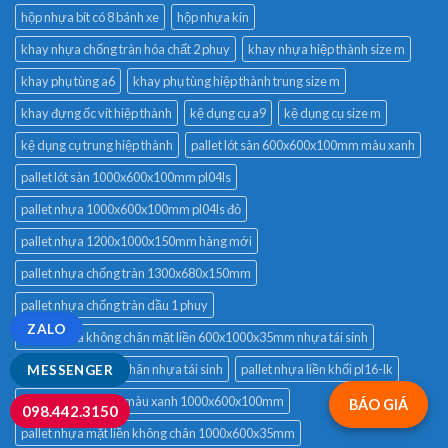
hộp nhựa bít có 8 bánh xe
hộp nhựa kín
khay nhựa chống tràn hóa chất 2 phuy
khay nhựa hiệp thành size m
khay phụ tùng a6
khay phụ tùng hiệp thành trung size m
khay đựng ốc vít hiệp thành
kệ dụng cụ a9
kệ dụng cụ size m
kệ dụng cụ trung hiệp thành
pallet lót sàn 600x600x100mm màu xanh
pallet lót sàn 1000x600x100mm pl04ls
pallet nhựa 1000x600x100mm pl04ls đỏ
pallet nhựa 1200x1000x150mm hàng mới
pallet nhựa chống tràn 1300x680x150mm
pallet nhựa chống tràn dầu 1 phuy
ZALO
pallet nhựa không chân mặt liền 600x1000x35mm nhựa tái sinh
pallet nhựa không chân nhựa tái sinh
pallet nhựa liền khối pl16-lk
MESSENGER
pallet nhựa lót sàn màu xanh 1000x600x100mm
BÁO GIÁ
098.442.3150
pallet nhựa mặt liền không chân 1000x600x35mm