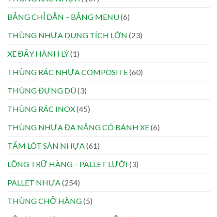
BẢNG CHỈ DẪN – BẢNG MENU
(6)
THÙNG NHỰA DUNG TÍCH LỚN
(23)
XE ĐẨY HÀNH LÝ
(1)
THÙNG RÁC NHỰA COMPOSITE
(60)
THÙNG ĐỰNG DÙ
(3)
THÙNG RÁC INOX
(45)
THÙNG NHỰA ĐA NĂNG CÓ BÁNH XE
(6)
TẤM LÓT SÀN NHỰA
(61)
LỒNG TRỮ HÀNG – PALLET LƯỚI
(3)
PALLET NHỰA
(254)
THÙNG CHỞ HÀNG
(5)