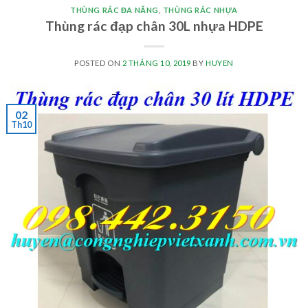
THÙNG RÁC ĐA NĂNG
,
THÙNG RÁC NHỰA
Thùng rác đạp chân 30L nhựa HDPE
POSTED ON
2 THÁNG 10, 2019
BY
HUYEN
02
Th10