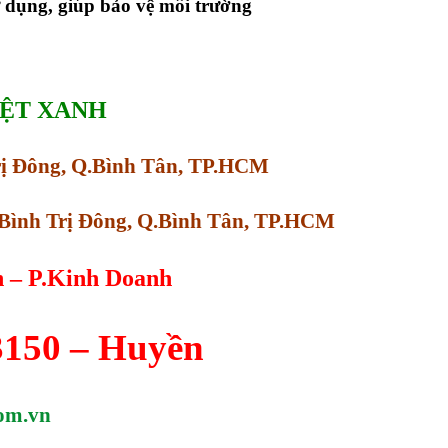
ử dụng, giúp bảo vệ môi trường
IỆT XANH
Trị Đông, Q.Bình Tân, TP.HCM
Bình Trị Đông, Q.Bình Tân, TP.HCM
n – P.Kinh Doanh
3150 – Huyền
om.vn