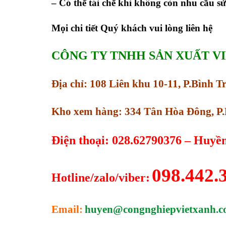
– Có thể tái chế khi không còn nhu cầu s
Mọi chi tiết Quý khách vui lòng liên hệ
CÔNG TY TNHH SẢN XUẤT V
Địa chỉ: 108 Liên khu 10-11, P.Bình 
Kho xem hàng: 334 Tân Hòa Đông, P.
Điện thoại: 028.62790376 – Huyề
098.442.
Hotline/zalo/viber:
Email:
huyen@congnghiepvietxanh.c