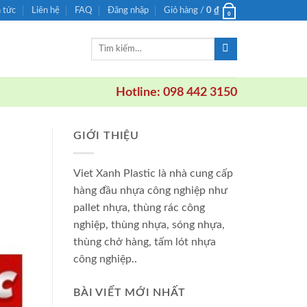
n tức
Liên hệ
FAQ
Đăng nhập
Giỏ hàng /
0
₫
0
Tìm
kiếm:
Hotline: 098 442 3150
GIỚI THIỆU
Viet Xanh Plastic là nhà cung cấp
hàng đầu nhựa công nghiệp như
pallet nhựa, thùng rác công
nghiệp, thùng nhựa, sóng nhựa,
thùng chở hàng, tấm lót nhựa
công nghiệp..
BÀI VIẾT MỚI NHẤT