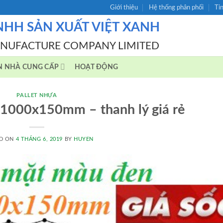
Giới thiệu
Hệ thống phân phối
Ti
NHH SẢN XUẤT VIỆT XANH
ANUFACTURE COMPANY LIMITED
N NHÀ CUNG CẤP
HOẠT ĐỘNG
PALLET NHỰA
x1000x150mm – thanh lý giá rẻ
D ON
4 THÁNG 6, 2019
BY
HUYEN