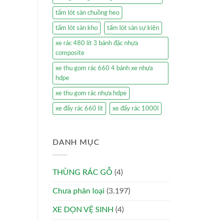
tấm lót sàn chuồng heo
tấm lót sàn kho
tấm lót sàn sự kiện
xe rác 480 lít 3 bánh đặc nhựa
composite
xe thu gom rác 660 4 bánh xe nhựa
hdpe
xe thu gom rác nhựa hdpe
xe đẩy rác 660 lít
xe đẩy rác 1000l
DANH MỤC
THÙNG RÁC GỖ
(4)
Chưa phân loại
(3.197)
XE DỌN VỆ SINH
(4)