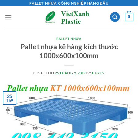
Skip
PALLET NHỰA CÔNG NGHIỆP HÀNG ĐẦU
to
0
content
PALLET NHỰA
Pallet nhựa kê hàng kích thước
1000x600x100mm
POSTED ON
25 THÁNG 9, 2019
BY
HUYEN
25
Th9