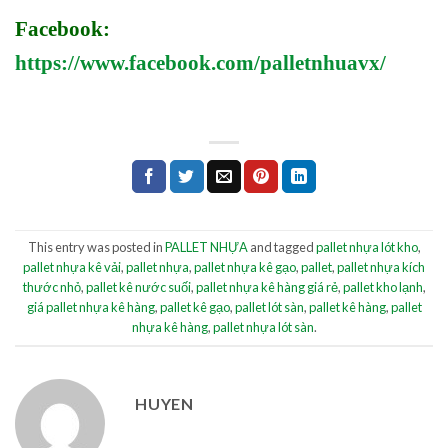
Facebook:
https://www.facebook.com/palletnhuavx/
This entry was posted in
PALLET NHỰA
and tagged
pallet nhựa lót kho
,
pallet nhựa kê vải
,
pallet nhựa
,
pallet nhựa kê gạo
,
pallet
,
pallet nhựa kích
thước nhỏ
,
pallet kê nước suối
,
pallet nhựa kê hàng giá rẻ
,
pallet kho lạnh
,
giá pallet nhựa kê hàng
,
pallet kê gạo
,
pallet lót sàn
,
pallet kê hàng
,
pallet
nhựa kê hàng
,
pallet nhựa lót sàn
.
HUYEN