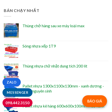
BÁN CHẠY NHẤT
Thùng chở hàng sau xe máy loại max
Sóng nhựa xếp 1T9
Thùng nhựa chữ nhật dung tích 200 lít
ZALO
Pallet nhựa 1300x1100x130mm - xanh dương -
nhựa nguyên sinh
MESSENGER
BÁO GIÁ
098.442.3150
Pallet nhựa kê hàng 600x600x100mm màu xanh