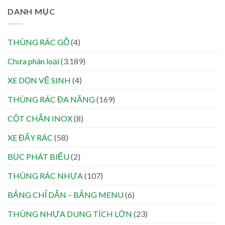
DANH MỤC
THÙNG RÁC GỖ
(4)
Chưa phân loại
(3.189)
XE DỌN VỆ SINH
(4)
THÙNG RÁC ĐA NĂNG
(169)
CỘT CHẮN INOX
(8)
XE ĐẨY RÁC
(58)
BỤC PHÁT BIỂU
(2)
THÙNG RÁC NHỰA
(107)
BẢNG CHỈ DẪN – BẢNG MENU
(6)
THÙNG NHỰA DUNG TÍCH LỚN
(23)