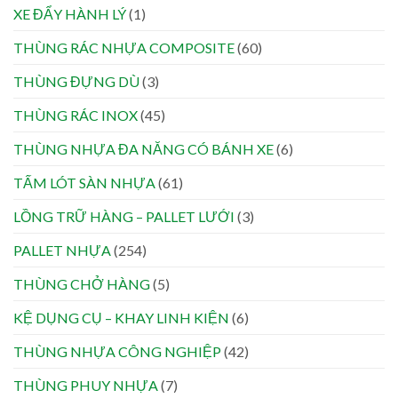
XE ĐẨY HÀNH LÝ
(1)
THÙNG RÁC NHỰA COMPOSITE
(60)
THÙNG ĐỰNG DÙ
(3)
THÙNG RÁC INOX
(45)
THÙNG NHỰA ĐA NĂNG CÓ BÁNH XE
(6)
TẤM LÓT SÀN NHỰA
(61)
LỒNG TRỮ HÀNG – PALLET LƯỚI
(3)
PALLET NHỰA
(254)
THÙNG CHỞ HÀNG
(5)
KỆ DỤNG CỤ – KHAY LINH KIỆN
(6)
THÙNG NHỰA CÔNG NGHIỆP
(42)
THÙNG PHUY NHỰA
(7)