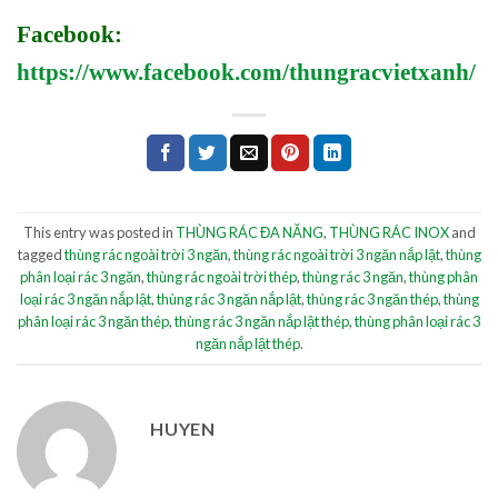
Facebook:
https://www.facebook.com/thungracvietxanh/
This entry was posted in
THÙNG RÁC ĐA NĂNG
,
THÙNG RÁC INOX
and
tagged
thùng rác ngoài trời 3 ngăn
,
thùng rác ngoài trời 3 ngăn nắp lật
,
thùng
phân loại rác 3 ngăn
,
thùng rác ngoài trời thép
,
thùng rác 3 ngăn
,
thùng phân
loại rác 3 ngăn nắp lật
,
thùng rác 3 ngăn nắp lật
,
thùng rác 3 ngăn thép
,
thùng
phân loại rác 3 ngăn thép
,
thùng rác 3 ngăn nắp lật thép
,
thùng phân loại rác 3
ngăn nắp lật thép
.
HUYEN