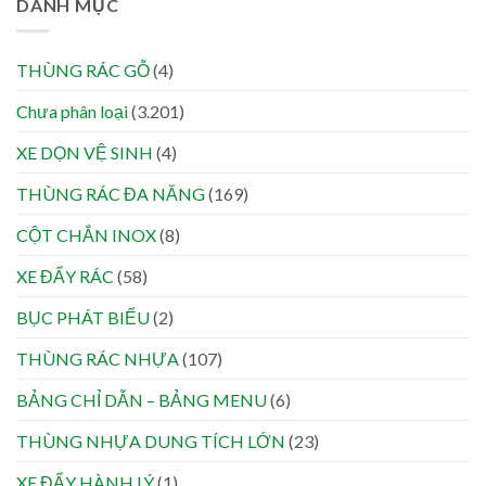
DANH MỤC
THÙNG RÁC GỖ
(4)
Chưa phân loại
(3.201)
XE DỌN VỆ SINH
(4)
THÙNG RÁC ĐA NĂNG
(169)
CỘT CHẮN INOX
(8)
XE ĐẨY RÁC
(58)
BỤC PHÁT BIỂU
(2)
THÙNG RÁC NHỰA
(107)
BẢNG CHỈ DẪN – BẢNG MENU
(6)
THÙNG NHỰA DUNG TÍCH LỚN
(23)
XE ĐẨY HÀNH LÝ
(1)