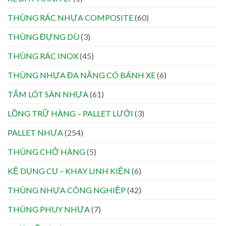
THÙNG RÁC NHỰA COMPOSITE
(60)
THÙNG ĐỰNG DÙ
(3)
THÙNG RÁC INOX
(45)
THÙNG NHỰA ĐA NĂNG CÓ BÁNH XE
(6)
TẤM LÓT SÀN NHỰA
(61)
LỒNG TRỮ HÀNG – PALLET LƯỚI
(3)
PALLET NHỰA
(254)
THÙNG CHỞ HÀNG
(5)
KỆ DỤNG CỤ – KHAY LINH KIỆN
(6)
THÙNG NHỰA CÔNG NGHIỆP
(42)
THÙNG PHUY NHỰA
(7)