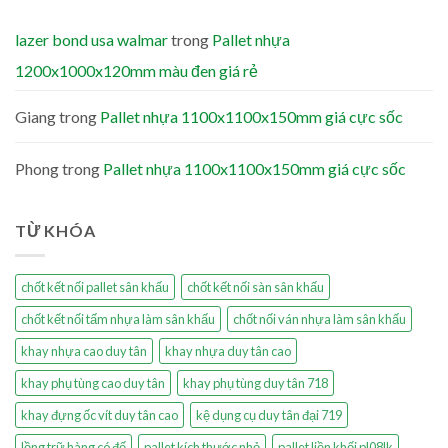
lazer bond usa walmar
trong
Pallet nhựa
1200x1000x120mm màu đen giá rẻ
Giang
trong
Pallet nhựa 1100x1100x150mm giá cực sốc
Phong
trong
Pallet nhựa 1100x1100x150mm giá cực sốc
TỪ KHÓA
chốt kết nối pallet sân khấu
chốt kết nối sàn sân khấu
chốt kết nối tấm nhựa làm sân khấu
chốt nối ván nhựa làm sân khấu
khay nhựa cao duy tân
khay nhựa duy tân cao
khay phụ tùng cao duy tân
khay phụ tùng duy tân 718
khay đựng ốc vít duy tân cao
kệ dụng cụ duy tân đại 719
lồng trữ hàng có đế
pallet kích thước nhỏ
pallet liền khối pl08lk