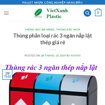
Skip
PALLET NHỰA CÔNG NGHIỆP HÀNG ĐẦU
to
0
content
THÙNG RÁC ĐA NĂNG
,
THÙNG RÁC INOX
Thùng phân loại rác 3 ngăn nắp lật
thép giá rẻ
POSTED ON
28 THÁNG 10, 2019
BY
HUYEN
28
Th10