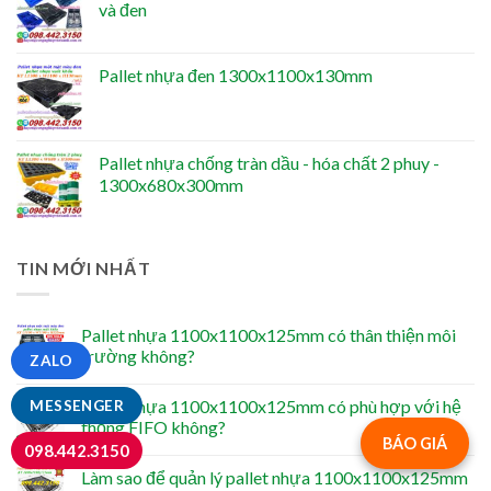
và đen
Pallet nhựa đen 1300x1100x130mm
Pallet nhựa chống tràn dầu - hóa chất 2 phuy -
1300x680x300mm
TIN MỚI NHẤT
Pallet nhựa 1100x1100x125mm có thân thiện môi
trường không?
ZALO
Pallet nhựa 1100x1100x125mm có phù hợp với hệ
MESSENGER
thống FIFO không?
BÁO GIÁ
098.442.3150
Làm sao để quản lý pallet nhựa 1100x1100x125mm