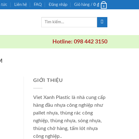
n tức
Liên hệ
FAQ
Đăng nhập
Giỏ hàng /
0
₫
0
Tìm
kiếm:
Hotline: 098 442 3150
M
GIỚI THIỆU
Viet Xanh Plastic là nhà cung cấp
hàng đầu nhựa công nghiệp như
pallet nhựa, thùng rác công
nghiệp, thùng nhựa, sóng nhựa,
thùng chở hàng, tấm lót nhựa
công nghiệp..