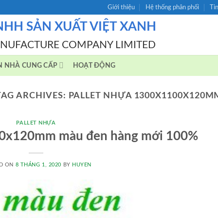
Giới thiệu
Hệ thống phân phối
Ti
NHH SẢN XUẤT VIỆT XANH
ANUFACTURE COMPANY LIMITED
N NHÀ CUNG CẤP
HOẠT ĐỘNG
TAG ARCHIVES:
PALLET NHỰA 1300X1100X120M
PALLET NHỰA
00x120mm màu đen hàng mới 100%
D ON
8 THÁNG 1, 2020
BY
HUYEN