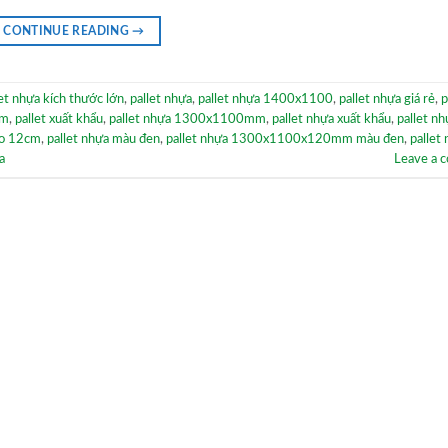
CONTINUE READING
→
let nhựa kích thước lớn
,
pallet nhựa
,
pallet nhựa 1400x1100
,
pallet nhựa giá rẻ
,
p
mm
,
pallet xuất khẩu
,
pallet nhựa 1300x1100mm
,
pallet nhựa xuất khẩu
,
pallet n
ao 12cm
,
pallet nhựa màu đen
,
pallet nhựa 1300x1100x120mm màu đen
,
pallet
a
Leave a 