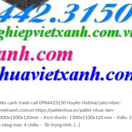
êu cạnh tranh call 0984423150 Huyền Hotline/zalo/viber:
etxanh.com.vn https://palletnhua.vn/pallet-nhua-den-
1300x1100x120mm – Kích thước: 1300x1100x120 mm – Kiểu: 1
 nâng máy: 4 chiều – Tải trọng tĩnh: […]