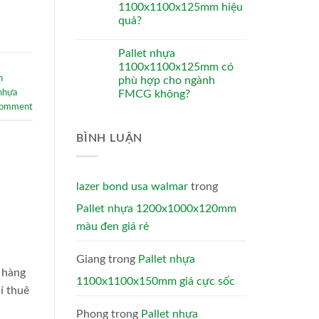
1100x1100x125mm hiệu
quả?
Pallet nhựa
1100x1100x125mm có
n
phù hợp cho ngành
 nhựa
FMCG không?
comment
BÌNH LUẬN
lazer bond usa walmar
trong
Pallet nhựa 1200x1000x120mm
màu đen giá rẻ
Giang
trong
Pallet nhựa
n hàng
1100x1100x150mm giá cực sốc
í thuê
Phong
trong
Pallet nhựa