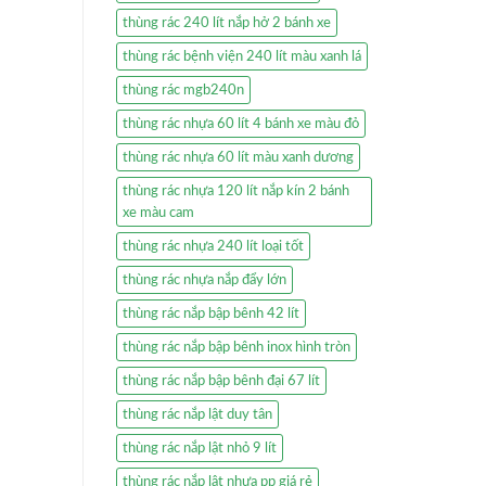
thùng rác 240 lít nắp hở 2 bánh xe
thùng rác bệnh viện 240 lít màu xanh lá
thùng rác mgb240n
thùng rác nhựa 60 lít 4 bánh xe màu đỏ
thùng rác nhựa 60 lít màu xanh dương
thùng rác nhựa 120 lít nắp kín 2 bánh
xe màu cam
thùng rác nhựa 240 lít loại tốt
thùng rác nhựa nắp đẩy lớn
thùng rác nắp bập bênh 42 lít
thùng rác nắp bập bênh inox hình tròn
thùng rác nắp bập bênh đại 67 lít
thùng rác nắp lật duy tân
thùng rác nắp lật nhỏ 9 lít
thùng rác nắp lật nhựa pp giá rẻ