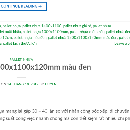
CONTINUE READING
→
n
,
pallet nhựa
,
pallet nhựa 1400x1100
,
pallet nhựa giá rẻ
,
pallet nhựa
llet xuất khẩu
,
pallet nhựa 1300x1100mm
,
pallet nhựa xuất khẩu
,
pallet nhựa đe
ao 12cm
,
pallet nhựa màu đen
,
pallet nhựa 1300x1100x120mm màu đen
,
pallet
a
,
pallet kích thước lớn
Leave a 
PALLET NHỰA
1300x1100x120mm màu đen
D ON
14 THÁNG 10, 2019
BY
HUYEN
ựa mang lại gấp 30 – 40 lần so với nhân công bốc xếp, di chuyể
g suất công việc nhanh chóng mà còn tiết kiệm rất nhiều chi ph