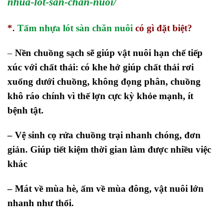
nhua-lot-san-chan-nuoi/
*.
Tấm nhựa lót sàn chăn nuôi
có gì đặt biệt?
–
Nền chuồng sạch sẽ giúp vật nuôi hạn chế tiếp
xúc với chất thải: có khe hở giúp chất thải rơi
xuống dưới chuồng, không đọng phân, chuồng
khô ráo chính vì thế lợn cực kỳ khỏe mạnh, ít
bệnh tật.
– Vệ sinh cọ rửa chuồng trại nhanh chóng, đơn
giản. Giúp tiết kiệm thời gian làm được nhiều việc
khác
– Mát về mùa hè, ấm về mùa đông, vật nuôi lớn
nhanh như thổi.