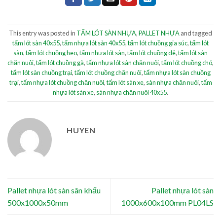
This entry was posted in
TẤM LÓT SÀN NHỰA
,
PALLET NHỰA
and tagged
tấm lót sàn 40x55
,
tấm nhựa lót sàn 40x55
,
tấm lót chuồng gia súc
,
tấm lót
sàn
,
tấm lót chuồng heo
,
tấm nhựa lót sàn
,
tấm lót chuồng dê
,
tấm lót sàn
chăn nuôi
,
tấm lót chuồng gà
,
tấm nhựa lót sàn chăn nuôi
,
tấm lót chuồng chó
,
tấm lót sàn chuồng trại
,
tấm lót chuồng chăn nuôi
,
tấm nhựa lót sàn chuồng
trại
,
tấm nhựa lót chuồng chăn nuôi
,
tấm lót sàn xe
,
sàn nhựa chăn nuôi
,
tấm
nhựa lót sàn xe
,
sàn nhựa chăn nuôi 40x55
.
HUYEN
Pallet nhựa lót sàn sân khấu
Pallet nhựa lót sàn
500x1000x50mm
1000x600x100mm PL04LS