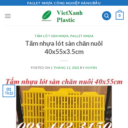
Skip
PALLET NHỰA CÔNG NGHIỆP HÀNG ĐẦU
to
0
content
TẤM LÓT SÀN NHỰA
,
PALLET NHỰA
Tấm nhựa lót sàn chăn nuôi
40x55x3.5cm
POSTED ON
1 THÁNG 12, 2021
BY
HUYEN
01
Th12