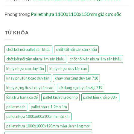
Phong
trong
Pallet nhựa 1100x1100x150mm giá cực sốc
TỪ KHÓA
chốt kết nối pallet sân khấu
chốt kết nối sàn sân khấu
chốt kết nối tấm nhựa làm sân khấu
chốt nối ván nhựa làm sân khấu
khay nhựa cao duy tân
khay nhựa duy tân cao
khay phụ tùng cao duy tân
khay phụ tùng duy tân 718
khay đựng ốc vít duy tân cao
kệ dụng cụ duy tân đại 719
lồng trữ hàng có đế
pallet kích thước nhỏ
pallet liền khối pl08lk
pallet mesh
pallet nhựa 1.2m x 1m
pallet nhựa 1000x600x100mm mặt kín
pallet nhựa 1000x1000x120mm màu đen hàng mới