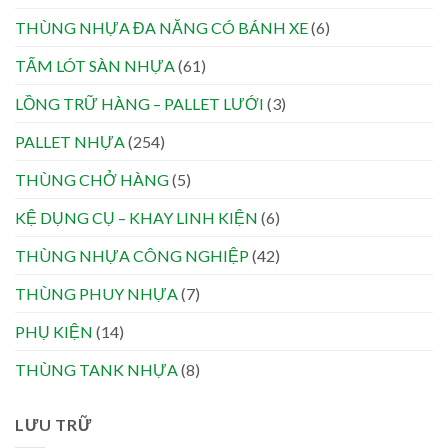
THÙNG NHỰA ĐA NĂNG CÓ BÁNH XE
(6)
TẤM LÓT SÀN NHỰA
(61)
LỒNG TRỮ HÀNG – PALLET LƯỚI
(3)
PALLET NHỰA
(254)
THÙNG CHỞ HÀNG
(5)
KỆ DỤNG CỤ – KHAY LINH KIỆN
(6)
THÙNG NHỰA CÔNG NGHIỆP
(42)
THÙNG PHUY NHỰA
(7)
PHỤ KIỆN
(14)
THÙNG TANK NHỰA
(8)
LƯU TRỮ