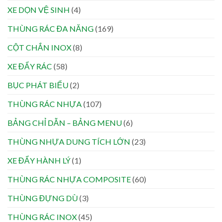
XE DỌN VỆ SINH
(4)
THÙNG RÁC ĐA NĂNG
(169)
CỘT CHẮN INOX
(8)
XE ĐẨY RÁC
(58)
BỤC PHÁT BIỂU
(2)
THÙNG RÁC NHỰA
(107)
BẢNG CHỈ DẪN – BẢNG MENU
(6)
THÙNG NHỰA DUNG TÍCH LỚN
(23)
XE ĐẨY HÀNH LÝ
(1)
THÙNG RÁC NHỰA COMPOSITE
(60)
THÙNG ĐỰNG DÙ
(3)
THÙNG RÁC INOX
(45)