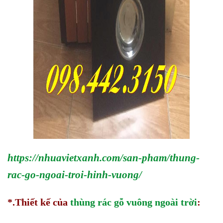
https://nhuavietxanh.com/san-pham/thung-
rac-go-ngoai-troi-hinh-vuong/
*.Thiết kế của
thùng rác gỗ vuông ngoài trời
: