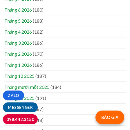
Tháng 6 2026
(180)
Tháng 5 2026
(188)
Tháng 4 2026
(182)
Tháng 3 2026
(186)
Tháng 2 2026
(170)
Tháng 1 2026
(186)
Tháng 12 2025
(187)
Tháng mười một 2025
(184)
ZALO
Tháng 10 2025
(191)
MESSENGER
Tháng 9 2025
(187)
BÁO GIÁ
098.442.3150
Tháng 8 2025
(118)