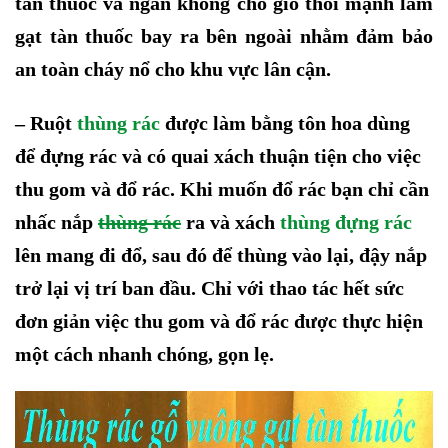
tàn thuốc và ngăn không cho gió thổi mạnh làm
gạt tàn thuốc bay ra bên ngoài nhằm đảm bảo
an toàn cháy nổ cho khu vực lân cận.
–
Ruột
thùng rác
được làm bằng tôn hoa
dùng
để đựng rác
và có quai xách
t
huận tiện cho việc
thu gom và đổ rác. Khi muốn đổ rác bạn chỉ cần
nhấc nắp
thùng rác
ra và xách
thùng đựng rác
lên
mang đi đổ,
sau đó
để thùng vào lại,
đậy nắp
trở lại vị trí ban đầu. Chỉ với thao tác hết sức
đơn giản việc thu gom và đổ rác được thực hiện
một cách nhanh chóng, gọn lẹ.