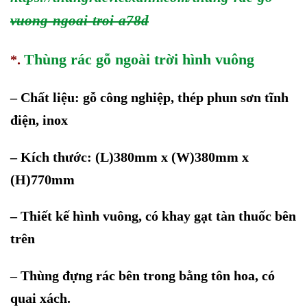
vuong-ngoai-troi-a78d
Thùng rác gỗ
ngoài trời
hình vuông
*.
–
Chất liệu: gỗ công nghiệp
,
thép phun sơn tĩnh
điện
, inox
–
Kích thước: (L)
3
80mm x (
W
)3
8
0mm x
(H)
770
mm
–
Thiết kế
hình vuông, có khay gạt tàn thuốc bên
trên
– Thùng đựng rác bên trong bằng tôn hoa, có
quai xách.