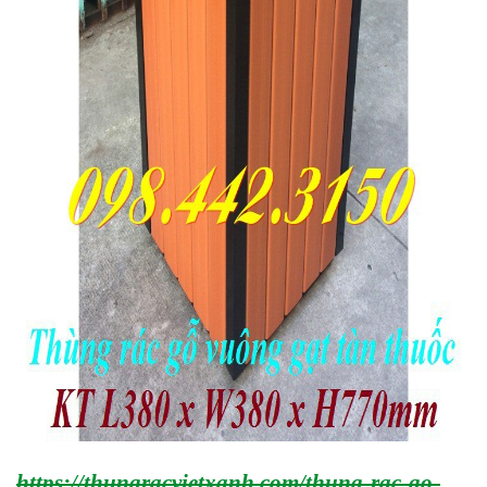
https://thungracvietxanh.com/thung-rac-go-