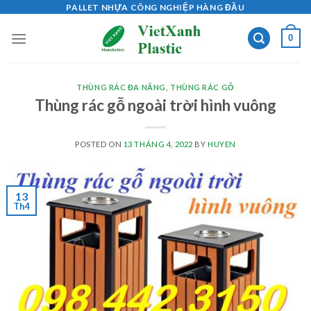
Skip
PALLET NHỰA CÔNG NGHIỆP HÀNG ĐẦU
to
0
content
THÙNG RÁC ĐA NĂNG
,
THÙNG RÁC GỖ
Thùng rác gỗ ngoài trời hình vuông
POSTED ON
13 THÁNG 4, 2022
BY
HUYEN
13
Th4