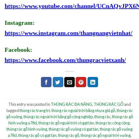
https://www.youtube.com/channel/UCnAQvJP
Instagram:
https://www.instagram.com/thangnangvietnhat/
Facebook:
https://www.facebook.com/thungracvietxanh/
This entry was posted in
THÙNG RÁC ĐA NĂNG
,
THÙNG RÁC GỖ
and
tagged
thùng rác trang trí
,
thùng rác ngoài trời bằng nhựa giả gỗ
,
thùng rác
gỗ vuông
,
thùng rác ngoài trời bằng gỗ công nghiệp
,
thùng rác
,
thùng rác gỗ
hình vuông a78d
,
thùng rác gỗ ngoài trời có gạt tàn
,
thùng rác công cộng
,
thùng rác gỗ hình vuông
,
thùng rác gỗ vuông có gạt tàn
,
thùng rác gỗ vuông
a78d
,
thùng rác gỗ có gạt tàn
,
thùng rác gỗ
,
thùng rác gỗ ngoài trời vuông
,