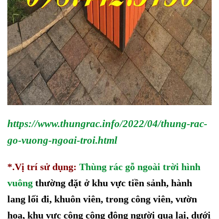
https://www.thungrac.info/2022/04/thung-rac-
go-vuong-ngoai-troi.html
*.
Vị trí sử dụng:
Thùng rác gỗ
ngoài trời
hình
vuông
thường đặt
ở
khu vực tiền sảnh, hành
lang lối đi, khuôn viên, trong công viên,
vườn
hoa,
khu vực công cộng đông người qua lại, dưới