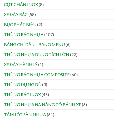
CỘT CHẮN INOX
(8)
XE ĐẨY RÁC
(58)
BỤC PHÁT BIỂU
(2)
THÙNG RÁC NHỰA
(107)
BẢNG CHỈ DẪN – BẢNG MENU
(6)
THÙNG NHỰA DUNG TÍCH LỚN
(23)
XE ĐẨY HÀNH LÝ
(1)
THÙNG RÁC NHỰA COMPOSITE
(60)
THÙNG ĐỰNG DÙ
(3)
THÙNG RÁC INOX
(45)
THÙNG NHỰA ĐA NĂNG CÓ BÁNH XE
(6)
TẤM LÓT SÀN NHỰA
(61)