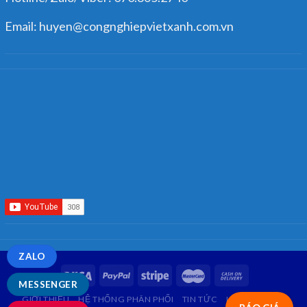
Email: huyen@congnghiepvietxanh.com.vn
ZALO
MESSENGER
GIỚI THIỆU
HỆ THỐNG PHÂN PHỐI
TIN TỨC
LIÊN HỆ
FAQ