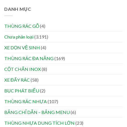
DANH MỤC
THÙNG RÁC GỖ
(4)
Chưa phân loại
(3.191)
XE DỌN VỆ SINH
(4)
THÙNG RÁC ĐA NĂNG
(169)
CỘT CHẮN INOX
(8)
XE ĐẨY RÁC
(58)
BỤC PHÁT BIỂU
(2)
THÙNG RÁC NHỰA
(107)
BẢNG CHỈ DẪN – BẢNG MENU
(6)
THÙNG NHỰA DUNG TÍCH LỚN
(23)