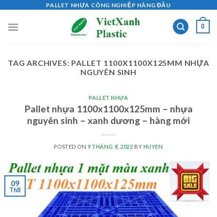
Skip
PALLET NHỰA CÔNG NGHIỆP HÀNG ĐẦU
to
0
content
TAG ARCHIVES:
PALLET 1100X1100X125MM NHỰA
NGUYÊN SINH
PALLET NHỰA
Pallet nhựa 1100x1100x125mm – nhựa
nguyên sinh – xanh dương – hàng mới
POSTED ON
9 THÁNG 8, 2022
BY
HUYEN
09
Th8