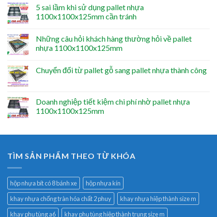
5 sai lầm khi sử dụng pallet nhựa
1100x1100x125mm cần tránh
Những câu hỏi khách hàng thường hỏi về pallet
nhựa 1100x1100x125mm
Chuyển đổi từ pallet gỗ sang pallet nhựa thành công
Doanh nghiệp tiết kiệm chi phí nhờ pallet nhựa
1100x1100x125mm
TÌM SẢN PHẨM THEO TỪ KHÓA
hộp nhựa bít có 8 bánh xe
hộp nhựa kín
khay nhựa chống tràn hóa chất 2 phuy
khay nhựa hiệp thành size m
khay phụ tùng a6
khay phụ tùng hiệp thành trung size m