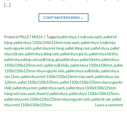
[…]
CONTINUE READING
→
Posted in
PALLET NHỰA
|
Tagged
pallet nhựa 1 mặt màu xanh
,
pallet kê
hàng
,
pallet nhựa 1100x1100x125mm màu xanh
,
pallet nhựa 1 mặt màu
xanh nguyên sinh
,
pallet nhựa kê hàng
,
pallet đóng cont
,
pallet nhựa
,
pallet
nhựa lót sàn
,
pallet nhựa đóng cont
,
pallet nhựa giá rẻ
,
pallet nhựa lót kho
,
pallet nhựa đóng cont xuất hàng
,
giá pallet nhựa
,
pallet lót kho
,
pallet nhựa
1100x1100x125mm mới
,
pallet xuất khẩu
,
pallet nhựa 1100x1100mm
,
pallet
1100x1100x125mm nhựa nguyên sinh
,
pallet nhựa xuất khẩu
,
pallet nhựa
cao 12cm
,
pallet nhựa mới 1100x1100x125mm màu xanh
,
pallet nhựa cao
120mm
,
pallet 1100x1100x125mm
,
pallet 1100x1100x125mm nhựa nguyên
chất
,
pallet nhựa mới
,
pallet nhựa xanh
,
pallet nhựa 1100x1100x125mm
hàng mới màu xanh
,
thanh lý pallet nhựa
,
pallet nhựa 1100x1100x125mm
,
pallet nhựa mới 1100x1100x125mm nhựa nguyên sinh
,
pallet lót sàn
,
pallet
nhựa mới 1100x1100x125mm
Leave a comment