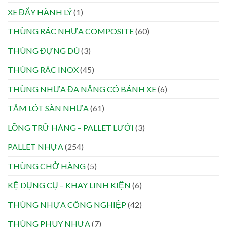
XE ĐẨY HÀNH LÝ
(1)
THÙNG RÁC NHỰA COMPOSITE
(60)
THÙNG ĐỰNG DÙ
(3)
THÙNG RÁC INOX
(45)
THÙNG NHỰA ĐA NĂNG CÓ BÁNH XE
(6)
TẤM LÓT SÀN NHỰA
(61)
LỒNG TRỮ HÀNG – PALLET LƯỚI
(3)
PALLET NHỰA
(254)
THÙNG CHỞ HÀNG
(5)
KỆ DỤNG CỤ – KHAY LINH KIỆN
(6)
THÙNG NHỰA CÔNG NGHIỆP
(42)
THÙNG PHUY NHỰA
(7)