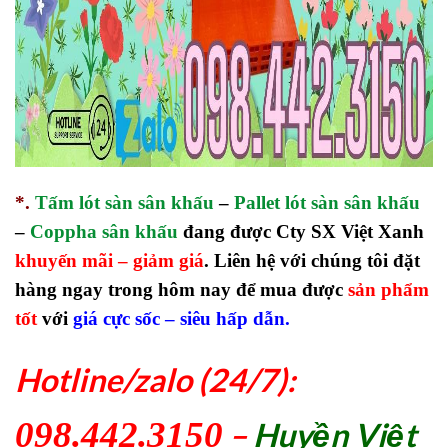
*.
Tấm lót sàn sân khấu
–
Pallet lót sàn sân khấu
–
Coppha sân khấu
đang được Cty SX Việt Xanh
khuyến mãi – giảm giá
. Liên hệ với chúng tôi đặt
hàng ngay trong hôm nay để mua được
sản phẩm
tốt
với
giá cực sốc – siêu hấp dẫn.
Hotline/zalo (24/7):
098.442.3150
–
Huyền Việt