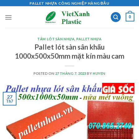
Skip
PALLET NHỰA CÔNG NGHIỆP HÀNG ĐẦU
to
0
content
TẤM LÓT SÀN NHỰA
,
PALLET NHỰA
Pallet lót sàn sân khấu
1000x500x50mm mặt kín màu cam
POSTED ON
27 THÁNG 7, 2023
BY
HUYEN
27
Th7