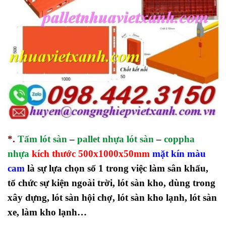
*.
Tấm lót sàn
–
pallet nhựa lót sàn
–
coppha
nhựa
kích thước 500x1000x50mm
mặt kín màu
cam
l
à
sự lựa chọn số 1 trong việc làm sân khấu,
tổ chức sự kiện ngoài trời, lót sàn kho, dùng trong
xây dựng, lót sàn hội chợ, lót sàn kho lạnh, lót sàn
xe, làm kho lạnh…