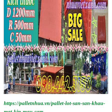
https://palletnhua.vn/pallet-lot-san-san-khau-
mat-kin-mau-cam