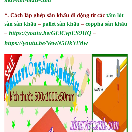
*. Cách lắp ghép sân khấu di động từ các
tấm lót
sàn sân khấu
–
pallet sân khấu
–
coppha sân khấu
https://youtu.be/GElCvpES9HQ
–
–
https://youtu.be/VewN5HkYlMw