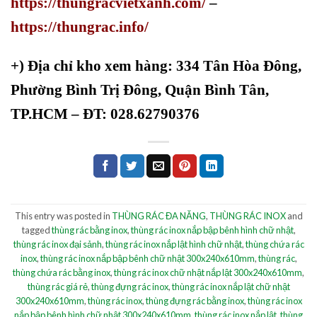
https://thungracvietxanh.com/
–
https://thungrac.info/
+)
Địa chỉ kho xem hàng: 334 Tân Hòa Đông,
Phường Bình Trị Đông, Quận Bình Tân,
TP.HCM – ĐT: 028.62790376
This entry was posted in
THÙNG RÁC ĐA NĂNG
,
THÙNG RÁC INOX
and
tagged
thùng rác bằng inox
,
thùng rác inox nắp bập bênh hình chữ nhật
,
thùng rác inox đại sảnh
,
thùng rác inox nắp lật hình chữ nhật
,
thùng chứa rác
inox
,
thùng rác inox nắp bập bênh chữ nhật 300x240x610mm
,
thùng rác
,
thùng chứa rác bằng inox
,
thùng rác inox chữ nhật nắp lật 300x240x610mm
,
thùng rác giá rẻ
,
thùng đựng rác inox
,
thùng rác inox nắp lật chữ nhật
300x240x610mm
,
thùng rác inox
,
thùng đựng rác bằng inox
,
thùng rác inox
nắp bập bênh hình chữ nhật 300x240x610mm
,
thùng rác inox nắp lật
,
thùng