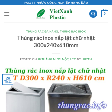
Skip
PALLET NHỰA CÔNG NGHIỆP HÀNG ĐẦU
to
0
content
THÙNG RÁC ĐA NĂNG
,
THÙNG RÁC INOX
Thùng rác inox nắp lật chữ nhật
300x240x610mm
POSTED ON
28 THÁNG MƯỜI MỘT, 2023
BY
HUYEN
28
Th11