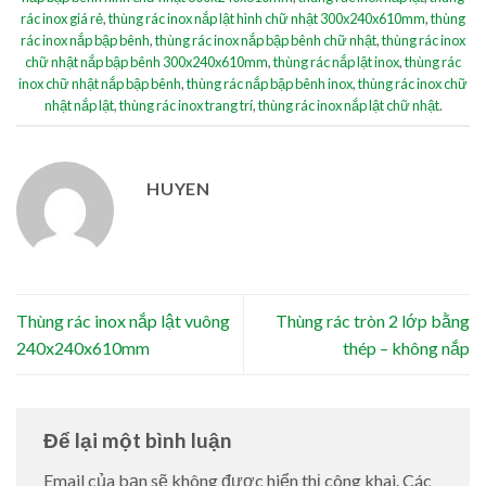
rác inox giá rẻ
,
thùng rác inox nắp lật hình chữ nhật 300x240x610mm
,
thùng
rác inox nắp bập bênh
,
thùng rác inox nắp bập bênh chữ nhật
,
thùng rác inox
chữ nhật nắp bập bênh 300x240x610mm
,
thùng rác nắp lật inox
,
thùng rác
inox chữ nhật nắp bập bênh
,
thùng rác nắp bập bênh inox
,
thùng rác inox chữ
nhật nắp lật
,
thùng rác inox trang trí
,
thùng rác inox nắp lật chữ nhật
.
HUYEN
Thùng rác inox nắp lật vuông
Thùng rác tròn 2 lớp bằng
240x240x610mm
thép – không nắp
Để lại một bình luận
Email của bạn sẽ không được hiển thị công khai.
Các