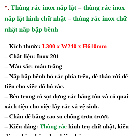
Thùng rác inox nắp lật
–
thùng rác inox
*.
nắp lật hình chữ nhật
–
thùng rác inox chữ
nhật nắp bập bênh
– Kích thước:
L300 x W240 x H610mm
–
Chất liệu: Inox 201
– Màu sắc: màu trắng
–
Nắp bập bênh bỏ rác phía trên, dễ tháo rời để
tiện cho việc đổ bỏ rác.
–
Bên trong có sọt đựng rác bằng tôn và có quai
xách tiện cho việc lấy rác và vệ sinh.
–
Chân đế bằng cao su chống trơn trượt.
–
Kiểu dáng:
Thùng rác
hình trụ chữ nhật, kiểu