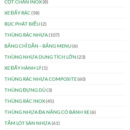
CỘT CHẮN INOX
(8)
XE ĐẨY RÁC
(58)
BỤC PHÁT BIỂU
(2)
THÙNG RÁC NHỰA
(107)
BẢNG CHỈ DẪN – BẢNG MENU
(6)
THÙNG NHỰA DUNG TÍCH LỚN
(23)
XE ĐẨY HÀNH LÝ
(1)
THÙNG RÁC NHỰA COMPOSITE
(60)
THÙNG ĐỰNG DÙ
(3)
THÙNG RÁC INOX
(45)
THÙNG NHỰA ĐA NĂNG CÓ BÁNH XE
(6)
TẤM LÓT SÀN NHỰA
(61)