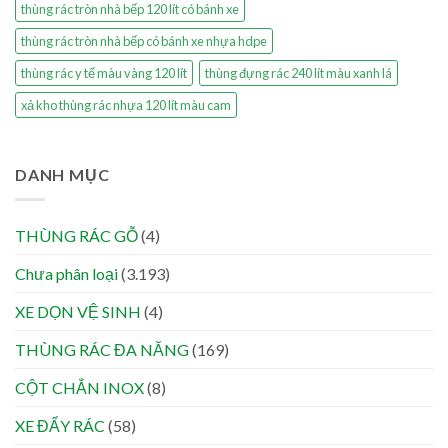
thùng rác tròn nhà bếp 120 lít có bánh xe
thùng rác tròn nhà bếp có bánh xe nhựa hdpe
thùng rác y tế màu vàng 120 lít
thùng đựng rác 240 lít màu xanh lá
xả kho thùng rác nhựa 120 lít màu cam
DANH MỤC
THÙNG RÁC GỖ
(4)
Chưa phân loại
(3.193)
XE DỌN VỆ SINH
(4)
THÙNG RÁC ĐA NĂNG
(169)
CỘT CHẮN INOX
(8)
XE ĐẨY RÁC
(58)