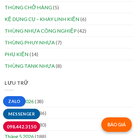
THÙNG CHỞ HÀNG
(5)
KỆ DỤNG CỤ – KHAY LINH KIỆN
(6)
THÙNG NHỰA CÔNG NGHIỆP
(42)
THÙNG PHUY NHỰA
(7)
PHỤ KIỆN
(14)
THÙNG TANK NHỰA
(8)
LƯU TRỮ
Tháng 8 2026
(38)
ZALO
Tháng 7 2026
(186)
MESSENGER
Tháng 6 2026
(180)
BÁO GIÁ
098.442.3150
Tháng 5 2026
(188)