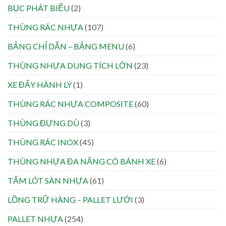
BỤC PHÁT BIỂU
(2)
THÙNG RÁC NHỰA
(107)
BẢNG CHỈ DẪN – BẢNG MENU
(6)
THÙNG NHỰA DUNG TÍCH LỚN
(23)
XE ĐẨY HÀNH LÝ
(1)
THÙNG RÁC NHỰA COMPOSITE
(60)
THÙNG ĐỰNG DÙ
(3)
THÙNG RÁC INOX
(45)
THÙNG NHỰA ĐA NĂNG CÓ BÁNH XE
(6)
TẤM LÓT SÀN NHỰA
(61)
LỒNG TRỮ HÀNG – PALLET LƯỚI
(3)
PALLET NHỰA
(254)