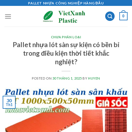
Skip
PALLET NHỰA CÔNG NGHIỆP HÀNG ĐẦU
to
0
content
CHƯA PHÂN LOẠI
Pallet nhựa lót sàn sự kiện có bền bỉ
trong điều kiện thời tiết khắc
nghiệt?
POSTED ON
30 THÁNG 1, 2025
BY
HUYEN
30
Th1