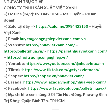
*. TƯ VẤN TRỰC TIẾP
CÔNG TY TNHH SẢN XUẤT VIỆT XANH
+)
Hotline (24/7): 098.442.3150 – Ms.Huyền – P.Kinh
doanh
+)
Zalo tại đây =>
https://zalo.me/0984423150
– Huyền
Việt Xanh
+) Email:
huyen@congnghiepvietxanh.com.vn
+) Website:
https://nhuavietxanh.com/
–
https://palletnhua.vn/
–
https://palletnhuavietxanh.com/
–
https://moitruongcongnghiep.vn/
+) Youtube:
https://www.youtube.com/@nhuavietxanh
+) Tiktok:
https://www.tiktok.com/@ctysxvietxanh/
+) Shopee:
https://shopee.vn/nhuavietxanh/
+) Lazada:
https://www.lazada.vn/shop/nhua-viet-xanh/
+) Facebook:
https://www.facebook.com/palletnhuavx/
+)
Địa chỉ kho xem hàng: 334 Tân Hòa Đông, Phường Bình
Trị Đông, Quận Bình Tân, TP.HCM