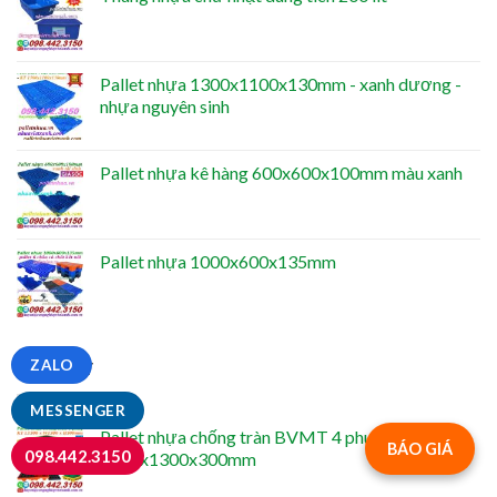
Pallet nhựa 1300x1100x130mm - xanh dương -
nhựa nguyên sinh
Pallet nhựa kê hàng 600x600x100mm màu xanh
Pallet nhựa 1000x600x135mm
ZALO
NỔI BẬT
MESSENGER
Pallet nhựa chống tràn BVMT 4 phuy -
BÁO GIÁ
098.442.3150
1300x1300x300mm