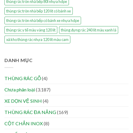
thùng rác tròn nhà bếp 80l nhựa hdpe
thùng rác tròn nhà bếp 120 lít có bánh xe
thùng rác tròn nhà bếp có bánh xe nhựa hdpe
thùng rác y tế màu vàng 120 lít
thùng đựng rác 240 lít màu xanh lá
xả kho thùng rác nhựa 120 lít màu cam
DANH MỤC
THÙNG RÁC GỖ
(4)
Chưa phân loại
(3.187)
XE DỌN VỆ SINH
(4)
THÙNG RÁC ĐA NĂNG
(169)
CỘT CHẮN INOX
(8)