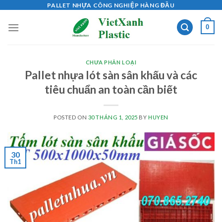
Skip
PALLET NHỰA CÔNG NGHIỆP HÀNG ĐẦU
to
0
content
CHƯA PHÂN LOẠI
Pallet nhựa lót sàn sân khấu và các
tiêu chuẩn an toàn cần biết
POSTED ON
30 THÁNG 1, 2025
BY
HUYEN
30
Th1