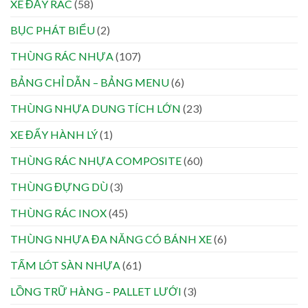
XE ĐẨY RÁC
(58)
BỤC PHÁT BIỂU
(2)
THÙNG RÁC NHỰA
(107)
BẢNG CHỈ DẪN – BẢNG MENU
(6)
THÙNG NHỰA DUNG TÍCH LỚN
(23)
XE ĐẨY HÀNH LÝ
(1)
THÙNG RÁC NHỰA COMPOSITE
(60)
THÙNG ĐỰNG DÙ
(3)
THÙNG RÁC INOX
(45)
THÙNG NHỰA ĐA NĂNG CÓ BÁNH XE
(6)
TẤM LÓT SÀN NHỰA
(61)
LỒNG TRỮ HÀNG – PALLET LƯỚI
(3)