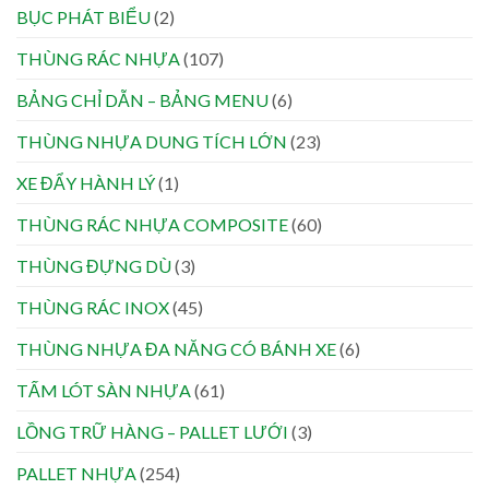
BỤC PHÁT BIỂU
(2)
THÙNG RÁC NHỰA
(107)
BẢNG CHỈ DẪN – BẢNG MENU
(6)
THÙNG NHỰA DUNG TÍCH LỚN
(23)
XE ĐẨY HÀNH LÝ
(1)
THÙNG RÁC NHỰA COMPOSITE
(60)
THÙNG ĐỰNG DÙ
(3)
THÙNG RÁC INOX
(45)
THÙNG NHỰA ĐA NĂNG CÓ BÁNH XE
(6)
TẤM LÓT SÀN NHỰA
(61)
LỒNG TRỮ HÀNG – PALLET LƯỚI
(3)
PALLET NHỰA
(254)