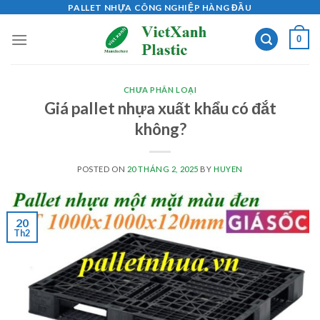
Skip
PALLET NHỰA CÔNG NGHIỆP HÀNG ĐẦU
to
0
content
CHƯA PHÂN LOẠI
Giá pallet nhựa xuất khẩu có đắt
không?
POSTED ON
20 THÁNG 2, 2025
BY
HUYEN
20
Th2