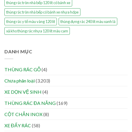
thùng rác tròn nhà bếp 120 lít có bánh xe
thùng rác tròn nhà bếp có bánh xe nhựa hdpe
thùng rác y tế màu vàng 120 lít
thùng đựng rác 240 lít màu xanh lá
xả kho thùng rác nhựa 120 lít màu cam
DANH MỤC
THÙNG RÁC GỖ
(4)
Chưa phân loại
(3.203)
XE DỌN VỆ SINH
(4)
THÙNG RÁC ĐA NĂNG
(169)
CỘT CHẮN INOX
(8)
XE ĐẨY RÁC
(58)