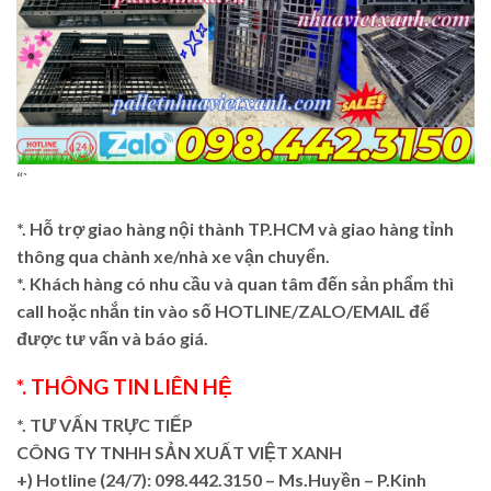
“`
*. Hỗ trợ giao hàng nội thành TP.HCM và giao hàng tỉnh
thông qua chành xe/nhà xe vận chuyển.
*. Khách hàng có nhu cầu và quan tâm đến sản phẩm thì
call hoặc nhắn tin vào số HOTLINE/ZALO/EMAIL để
được tư vấn và báo giá.
*. THÔNG TIN LIÊN HỆ
*. TƯ VẤN TRỰC TIẾP
CÔNG TY TNHH SẢN XUẤT VIỆT XANH
+)
Hotline (24/7): 098.442.3150 – Ms.Huyền – P.Kinh