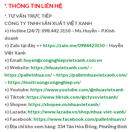
*. THÔNG TIN LIÊN HỆ
*. TƯ VẤN TRỰC TIẾP
CÔNG TY TNHH SẢN XUẤT VIỆT XANH
+)
Hotline (24/7): 098.442.3150 – Ms.Huyền – P.Kinh
doanh
+)
Zalo tại đây =>
https://zalo.me/0984423150
– Huyền
Việt Xanh
+) Email:
huyen@congnghiepvietxanh.com.vn
+) Website:
https://nhuavietxanh.com/
–
https://palletnhua.vn/
–
https://palletnhuavietxanh.com/
–
https://moitruongcongnghiep.vn/
+) Youtube:
https://www.youtube.com/@nhuavietxanh
+) Tiktok:
https://www.tiktok.com/@ctysxvietxanh/
+) Shopee:
https://shopee.vn/nhuavietxanh/
+) Lazada:
https://www.lazada.vn/shop/nhua-viet-xanh/
+) Facebook:
https://www.facebook.com/palletnhuavx/
+)
Địa chỉ kho xem hàng: 334 Tân Hòa Đông, Phường Bình