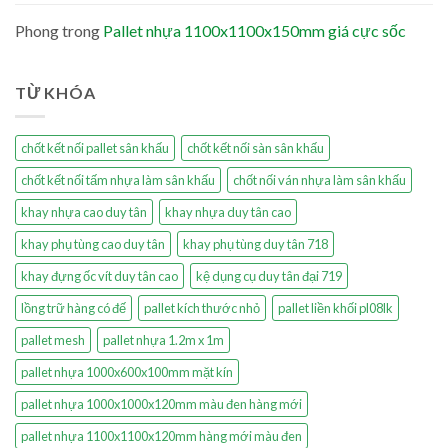
Phong
trong
Pallet nhựa 1100x1100x150mm giá cực sốc
TỪ KHÓA
chốt kết nối pallet sân khấu
chốt kết nối sàn sân khấu
chốt kết nối tấm nhựa làm sân khấu
chốt nối ván nhựa làm sân khấu
khay nhựa cao duy tân
khay nhựa duy tân cao
khay phụ tùng cao duy tân
khay phụ tùng duy tân 718
khay đựng ốc vít duy tân cao
kệ dụng cụ duy tân đại 719
lồng trữ hàng có đế
pallet kích thước nhỏ
pallet liền khối pl08lk
pallet mesh
pallet nhựa 1.2m x 1m
pallet nhựa 1000x600x100mm mặt kín
pallet nhựa 1000x1000x120mm màu đen hàng mới
pallet nhựa 1100x1100x120mm hàng mới màu đen