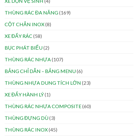
XE DỌN VỆ SINH
(4)
THÙNG RÁC ĐA NĂNG
(169)
CỘT CHẮN INOX
(8)
XE ĐẨY RÁC
(58)
BỤC PHÁT BIỂU
(2)
THÙNG RÁC NHỰA
(107)
BẢNG CHỈ DẪN – BẢNG MENU
(6)
THÙNG NHỰA DUNG TÍCH LỚN
(23)
XE ĐẨY HÀNH LÝ
(1)
THÙNG RÁC NHỰA COMPOSITE
(60)
THÙNG ĐỰNG DÙ
(3)
THÙNG RÁC INOX
(45)