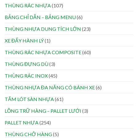
THÙNG RÁC NHỰA
(107)
BẢNG CHỈ DẪN – BẢNG MENU
(6)
THÙNG NHỰA DUNG TÍCH LỚN
(23)
XE ĐẨY HÀNH LÝ
(1)
THÙNG RÁC NHỰA COMPOSITE
(60)
THÙNG ĐỰNG DÙ
(3)
THÙNG RÁC INOX
(45)
THÙNG NHỰA ĐA NĂNG CÓ BÁNH XE
(6)
TẤM LÓT SÀN NHỰA
(61)
LỒNG TRỮ HÀNG – PALLET LƯỚI
(3)
PALLET NHỰA
(254)
THÙNG CHỞ HÀNG
(5)