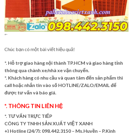
“`
Chúc bạn có một bài viết hiệu quả!
*. Hỗ trợ giao hàng nội thành TP.HCM và giao hàng tỉnh
thông qua chành xe/nhà xe vận chuyển.
*. Khách hàng có nhu cầu và quan tâm đến sản phẩm thì
call hoặc nhắn tin vào số HOTLINE/ZALO/EMAIL để
được tư vấn và báo giá.
*. THÔNG TIN LIÊN HỆ
*. TƯ VẤN TRỰC TIẾP
CÔNG TY TNHH SẢN XUẤT VIỆT XANH
+)
Hotline (24/7): 098.442.3150 – Ms.Huyền – P.Kinh