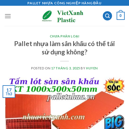
Skip
PALLET NHỰA CÔNG NGHIỆP HÀNG ĐẦU
to
0
content
CHƯA PHÂN LOẠI
Pallet nhựa làm sân khấu có thể tái
sử dụng không?
POSTED ON
17 THÁNG 3, 2025
BY
HUYEN
17
Th3