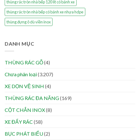
thùng rác tròn nhà bếp 120 lít có bánh xe
thùng rác tròn nhà bếp có bánh xe nhựa hdpe
thùng đựng ô dù viền inox
DANH MỤC
THÙNG RÁC GỖ
(4)
Chưa phân loại
(3.207)
XE DỌN VỆ SINH
(4)
THÙNG RÁC ĐA NĂNG
(169)
CỘT CHẮN INOX
(8)
XE ĐẨY RÁC
(58)
BỤC PHÁT BIỂU
(2)