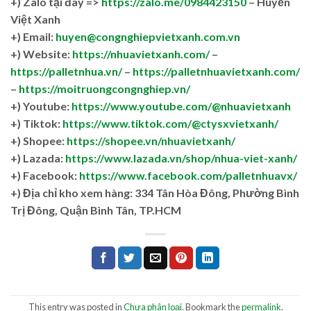
+)
Zalo tại đây =>
https://zalo.me/0984423150
– Huyền
Việt Xanh
+) Email:
huyen@congnghiepvietxanh.com.vn
+) Website:
https://nhuavietxanh.com/
–
https://palletnhua.vn/
–
https://palletnhuavietxanh.com/
–
https://moitruongcongnghiep.vn/
+) Youtube:
https://www.youtube.com/@nhuavietxanh
+) Tiktok:
https://www.tiktok.com/@ctysxvietxanh/
+) Shopee:
https://shopee.vn/nhuavietxanh/
+) Lazada:
https://www.lazada.vn/shop/nhua-viet-xanh/
+) Facebook:
https://www.facebook.com/palletnhuavx/
+)
Địa chỉ kho xem hàng: 334 Tân Hòa Đông, Phường Bình
Trị Đông, Quận Bình Tân, TP.HCM
This entry was posted in
Chưa phân loại
. Bookmark the
permalink
.