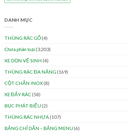
DANH MỤC
THÙNG RÁC GỖ
(4)
Chưa phân loại
(3.203)
XE DỌN VỆ SINH
(4)
THÙNG RÁC ĐA NĂNG
(169)
CỘT CHẮN INOX
(8)
XE ĐẨY RÁC
(58)
BỤC PHÁT BIỂU
(2)
THÙNG RÁC NHỰA
(107)
BẢNG CHỈ DẪN – BẢNG MENU
(6)