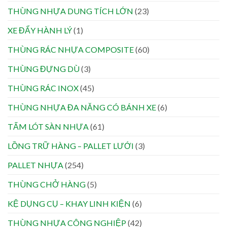
THÙNG NHỰA DUNG TÍCH LỚN
(23)
XE ĐẨY HÀNH LÝ
(1)
THÙNG RÁC NHỰA COMPOSITE
(60)
THÙNG ĐỰNG DÙ
(3)
THÙNG RÁC INOX
(45)
THÙNG NHỰA ĐA NĂNG CÓ BÁNH XE
(6)
TẤM LÓT SÀN NHỰA
(61)
LỒNG TRỮ HÀNG – PALLET LƯỚI
(3)
PALLET NHỰA
(254)
THÙNG CHỞ HÀNG
(5)
KỆ DỤNG CỤ – KHAY LINH KIỆN
(6)
THÙNG NHỰA CÔNG NGHIỆP
(42)