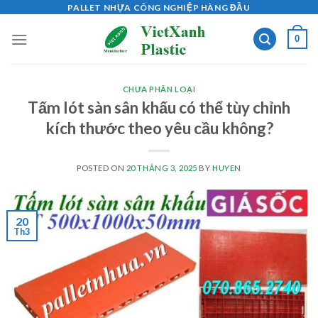
Skip
PALLET NHỰA CÔNG NGHIỆP HÀNG ĐẦU
to
0
content
CHƯA PHÂN LOẠI
Tấm lót sàn sân khấu có thể tùy chỉnh
kích thước theo yêu cầu không?
POSTED ON
20 THÁNG 3, 2025
BY
HUYEN
20
Th3