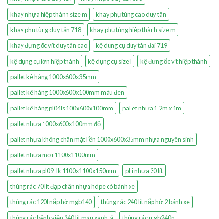
khay nhựa hiệp thành size m
khay phụ tùng cao duy tân
khay phụ tùng duy tân 718
khay phụ tùng hiệp thành size m
khay đựng ốc vít duy tân cao
kệ dụng cụ duy tân đại 719
kệ dụng cụ lớn hiệp thành
kệ dụng cụ size l
kệ đựng ốc vít hiệp thành
pallet kê hàng 1000x600x35mm
pallet kê hàng 1000x600x100mm màu đen
pallet kê hàng pl04ls 100x600x100mm
pallet nhựa 1.2m x 1m
pallet nhựa 1000x600x100mm đỏ
pallet nhựa không chân mặt liền 1000x600x35mm nhựa nguyên sinh
pallet nhựa mới 1100x1100mm
pallet nhựa pl09-lk 1100x1100x150mm
phi nhựa 30 lít
thùng rác 70 lít đạp chân nhựa hdpe có bánh xe
thùng rác 120l nắp hở mgb140
thùng rác 240 lít nắp hở 2 bánh xe
thùng rác bệnh viện 240 lít màu xanh lá
thùng rác mgb240n