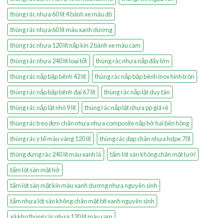
thùng rác nhựa 60 lít 4 bánh xe màu đỏ
thùng rác nhựa 60 lít màu xanh dương
thùng rác nhựa 120 lít nắp kín 2 bánh xe màu cam
thùng rác nhựa 240 lít loại tốt
thùng rác nhựa nắp đẩy lớn
thùng rác nắp bập bênh 42 lít
thùng rác nắp bập bênh inox hình tròn
thùng rác nắp bập bênh đại 67 lít
thùng rác nắp lật duy tân
thùng rác nắp lật nhỏ 9 lít
thùng rác nắp lật nhựa pp giá rẻ
thùng rác treo đơn chân nhựa nhựa composite nắp hở hai bên hông
thùng rác y tế màu vàng 120 lít
thùng rác đạp chân nhựa hdpe 70l
thùng đựng rác 240 lít màu xanh lá
tấm lót sàn không chân mặt lưới
tấm lót sàn mặt hở
tấm lót sàn mặt kín màu xanh dương nhựa nguyên sinh
tấm nhựa lót sàn không chân mặt bít xanh nguyên sinh
xả kho thùng rác nhựa 120 lít màu cam