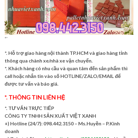
“`
*. Hỗ trợ giao hàng nội thành TP.HCM và giao hàng tỉnh
thông qua chành xe/nhà xe vận chuyển.
*. Khách hàng có nhu cầu và quan tâm đến sản phẩm thì
call hoặc nhắn tin vào số HOTLINE/ZALO/EMAIL để
được tư vấn và báo giá.
*. THÔNG TIN LIÊN HỆ
*. TƯ VẤN TRỰC TIẾP
CÔNG TY TNHH SẢN XUẤT VIỆT XANH
+)
Hotline (24/7): 098.442.3150 – Ms.Huyền – P.Kinh
doanh