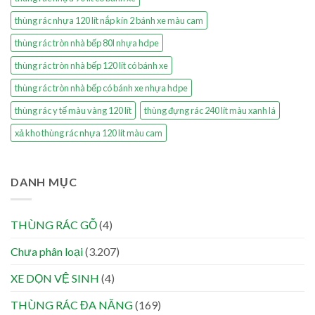
thùng rác nhựa 120 lít nắp kín 2 bánh xe màu cam
thùng rác tròn nhà bếp 80l nhựa hdpe
thùng rác tròn nhà bếp 120 lít có bánh xe
thùng rác tròn nhà bếp có bánh xe nhựa hdpe
thùng rác y tế màu vàng 120 lít
thùng đựng rác 240 lít màu xanh lá
xả kho thùng rác nhựa 120 lít màu cam
DANH MỤC
THÙNG RÁC GỖ
(4)
Chưa phân loại
(3.207)
XE DỌN VỆ SINH
(4)
THÙNG RÁC ĐA NĂNG
(169)