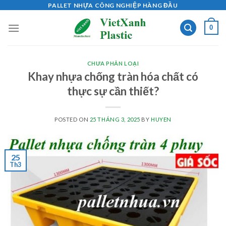
Skip
PALLET NHỰA CÔNG NGHIỆP HÀNG ĐẦU
to
0
content
CHƯA PHÂN LOẠI
Khay nhựa chống tràn hóa chất có
thực sự cần thiết?
POSTED ON
25 THÁNG 3, 2025
BY
HUYEN
25
Th3