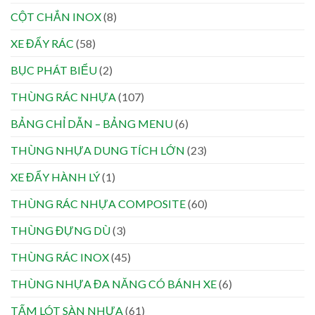
CỘT CHẮN INOX
(8)
XE ĐẨY RÁC
(58)
BỤC PHÁT BIỂU
(2)
THÙNG RÁC NHỰA
(107)
BẢNG CHỈ DẪN – BẢNG MENU
(6)
THÙNG NHỰA DUNG TÍCH LỚN
(23)
XE ĐẨY HÀNH LÝ
(1)
THÙNG RÁC NHỰA COMPOSITE
(60)
THÙNG ĐỰNG DÙ
(3)
THÙNG RÁC INOX
(45)
THÙNG NHỰA ĐA NĂNG CÓ BÁNH XE
(6)
TẤM LÓT SÀN NHỰA
(61)