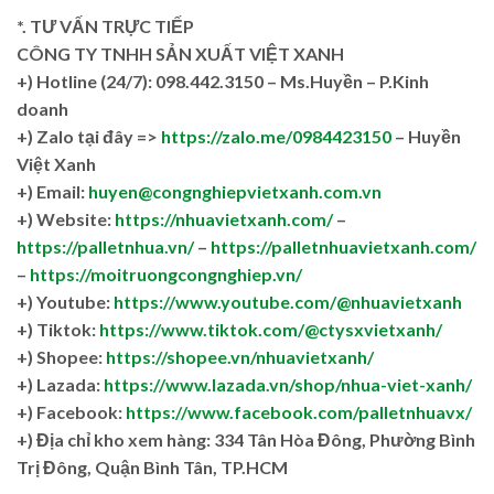
*. TƯ VẤN TRỰC TIẾP
CÔNG TY TNHH SẢN XUẤT VIỆT XANH
+)
Hotline (24/7): 098.442.3150 – Ms.Huyền – P.Kinh
doanh
+)
Zalo tại đây =>
https://zalo.me/0984423150
– Huyền
Việt Xanh
+) Email:
huyen@congnghiepvietxanh.com.vn
+) Website:
https://nhuavietxanh.com/
–
https://palletnhua.vn/
–
https://palletnhuavietxanh.com/
–
https://moitruongcongnghiep.vn/
+) Youtube:
https://www.youtube.com/@nhuavietxanh
+) Tiktok:
https://www.tiktok.com/@ctysxvietxanh/
+) Shopee:
https://shopee.vn/nhuavietxanh/
+) Lazada:
https://www.lazada.vn/shop/nhua-viet-xanh/
+) Facebook:
https://www.facebook.com/palletnhuavx/
+)
Địa chỉ kho xem hàng: 334 Tân Hòa Đông, Phường Bình
Trị Đông, Quận Bình Tân, TP.HCM