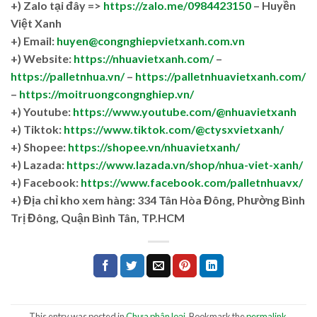
+)
Zalo tại đây =>
https://zalo.me/0984423150
– Huyền
Việt Xanh
+) Email:
huyen@congnghiepvietxanh.com.vn
+) Website:
https://nhuavietxanh.com/
–
https://palletnhua.vn/
–
https://palletnhuavietxanh.com/
–
https://moitruongcongnghiep.vn/
+) Youtube:
https://www.youtube.com/@nhuavietxanh
+) Tiktok:
https://www.tiktok.com/@ctysxvietxanh/
+) Shopee:
https://shopee.vn/nhuavietxanh/
+) Lazada:
https://www.lazada.vn/shop/nhua-viet-xanh/
+) Facebook:
https://www.facebook.com/palletnhuavx/
+)
Địa chỉ kho xem hàng: 334 Tân Hòa Đông, Phường Bình
Trị Đông, Quận Bình Tân, TP.HCM
This entry was posted in
Chưa phân loại
. Bookmark the
permalink
.