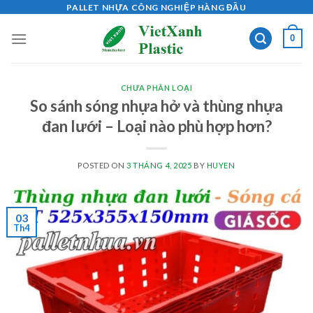
Skip
PALLET NHỰA CÔNG NGHIỆP HÀNG ĐẦU
to
0
content
CHƯA PHÂN LOẠI
So sánh sóng nhựa hở và thùng nhựa
đan lưới – Loại nào phù hợp hơn?
POSTED ON
3 THÁNG 4, 2025
BY
HUYEN
03
Th4