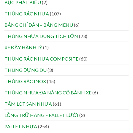
BỤC PHÁT BIỂU
(2)
THÙNG RÁC NHỰA
(107)
BẢNG CHỈ DẪN – BẢNG MENU
(6)
THÙNG NHỰA DUNG TÍCH LỚN
(23)
XE ĐẨY HÀNH LÝ
(1)
THÙNG RÁC NHỰA COMPOSITE
(60)
THÙNG ĐỰNG DÙ
(3)
THÙNG RÁC INOX
(45)
THÙNG NHỰA ĐA NĂNG CÓ BÁNH XE
(6)
TẤM LÓT SÀN NHỰA
(61)
LỒNG TRỮ HÀNG – PALLET LƯỚI
(3)
PALLET NHỰA
(254)