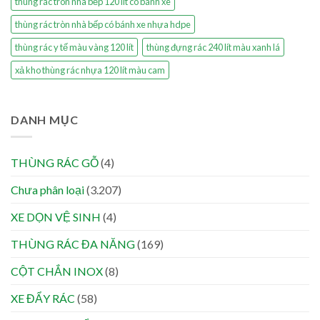
thùng rác tròn nhà bếp 120 lít có bánh xe
thùng rác tròn nhà bếp có bánh xe nhựa hdpe
thùng rác y tế màu vàng 120 lít
thùng đựng rác 240 lít màu xanh lá
xả kho thùng rác nhựa 120 lít màu cam
DANH MỤC
THÙNG RÁC GỖ
(4)
Chưa phân loại
(3.207)
XE DỌN VỆ SINH
(4)
THÙNG RÁC ĐA NĂNG
(169)
CỘT CHẮN INOX
(8)
XE ĐẨY RÁC
(58)