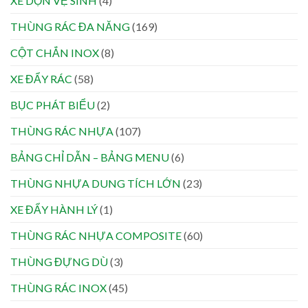
XE DỌN VỆ SINH
(4)
THÙNG RÁC ĐA NĂNG
(169)
CỘT CHẮN INOX
(8)
XE ĐẨY RÁC
(58)
BỤC PHÁT BIỂU
(2)
THÙNG RÁC NHỰA
(107)
BẢNG CHỈ DẪN – BẢNG MENU
(6)
THÙNG NHỰA DUNG TÍCH LỚN
(23)
XE ĐẨY HÀNH LÝ
(1)
THÙNG RÁC NHỰA COMPOSITE
(60)
THÙNG ĐỰNG DÙ
(3)
THÙNG RÁC INOX
(45)