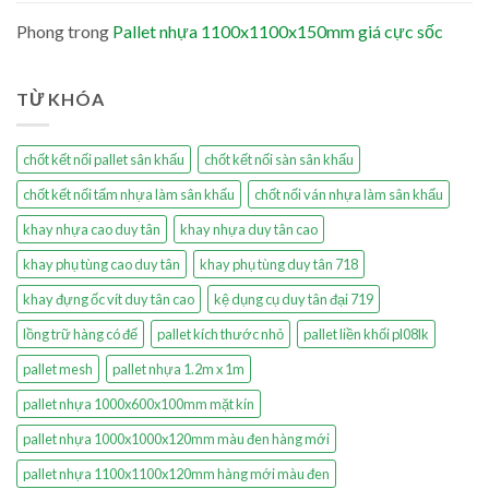
Phong
trong
Pallet nhựa 1100x1100x150mm giá cực sốc
TỪ KHÓA
chốt kết nối pallet sân khấu
chốt kết nối sàn sân khấu
chốt kết nối tấm nhựa làm sân khấu
chốt nối ván nhựa làm sân khấu
khay nhựa cao duy tân
khay nhựa duy tân cao
khay phụ tùng cao duy tân
khay phụ tùng duy tân 718
khay đựng ốc vít duy tân cao
kệ dụng cụ duy tân đại 719
lồng trữ hàng có đế
pallet kích thước nhỏ
pallet liền khối pl08lk
pallet mesh
pallet nhựa 1.2m x 1m
pallet nhựa 1000x600x100mm mặt kín
pallet nhựa 1000x1000x120mm màu đen hàng mới
pallet nhựa 1100x1100x120mm hàng mới màu đen