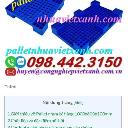
“`html
Nội dung trang
[
hide
]
1
Giới thiệu về Pallet nhựa kê hàng 1000x600x100mm
2
Chất liệu và đặc điểm nổi bật
3
Các loại pallet nhựa và ứng dụng của chúng