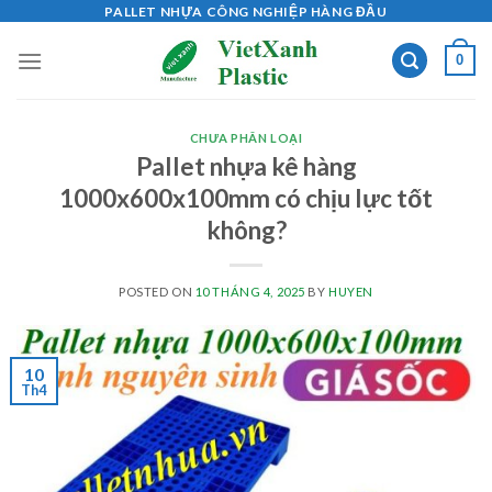
Skip
PALLET NHỰA CÔNG NGHIỆP HÀNG ĐẦU
to
0
content
CHƯA PHÂN LOẠI
Pallet nhựa kê hàng
1000x600x100mm có chịu lực tốt
không?
POSTED ON
10 THÁNG 4, 2025
BY
HUYEN
10
Th4