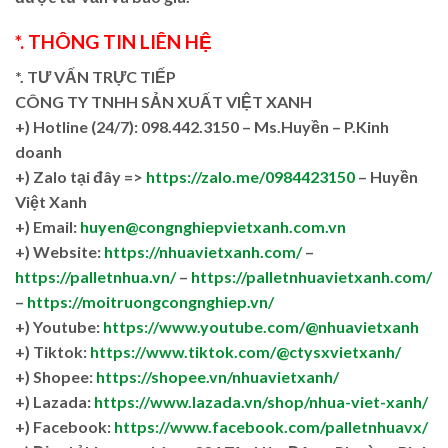
*. THÔNG TIN LIÊN HỆ
*. TƯ VẤN TRỰC TIẾP
CÔNG TY TNHH SẢN XUẤT VIỆT XANH
+)
Hotline (24/7): 098.442.3150 – Ms.Huyền – P.Kinh
doanh
+)
Zalo tại đây =>
https://zalo.me/0984423150
– Huyền
Việt Xanh
+) Email:
huyen@congnghiepvietxanh.com.vn
+) Website:
https://nhuavietxanh.com/
–
https://palletnhua.vn/
–
https://palletnhuavietxanh.com/
–
https://moitruongcongnghiep.vn/
+) Youtube:
https://www.youtube.com/@nhuavietxanh
+) Tiktok:
https://www.tiktok.com/@ctysxvietxanh/
+) Shopee:
https://shopee.vn/nhuavietxanh/
+) Lazada:
https://www.lazada.vn/shop/nhua-viet-xanh/
+) Facebook:
https://www.facebook.com/palletnhuavx/