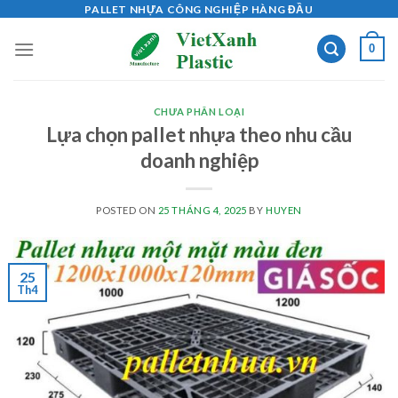
Skip
PALLET NHỰA CÔNG NGHIỆP HÀNG ĐẦU
to
0
content
CHƯA PHÂN LOẠI
Lựa chọn pallet nhựa theo nhu cầu
doanh nghiệp
POSTED ON
25 THÁNG 4, 2025
BY
HUYEN
25
Th4