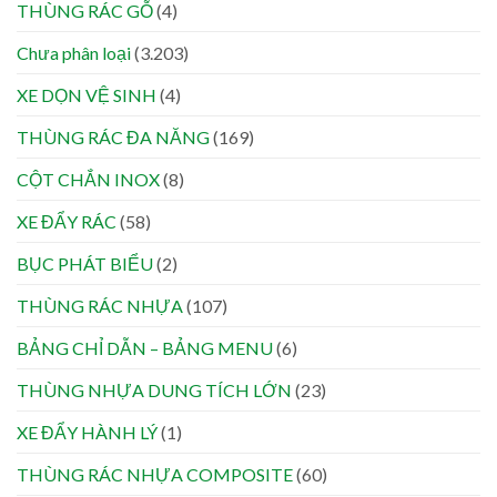
THÙNG RÁC GỖ
(4)
Chưa phân loại
(3.203)
XE DỌN VỆ SINH
(4)
THÙNG RÁC ĐA NĂNG
(169)
CỘT CHẮN INOX
(8)
XE ĐẨY RÁC
(58)
BỤC PHÁT BIỂU
(2)
THÙNG RÁC NHỰA
(107)
BẢNG CHỈ DẪN – BẢNG MENU
(6)
THÙNG NHỰA DUNG TÍCH LỚN
(23)
XE ĐẨY HÀNH LÝ
(1)
THÙNG RÁC NHỰA COMPOSITE
(60)