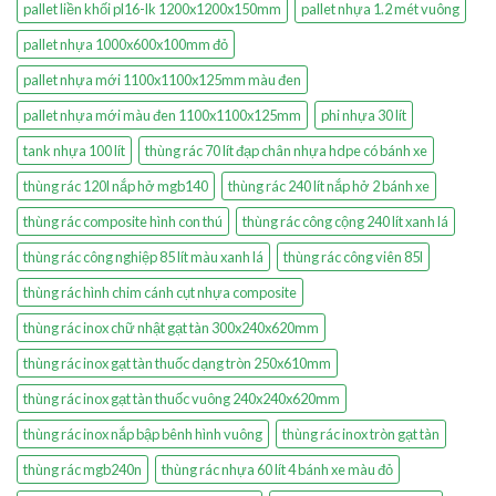
pallet liền khối pl16-lk 1200x1200x150mm
pallet nhựa 1.2 mét vuông
pallet nhựa 1000x600x100mm đỏ
pallet nhựa mới 1100x1100x125mm màu đen
pallet nhựa mới màu đen 1100x1100x125mm
phi nhựa 30 lít
tank nhựa 100 lít
thùng rác 70 lít đạp chân nhựa hdpe có bánh xe
thùng rác 120l nắp hở mgb140
thùng rác 240 lít nắp hở 2 bánh xe
thùng rác composite hình con thú
thùng rác công cộng 240 lít xanh lá
thùng rác công nghiệp 85 lít màu xanh lá
thùng rác công viên 85l
thùng rác hình chim cánh cụt nhựa composite
thùng rác inox chữ nhật gạt tàn 300x240x620mm
thùng rác inox gạt tàn thuốc dạng tròn 250x610mm
thùng rác inox gạt tàn thuốc vuông 240x240x620mm
thùng rác inox nắp bập bênh hình vuông
thùng rác inox tròn gạt tàn
thùng rác mgb240n
thùng rác nhựa 60 lít 4 bánh xe màu đỏ