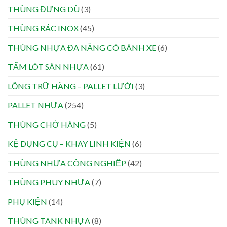
THÙNG ĐỰNG DÙ
(3)
THÙNG RÁC INOX
(45)
THÙNG NHỰA ĐA NĂNG CÓ BÁNH XE
(6)
TẤM LÓT SÀN NHỰA
(61)
LỒNG TRỮ HÀNG – PALLET LƯỚI
(3)
PALLET NHỰA
(254)
THÙNG CHỞ HÀNG
(5)
KỆ DỤNG CỤ – KHAY LINH KIỆN
(6)
THÙNG NHỰA CÔNG NGHIỆP
(42)
THÙNG PHUY NHỰA
(7)
PHỤ KIỆN
(14)
THÙNG TANK NHỰA
(8)