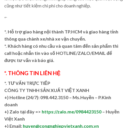
cũng như tiết kiệm chi phí cho doanh nghiệp.
“`
*. Hỗ trợ giao hàng nội thành TP.HCM và giao hàng tỉnh
thông qua chành xe/nhà xe vận chuyển.
*. Khách hàng có nhu cầu và quan tâm đến sản phẩm thì
call hoặc nhắn tin vào số HOTLINE/ZALO/EMAIL để
được tư vấn và báo giá.
*. THÔNG TIN LIÊN HỆ
*. TƯ VẤN TRỰC TIẾP
CÔNG TY TNHH SẢN XUẤT VIỆT XANH
+)
Hotline (24/7): 098.442.3150 – Ms.Huyền – P.Kinh
doanh
+)
Zalo tại đây =>
https://zalo.me/0984423150
– Huyền
Việt Xanh
+) Email:
huyen@congnghiepvietxanh.com.vn