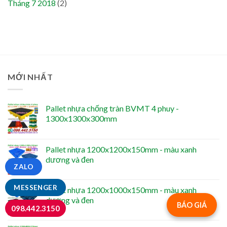
Tháng 7 2018
(2)
MỚI NHẤT
Pallet nhựa chống tràn BVMT 4 phuy -
1300x1300x300mm
Pallet nhựa 1200x1200x150mm - màu xanh
dương và đen
ZALO
MESSENGER
Pallet nhựa 1200x1000x150mm - màu xanh
dương và đen
BÁO GIÁ
098.442.3150