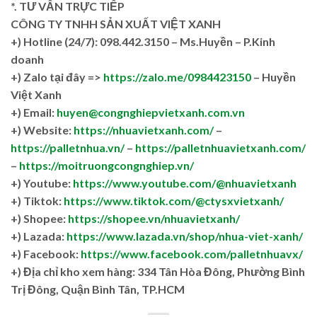
*. TƯ VẤN TRỰC TIẾP
CÔNG TY TNHH SẢN XUẤT VIỆT XANH
+)
Hotline (24/7): 098.442.3150 – Ms.Huyền – P.Kinh
doanh
+)
Zalo tại đây =>
https://zalo.me/0984423150
– Huyền
Việt Xanh
+) Email:
huyen@congnghiepvietxanh.com.vn
+) Website:
https://nhuavietxanh.com/
–
https://palletnhua.vn/
–
https://palletnhuavietxanh.com/
–
https://moitruongcongnghiep.vn/
+) Youtube:
https://www.youtube.com/@nhuavietxanh
+) Tiktok:
https://www.tiktok.com/@ctysxvietxanh/
+) Shopee:
https://shopee.vn/nhuavietxanh/
+) Lazada:
https://www.lazada.vn/shop/nhua-viet-xanh/
+) Facebook:
https://www.facebook.com/palletnhuavx/
+)
Địa chỉ kho xem hàng: 334 Tân Hòa Đông, Phường Bình
Trị Đông, Quận Bình Tân, TP.HCM