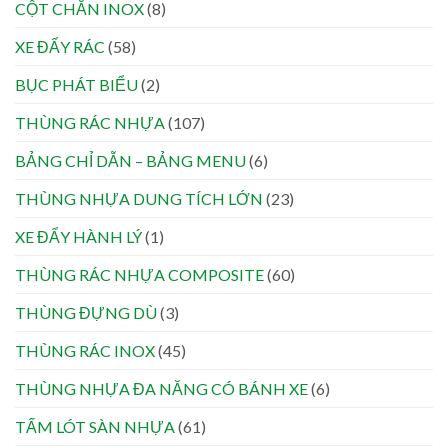
CỘT CHẮN INOX
(8)
XE ĐẨY RÁC
(58)
BỤC PHÁT BIỂU
(2)
THÙNG RÁC NHỰA
(107)
BẢNG CHỈ DẪN – BẢNG MENU
(6)
THÙNG NHỰA DUNG TÍCH LỚN
(23)
XE ĐẨY HÀNH LÝ
(1)
THÙNG RÁC NHỰA COMPOSITE
(60)
THÙNG ĐỰNG DÙ
(3)
THÙNG RÁC INOX
(45)
THÙNG NHỰA ĐA NĂNG CÓ BÁNH XE
(6)
TẤM LÓT SÀN NHỰA
(61)