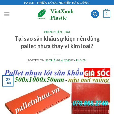
Skip
PALLET NHỰA CÔNG NGHIỆP HÀNG ĐẦU
to
0
content
CHƯA PHÂN LOẠI
Tại sao sân khấu sự kiện nên dùng
pallet nhựa thay vì kim loại?
POSTED ON
27 THÁNG 4, 2025
BY
HUYEN
27
Th4