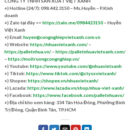
CÔNG TY TNHH SẢN XUẤT VIỆT XANH
+)
Hotline (24/7): 098.442.3150 – Ms.Huyền – P.Kinh
doanh
+)
Zalo tại đây =>
https://zalo.me/0984423150
– Huyền
Việt Xanh
+) Email:
huyen@congnghiepvietxanh.com.vn
+) Website:
https://nhuavietxanh.com/
–
https://palletnhua.vn/
–
https://palletnhuavietxanh.com/
–
https://moitruongcongnghiep.vn/
+) Youtube:
https://www.youtube.com/@nhuavietxanh
+) Tiktok:
https://www.tiktok.com/@ctysxvietxanh/
+) Shopee:
https://shopee.vn/nhuavietxanh/
+) Lazada:
https://www.lazada.vn/shop/nhua-viet-xanh/
+) Facebook:
https://www.facebook.com/palletnhuavx/
+)
Địa chỉ kho xem hàng: 334 Tân Hòa Đông, Phường Bình
Trị Đông, Quận Bình Tân, TP.HCM