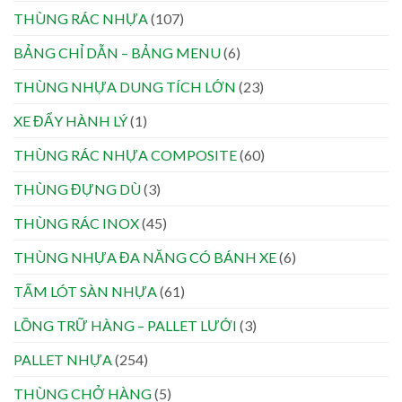
THÙNG RÁC NHỰA
(107)
BẢNG CHỈ DẪN – BẢNG MENU
(6)
THÙNG NHỰA DUNG TÍCH LỚN
(23)
XE ĐẨY HÀNH LÝ
(1)
THÙNG RÁC NHỰA COMPOSITE
(60)
THÙNG ĐỰNG DÙ
(3)
THÙNG RÁC INOX
(45)
THÙNG NHỰA ĐA NĂNG CÓ BÁNH XE
(6)
TẤM LÓT SÀN NHỰA
(61)
LỒNG TRỮ HÀNG – PALLET LƯỚI
(3)
PALLET NHỰA
(254)
THÙNG CHỞ HÀNG
(5)