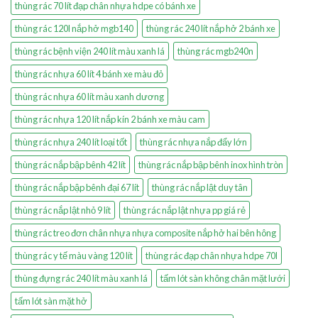
thùng rác 70 lít đạp chân nhựa hdpe có bánh xe
thùng rác 120l nắp hở mgb140
thùng rác 240 lít nắp hở 2 bánh xe
thùng rác bệnh viện 240 lít màu xanh lá
thùng rác mgb240n
thùng rác nhựa 60 lít 4 bánh xe màu đỏ
thùng rác nhựa 60 lít màu xanh dương
thùng rác nhựa 120 lít nắp kín 2 bánh xe màu cam
thùng rác nhựa 240 lít loại tốt
thùng rác nhựa nắp đẩy lớn
thùng rác nắp bập bênh 42 lít
thùng rác nắp bập bênh inox hình tròn
thùng rác nắp bập bênh đại 67 lít
thùng rác nắp lật duy tân
thùng rác nắp lật nhỏ 9 lít
thùng rác nắp lật nhựa pp giá rẻ
thùng rác treo đơn chân nhựa nhựa composite nắp hở hai bên hông
thùng rác y tế màu vàng 120 lít
thùng rác đạp chân nhựa hdpe 70l
thùng đựng rác 240 lít màu xanh lá
tấm lót sàn không chân mặt lưới
tấm lót sàn mặt hở