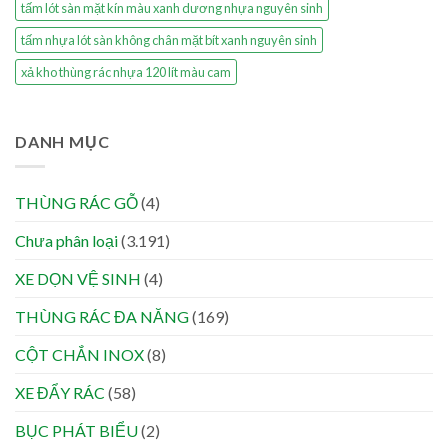
tấm lót sàn mặt kín màu xanh dương nhựa nguyên sinh
tấm nhựa lót sàn không chân mặt bít xanh nguyên sinh
xả kho thùng rác nhựa 120 lít màu cam
DANH MỤC
THÙNG RÁC GỖ
(4)
Chưa phân loại
(3.191)
XE DỌN VỆ SINH
(4)
THÙNG RÁC ĐA NĂNG
(169)
CỘT CHẮN INOX
(8)
XE ĐẨY RÁC
(58)
BỤC PHÁT BIỂU
(2)