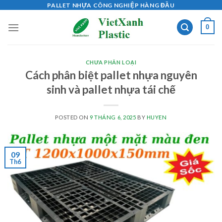
Skip
PALLET NHỰA CÔNG NGHIỆP HÀNG ĐẦU
to
0
content
CHƯA PHÂN LOẠI
Cách phân biệt pallet nhựa nguyên
sinh và pallet nhựa tái chế
POSTED ON
9 THÁNG 6, 2025
BY
HUYEN
09
Th6