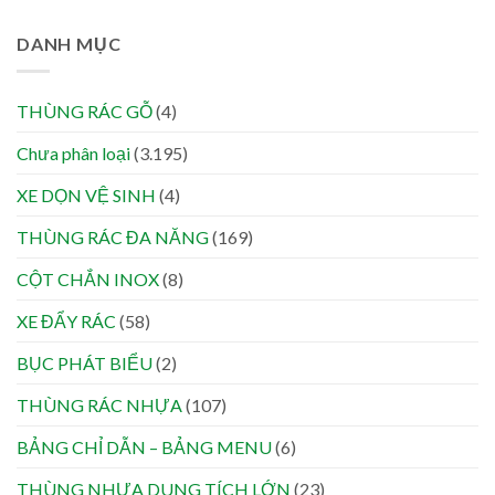
DANH MỤC
THÙNG RÁC GỖ
(4)
Chưa phân loại
(3.195)
XE DỌN VỆ SINH
(4)
THÙNG RÁC ĐA NĂNG
(169)
CỘT CHẮN INOX
(8)
XE ĐẨY RÁC
(58)
BỤC PHÁT BIỂU
(2)
THÙNG RÁC NHỰA
(107)
BẢNG CHỈ DẪN – BẢNG MENU
(6)
THÙNG NHỰA DUNG TÍCH LỚN
(23)