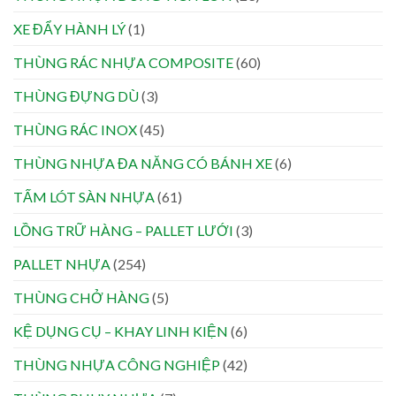
XE ĐẨY HÀNH LÝ
(1)
THÙNG RÁC NHỰA COMPOSITE
(60)
THÙNG ĐỰNG DÙ
(3)
THÙNG RÁC INOX
(45)
THÙNG NHỰA ĐA NĂNG CÓ BÁNH XE
(6)
TẤM LÓT SÀN NHỰA
(61)
LỒNG TRỮ HÀNG – PALLET LƯỚI
(3)
PALLET NHỰA
(254)
THÙNG CHỞ HÀNG
(5)
KỆ DỤNG CỤ – KHAY LINH KIỆN
(6)
THÙNG NHỰA CÔNG NGHIỆP
(42)