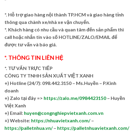
“`
*. Hỗ trợ giao hàng nội thành TP.HCM và giao hàng tỉnh
thông qua chành xe/nhà xe vận chuyển.
*. Khách hàng có nhu cầu và quan tâm đến sản phẩm thì
call hoặc nhắn tin vào số HOTLINE/ZALO/EMAIL để
được tư vấn và báo giá.
*. THÔNG TIN LIÊN HỆ
*. TƯ VẤN TRỰC TIẾP
CÔNG TY TNHH SẢN XUẤT VIỆT XANH
+)
Hotline (24/7): 098.442.3150 – Ms.Huyền – P.Kinh
doanh
+)
Zalo tại đây =>
https://zalo.me/0984423150
– Huyền
Việt Xanh
+) Email:
huyen@congnghiepvietxanh.com.vn
+) Website:
https://nhuavietxanh.com/
–
https://palletnhua.vn/
–
https://palletnhuavietxanh.com/