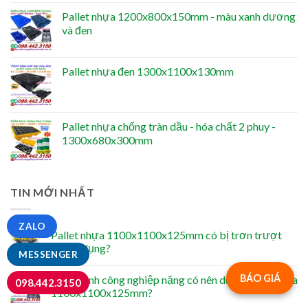
Pallet nhựa 1200x800x150mm - màu xanh dương
và đen
Pallet nhựa đen 1300x1100x130mm
Pallet nhựa chống tràn dầu - hóa chất 2 phuy -
1300x680x300mm
TIN MỚI NHẤT
ZALO
Pallet nhựa 1100x1100x125mm có bị trơn trượt
khi sử dụng?
MESSENGER
BÁO GIÁ
Các ngành công nghiệp nặng có nên dùng pallet nhựa
098.442.3150
1100x1100x125mm?