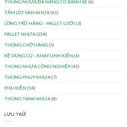
THÙNG NHỰA ĐA NĂNG CÓ BÁNH XE
(6)
TẤM LÓT SÀN NHỰA
(61)
LỒNG TRỮ HÀNG – PALLET LƯỚI
(3)
PALLET NHỰA
(254)
THÙNG CHỞ HÀNG
(5)
KỆ DỤNG CỤ – KHAY LINH KIỆN
(6)
THÙNG NHỰA CÔNG NGHIỆP
(42)
THÙNG PHUY NHỰA
(7)
PHỤ KIỆN
(14)
THÙNG TANK NHỰA
(8)
LƯU TRỮ