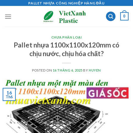
Skip
PALLET NHỰA CÔNG NGHIỆP HÀNG ĐẦU
to
0
content
CHƯA PHÂN LOẠI
Pallet nhựa 1100x1100x120mm có
chịu nước, chịu hóa chất?
POSTED ON
16 THÁNG 6, 2025
BY
HUYEN
16
Th6