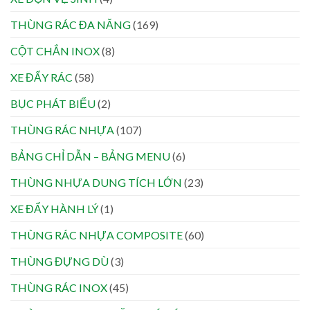
THÙNG RÁC ĐA NĂNG
(169)
CỘT CHẮN INOX
(8)
XE ĐẨY RÁC
(58)
BỤC PHÁT BIỂU
(2)
THÙNG RÁC NHỰA
(107)
BẢNG CHỈ DẪN – BẢNG MENU
(6)
THÙNG NHỰA DUNG TÍCH LỚN
(23)
XE ĐẨY HÀNH LÝ
(1)
THÙNG RÁC NHỰA COMPOSITE
(60)
THÙNG ĐỰNG DÙ
(3)
THÙNG RÁC INOX
(45)