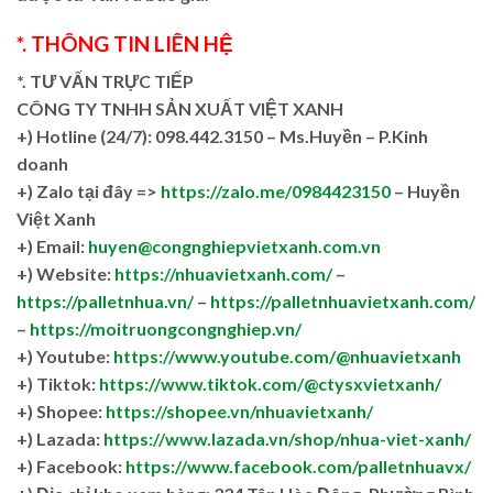
*. THÔNG TIN LIÊN HỆ
*. TƯ VẤN TRỰC TIẾP
CÔNG TY TNHH SẢN XUẤT VIỆT XANH
+)
Hotline (24/7): 098.442.3150 – Ms.Huyền – P.Kinh
doanh
+)
Zalo tại đây =>
https://zalo.me/0984423150
– Huyền
Việt Xanh
+) Email:
huyen@congnghiepvietxanh.com.vn
+) Website:
https://nhuavietxanh.com/
–
https://palletnhua.vn/
–
https://palletnhuavietxanh.com/
–
https://moitruongcongnghiep.vn/
+) Youtube:
https://www.youtube.com/@nhuavietxanh
+) Tiktok:
https://www.tiktok.com/@ctysxvietxanh/
+) Shopee:
https://shopee.vn/nhuavietxanh/
+) Lazada:
https://www.lazada.vn/shop/nhua-viet-xanh/
+) Facebook:
https://www.facebook.com/palletnhuavx/