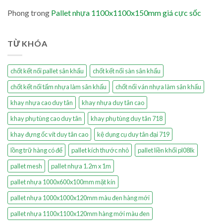
Phong
trong
Pallet nhựa 1100x1100x150mm giá cực sốc
TỪ KHÓA
chốt kết nối pallet sân khấu
chốt kết nối sàn sân khấu
chốt kết nối tấm nhựa làm sân khấu
chốt nối ván nhựa làm sân khấu
khay nhựa cao duy tân
khay nhựa duy tân cao
khay phụ tùng cao duy tân
khay phụ tùng duy tân 718
khay đựng ốc vít duy tân cao
kệ dụng cụ duy tân đại 719
lồng trữ hàng có đế
pallet kích thước nhỏ
pallet liền khối pl08lk
pallet mesh
pallet nhựa 1.2m x 1m
pallet nhựa 1000x600x100mm mặt kín
pallet nhựa 1000x1000x120mm màu đen hàng mới
pallet nhựa 1100x1100x120mm hàng mới màu đen