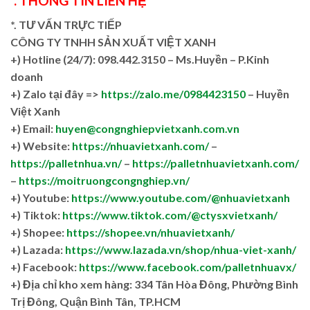
*. THÔNG TIN LIÊN HỆ
*. TƯ VẤN TRỰC TIẾP
CÔNG TY TNHH SẢN XUẤT VIỆT XANH
+)
Hotline (24/7): 098.442.3150 – Ms.Huyền – P.Kinh
doanh
+)
Zalo tại đây =>
https://zalo.me/0984423150
– Huyền
Việt Xanh
+) Email:
huyen@congnghiepvietxanh.com.vn
+) Website:
https://nhuavietxanh.com/
–
https://palletnhua.vn/
–
https://palletnhuavietxanh.com/
–
https://moitruongcongnghiep.vn/
+) Youtube:
https://www.youtube.com/@nhuavietxanh
+) Tiktok:
https://www.tiktok.com/@ctysxvietxanh/
+) Shopee:
https://shopee.vn/nhuavietxanh/
+) Lazada:
https://www.lazada.vn/shop/nhua-viet-xanh/
+) Facebook:
https://www.facebook.com/palletnhuavx/
+)
Địa chỉ kho xem hàng: 334 Tân Hòa Đông, Phường Bình
Trị Đông, Quận Bình Tân, TP.HCM