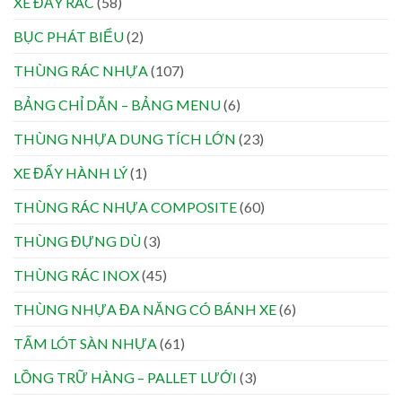
XE ĐẨY RÁC
(58)
BỤC PHÁT BIỂU
(2)
THÙNG RÁC NHỰA
(107)
BẢNG CHỈ DẪN – BẢNG MENU
(6)
THÙNG NHỰA DUNG TÍCH LỚN
(23)
XE ĐẨY HÀNH LÝ
(1)
THÙNG RÁC NHỰA COMPOSITE
(60)
THÙNG ĐỰNG DÙ
(3)
THÙNG RÁC INOX
(45)
THÙNG NHỰA ĐA NĂNG CÓ BÁNH XE
(6)
TẤM LÓT SÀN NHỰA
(61)
LỒNG TRỮ HÀNG – PALLET LƯỚI
(3)