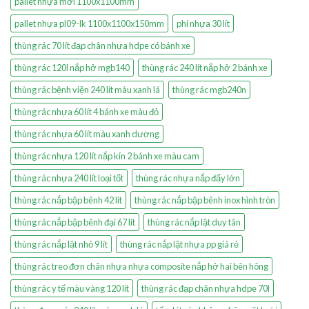
pallet nhựa mới 1100x1100mm
pallet nhựa pl09-lk 1100x1100x150mm
phi nhựa 30 lít
thùng rác 70 lít đạp chân nhựa hdpe có bánh xe
thùng rác 120l nắp hở mgb140
thùng rác 240 lít nắp hở 2 bánh xe
thùng rác bệnh viện 240 lít màu xanh lá
thùng rác mgb240n
thùng rác nhựa 60 lít 4 bánh xe màu đỏ
thùng rác nhựa 60 lít màu xanh dương
thùng rác nhựa 120 lít nắp kín 2 bánh xe màu cam
thùng rác nhựa 240 lít loại tốt
thùng rác nhựa nắp đẩy lớn
thùng rác nắp bập bênh 42 lít
thùng rác nắp bập bênh inox hình tròn
thùng rác nắp bập bênh đại 67 lít
thùng rác nắp lật duy tân
thùng rác nắp lật nhỏ 9 lít
thùng rác nắp lật nhựa pp giá rẻ
thùng rác treo đơn chân nhựa nhựa composite nắp hở hai bên hông
thùng rác y tế màu vàng 120 lít
thùng rác đạp chân nhựa hdpe 70l