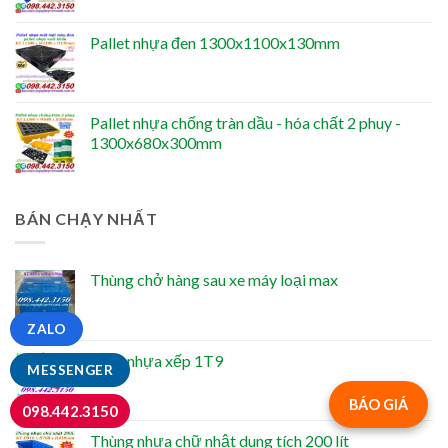
Pallet nhựa đen 1300x1100x130mm
Pallet nhựa chống tràn dầu - hóa chất 2 phuy -
1300x680x300mm
BÁN CHẠY NHẤT
Thùng chở hàng sau xe máy loại max
ZALO
Sóng nhựa xếp 1T9
MESSENGER
BÁO GIÁ
098.442.3150
Thùng nhựa chữ nhật dung tích 200 lít