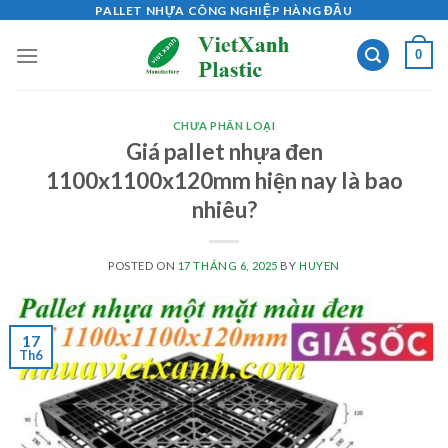
Skip
PALLET NHỰA CÔNG NGHIỆP HÀNG ĐẦU
to
0
content
CHƯA PHÂN LOẠI
Giá pallet nhựa đen
1100x1100x120mm hiện nay là bao
nhiêu?
POSTED ON
17 THÁNG 6, 2025
BY
HUYEN
17
Th6