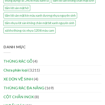
thùng đựng rác 240 lít màu xanh lá
tấm lót sàn không chân mặt lưới
tấm lót sàn mặt hở
tấm lót sàn mặt kín màu xanh dương nhựa nguyên sinh
tấm nhựa lót sàn không chân mặt bít xanh nguyên sinh
xả kho thùng rác nhựa 120 lít màu cam
DANH MỤC
THÙNG RÁC GỖ
(4)
Chưa phân loại
(3.211)
XE DỌN VỆ SINH
(4)
THÙNG RÁC ĐA NĂNG
(169)
CỘT CHẮN INOX
(8)