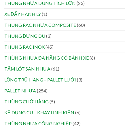
THÙNG NHỰA DUNG TÍCH LỚN
(23)
XE ĐẨY HÀNH LÝ
(1)
THÙNG RÁC NHỰA COMPOSITE
(60)
THÙNG ĐỰNG DÙ
(3)
THÙNG RÁC INOX
(45)
THÙNG NHỰA ĐA NĂNG CÓ BÁNH XE
(6)
TẤM LÓT SÀN NHỰA
(61)
LỒNG TRỮ HÀNG – PALLET LƯỚI
(3)
PALLET NHỰA
(254)
THÙNG CHỞ HÀNG
(5)
KỆ DỤNG CỤ – KHAY LINH KIỆN
(6)
THÙNG NHỰA CÔNG NGHIỆP
(42)