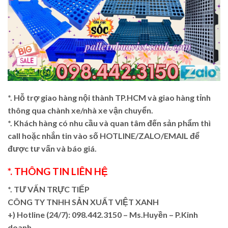
*. Hỗ trợ giao hàng nội thành TP.HCM và giao hàng tỉnh
thông qua chành xe/nhà xe vận chuyển.
*. Khách hàng có nhu cầu và quan tâm đến sản phẩm thì
call hoặc nhắn tin vào số HOTLINE/ZALO/EMAIL để
được tư vấn và báo giá.
*. THÔNG TIN LIÊN HỆ
*. TƯ VẤN TRỰC TIẾP
CÔNG TY TNHH SẢN XUẤT VIỆT XANH
+)
Hotline (24/7): 098.442.3150 – Ms.Huyền – P.Kinh
doanh