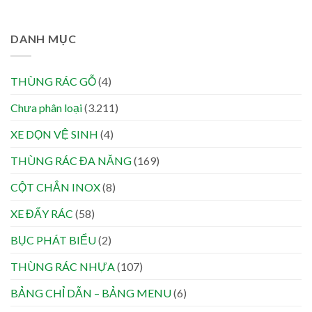
DANH MỤC
THÙNG RÁC GỖ
(4)
Chưa phân loại
(3.211)
XE DỌN VỆ SINH
(4)
THÙNG RÁC ĐA NĂNG
(169)
CỘT CHẮN INOX
(8)
XE ĐẨY RÁC
(58)
BỤC PHÁT BIỂU
(2)
THÙNG RÁC NHỰA
(107)
BẢNG CHỈ DẪN – BẢNG MENU
(6)