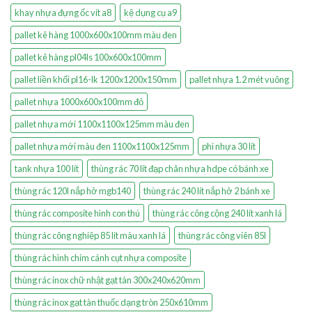
khay nhựa đựng ốc vít a8
kệ dụng cụ a9
pallet kê hàng 1000x600x100mm màu đen
pallet kê hàng pl04ls 100x600x100mm
pallet liền khối pl16-lk 1200x1200x150mm
pallet nhựa 1.2 mét vuông
pallet nhựa 1000x600x100mm đỏ
pallet nhựa mới 1100x1100x125mm màu đen
pallet nhựa mới màu đen 1100x1100x125mm
phi nhựa 30 lít
tank nhựa 100 lít
thùng rác 70 lít đạp chân nhựa hdpe có bánh xe
thùng rác 120l nắp hở mgb140
thùng rác 240 lít nắp hở 2 bánh xe
thùng rác composite hình con thú
thùng rác công cộng 240 lít xanh lá
thùng rác công nghiệp 85 lít màu xanh lá
thùng rác công viên 85l
thùng rác hình chim cánh cụt nhựa composite
thùng rác inox chữ nhật gạt tàn 300x240x620mm
thùng rác inox gạt tàn thuốc dạng tròn 250x610mm