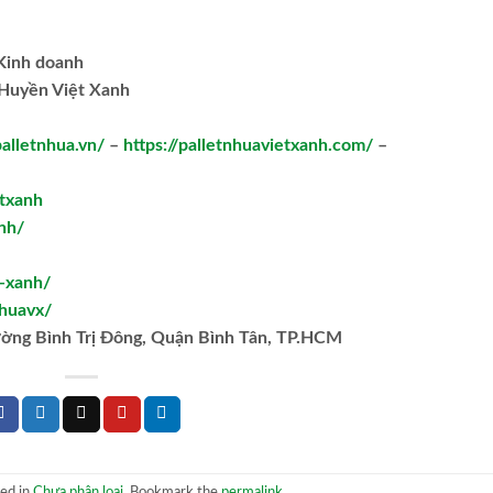
.Kinh doanh
Huyền Việt Xanh
palletnhua.vn/
–
https://palletnhuavietxanh.com/
–
txanh
nh/
t-xanh/
huavx/
ường Bình Trị Đông, Quận Bình Tân, TP.HCM
ted in
Chưa phân loại
. Bookmark the
permalink
.