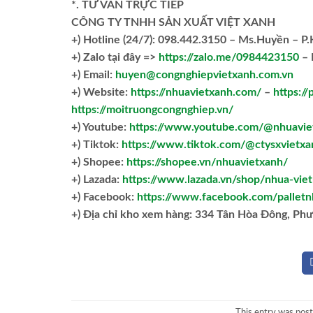
*. TƯ VẤN TRỰC TIẾP
CÔNG TY TNHH SẢN XUẤT VIỆT XANH
+)
Hotline (24/7): 098.442.3150 – Ms.Huyền – P
+)
Zalo tại đây =>
https://zalo.me/0984423150
– 
+) Email:
huyen@congnghiepvietxanh.com.vn
+) Website:
https://nhuavietxanh.com/
–
https://
https://moitruongcongnghiep.vn/
+) Youtube:
https://www.youtube.com/@nhuavie
+) Tiktok:
https://www.tiktok.com/@ctysxvietxa
+) Shopee:
https://shopee.vn/nhuavietxanh/
+) Lazada:
https://www.lazada.vn/shop/nhua-vie
+) Facebook:
https://www.facebook.com/palletn
+)
Địa chỉ kho xem hàng: 334 Tân Hòa Đông, Ph
This entry was pos