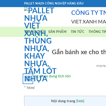
Skip
PALLET NHỰA CÔNG NGHIỆP HÀNG ĐẦU
to
CÔNG TY T
content
VIET XANH M
TRANG CHỦ
SẢN PHẨM
TIN TỨC
THÔNG TI
Gắn bánh xe cho th
POSTE
08
Th7
“`html
Nội dung trang
[
hide
]