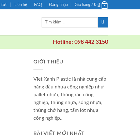
n tức
Liên hệ
FAQ
Đăng nhập
Giỏ hàng /
0
₫
0
Tìm
kiếm:
Hotline: 098 442 3150
GIỚI THIỆU
Viet Xanh Plastic là nhà cung cấp
hàng đầu nhựa công nghiệp như
pallet nhựa, thùng rác công
nghiệp, thùng nhựa, sóng nhựa,
thùng chở hàng, tấm lót nhựa
công nghiệp..
BÀI VIẾT MỚI NHẤT