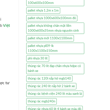
100x600x100mm
pallet nhựa 1.2m x 1m
pallet nhựa 1000x600x100mm đỏ
i
eb
Việt
pallet nhựa không chân mặt liền
1000x600x35mm nhựa nguyên sinh
pallet nhựa mới 1100x1100mm
pallet nhựa pl09-lk
1100x1100x150mm
phi nhựa 30 lít
thùng rác 70 lít đạp chân nhựa hdpe có
bánh xe
thùng rác 120l nắp hở mgb140
ược tư
thùng rác 240 lít nắp hở 2 bánh xe
thùng rác bệnh viện 240 lít màu xanh lá
thùng rác mgb240n
thùng rác nhựa 60 lít 4 bánh xe màu đỏ