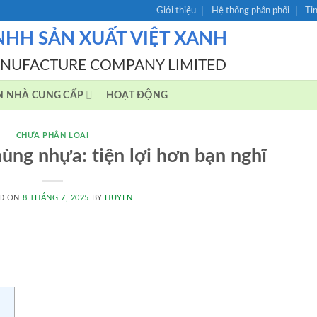
Giới thiệu
Hệ thống phân phối
Ti
NHH SẢN XUẤT VIỆT XANH
ANUFACTURE COMPANY LIMITED
N NHÀ CUNG CẤP
HOẠT ĐỘNG
CHƯA PHÂN LOẠI
ùng nhựa: tiện lợi hơn bạn nghĩ
D ON
8 THÁNG 7, 2025
BY
HUYEN