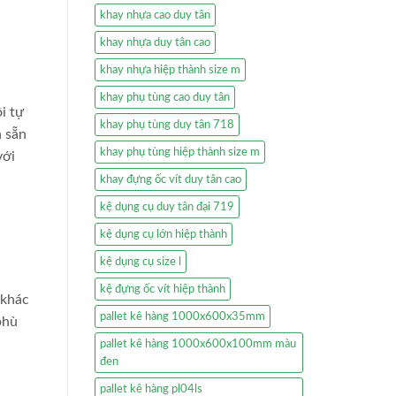
khay nhựa cao duy tân
khay nhựa duy tân cao
khay nhựa hiệp thành size m
khay phụ tùng cao duy tân
i tự
khay phụ tùng duy tân 718
n sẵn
khay phụ tùng hiệp thành size m
với
khay đựng ốc vít duy tân cao
kệ dụng cụ duy tân đại 719
kệ dụng cụ lớn hiệp thành
kệ dụng cụ size l
kệ đựng ốc vít hiệp thành
 khác
pallet kê hàng 1000x600x35mm
phù
pallet kê hàng 1000x600x100mm màu
đen
pallet kê hàng pl04ls