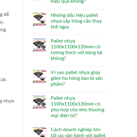
hiệu quả không?
ng dễ
Những dấu hiệu pallet
nhựa sắp hỏng cần thay
úc.
thế ngay
ùng
Pallet nhựa
1100x1100x120mm có
tương thích với băng tải
không?
Vì sao pallet nhựa giúp
giảm hư hỏng bao bì sản
 các
phẩm?
Pallet nhựa
ng nhựa
1100x1100x120mm có
phù hợp cho kho thương
mại điện tử?
Cách doanh nghiệp lớn
tối ưu vận hành với pallet