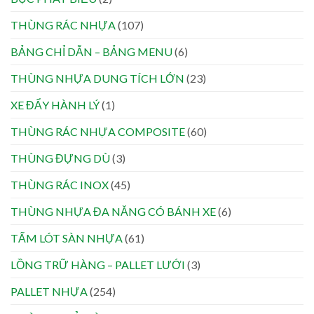
THÙNG RÁC NHỰA
(107)
BẢNG CHỈ DẪN – BẢNG MENU
(6)
THÙNG NHỰA DUNG TÍCH LỚN
(23)
XE ĐẨY HÀNH LÝ
(1)
THÙNG RÁC NHỰA COMPOSITE
(60)
THÙNG ĐỰNG DÙ
(3)
THÙNG RÁC INOX
(45)
THÙNG NHỰA ĐA NĂNG CÓ BÁNH XE
(6)
TẤM LÓT SÀN NHỰA
(61)
LỒNG TRỮ HÀNG – PALLET LƯỚI
(3)
PALLET NHỰA
(254)