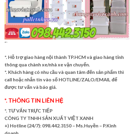
“`
*. Hỗ trợ giao hàng nội thành TP.HCM và giao hàng tỉnh
thông qua chành xe/nhà xe vận chuyển.
*. Khách hàng có nhu cầu và quan tâm đến sản phẩm thì
call hoặc nhắn tin vào số HOTLINE/ZALO/EMAIL để
được tư vấn và báo giá.
*. THÔNG TIN LIÊN HỆ
*. TƯ VẤN TRỰC TIẾP
CÔNG TY TNHH SẢN XUẤT VIỆT XANH
+)
Hotline (24/7): 098.442.3150 – Ms.Huyền – P.Kinh
doanh