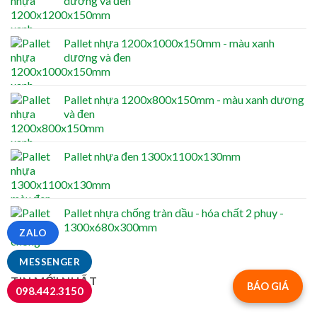
dương và đen
Pallet nhựa 1200x1000x150mm - màu xanh
dương và đen
Pallet nhựa 1200x800x150mm - màu xanh dương
và đen
Pallet nhựa đen 1300x1100x130mm
Pallet nhựa chống tràn dầu - hóa chất 2 phuy -
1300x680x300mm
ZALO
MESSENGER
TIN MỚI NHẤT
BÁO GIÁ
098.442.3150