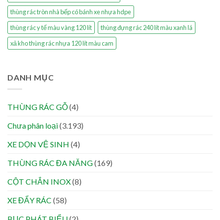
thùng rác tròn nhà bếp có bánh xe nhựa hdpe
thùng rác y tế màu vàng 120 lít
thùng đựng rác 240 lít màu xanh lá
xả kho thùng rác nhựa 120 lít màu cam
DANH MỤC
THÙNG RÁC GỖ
(4)
Chưa phân loại
(3.193)
XE DỌN VỆ SINH
(4)
THÙNG RÁC ĐA NĂNG
(169)
CỘT CHẮN INOX
(8)
XE ĐẨY RÁC
(58)
BỤC PHÁT BIỂU
(2)