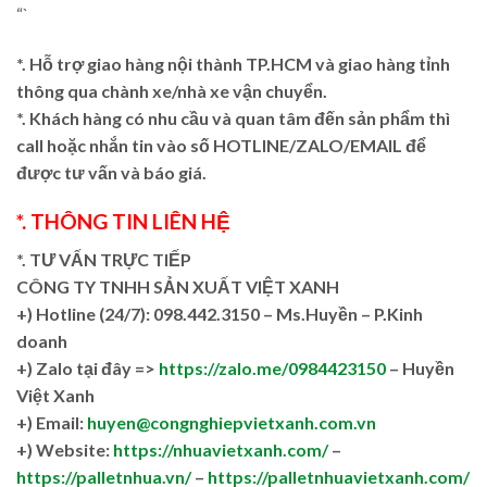
“`
*. Hỗ trợ giao hàng nội thành TP.HCM và giao hàng tỉnh
thông qua chành xe/nhà xe vận chuyển.
*. Khách hàng có nhu cầu và quan tâm đến sản phẩm thì
call hoặc nhắn tin vào số HOTLINE/ZALO/EMAIL để
được tư vấn và báo giá.
*. THÔNG TIN LIÊN HỆ
*. TƯ VẤN TRỰC TIẾP
CÔNG TY TNHH SẢN XUẤT VIỆT XANH
+)
Hotline (24/7): 098.442.3150 – Ms.Huyền – P.Kinh
doanh
+)
Zalo tại đây =>
https://zalo.me/0984423150
– Huyền
Việt Xanh
+) Email:
huyen@congnghiepvietxanh.com.vn
+) Website:
https://nhuavietxanh.com/
–
https://palletnhua.vn/
–
https://palletnhuavietxanh.com/