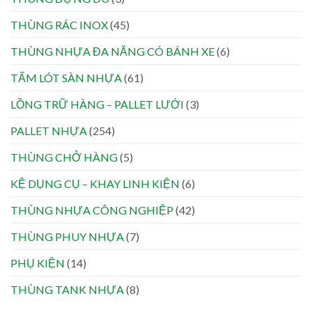
THÙNG RÁC INOX
(45)
THÙNG NHỰA ĐA NĂNG CÓ BÁNH XE
(6)
TẤM LÓT SÀN NHỰA
(61)
LỒNG TRỮ HÀNG – PALLET LƯỚI
(3)
PALLET NHỰA
(254)
THÙNG CHỞ HÀNG
(5)
KỆ DỤNG CỤ – KHAY LINH KIỆN
(6)
THÙNG NHỰA CÔNG NGHIỆP
(42)
THÙNG PHUY NHỰA
(7)
PHỤ KIỆN
(14)
THÙNG TANK NHỰA
(8)