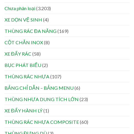
Chưa phân loại
(3.203)
XE DỌN VỆ SINH
(4)
THÙNG RÁC ĐA NĂNG
(169)
CỘT CHẮN INOX
(8)
XE ĐẨY RÁC
(58)
BỤC PHÁT BIỂU
(2)
THÙNG RÁC NHỰA
(107)
BẢNG CHỈ DẪN – BẢNG MENU
(6)
THÙNG NHỰA DUNG TÍCH LỚN
(23)
XE ĐẨY HÀNH LÝ
(1)
THÙNG RÁC NHỰA COMPOSITE
(60)
THÙNG ĐỰNG DÙ
(3)