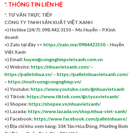
*. THÔNG TIN LIÊN HỆ
*. TƯ VẤN TRỰC TIẾP
CÔNG TY TNHH SẢN XUẤT VIỆT XANH
+)
Hotline (24/7): 098.442.3150 – Ms.Huyền – P.Kinh
doanh
+)
Zalo tại đây =>
https://zalo.me/0984423150
– Huyền
Việt Xanh
+) Email:
huyen@congnghiepvietxanh.com.vn
+) Website:
https://nhuavietxanh.com/
–
https://palletnhua.vn/
–
https://palletnhuavietxanh.com/
–
https://moitruongcongnghiep.vn/
+) Youtube:
https://www.youtube.com/@nhuavietxanh
+) Tiktok:
https://www.tiktok.com/@ctysxvietxanh/
+) Shopee:
https://shopee.vn/nhuavietxanh/
+) Lazada:
https://www.lazada.vn/shop/nhua-viet-xanh/
+) Facebook:
https://www.facebook.com/palletnhuavx/
+)
Địa chỉ kho xem hàng: 334 Tân Hòa Đông, Phường Bình