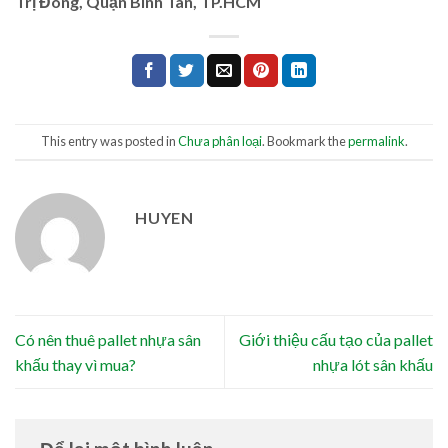
Trị Đông, Quận Bình Tân, TP.HCM
This entry was posted in
Chưa phân loại
. Bookmark the
permalink
.
HUYEN
Có nên thuê pallet nhựa sân
Giới thiệu cấu tạo của pallet
khấu thay vì mua?
nhựa lót sân khấu