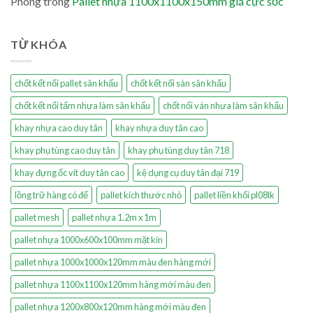
Phong
trong
Pallet nhựa 1100x1100x150mm giá cực sốc
TỪ KHÓA
chốt kết nối pallet sân khấu
chốt kết nối sàn sân khấu
chốt kết nối tấm nhựa làm sân khấu
chốt nối ván nhựa làm sân khấu
khay nhựa cao duy tân
khay nhựa duy tân cao
khay phụ tùng cao duy tân
khay phụ tùng duy tân 718
khay đựng ốc vít duy tân cao
kệ dụng cụ duy tân đại 719
lồng trữ hàng có đế
pallet kích thước nhỏ
pallet liền khối pl08lk
pallet mesh
pallet nhựa 1.2m x 1m
pallet nhựa 1000x600x100mm mặt kín
pallet nhựa 1000x1000x120mm màu đen hàng mới
pallet nhựa 1100x1100x120mm hàng mới màu đen
pallet nhựa 1200x800x120mm hàng mới màu đen