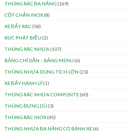
THÙNG RÁC ĐA NĂNG
(169)
CỘT CHẮN INOX
(8)
XE ĐẨY RÁC
(58)
BỤC PHÁT BIỂU
(2)
THÙNG RÁC NHỰA
(107)
BẢNG CHỈ DẪN – BẢNG MENU
(6)
THÙNG NHỰA DUNG TÍCH LỚN
(23)
XE ĐẨY HÀNH LÝ
(1)
THÙNG RÁC NHỰA COMPOSITE
(60)
THÙNG ĐỰNG DÙ
(3)
THÙNG RÁC INOX
(45)
THÙNG NHỰA ĐA NĂNG CÓ BÁNH XE
(6)