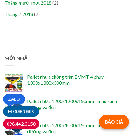
Tháng mười một 2018
(2)
Tháng 7 2018
(2)
MỚI NHẤT
Pallet nhựa chống tràn BVMT 4 phuy -
1300x1300x300mm
ZALO
Pallet nhựa 1200x1200x150mm - màu xanh
dương và đen
MESSENGER
BÁO GIÁ
098.442.3150
Pallet nhựa 1200x1000x150mm - màu xanh
dương và đen