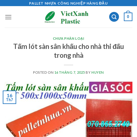
Skip
PALLET NHỰA CÔNG NGHIỆP HÀNG ĐẦU
to
0
content
CHƯA PHÂN LOẠI
Tấm lót sàn sân khấu cho nhà thi đấu
trong nhà
POSTED ON
16 THÁNG 7, 2025
BY
HUYEN
16
Th7