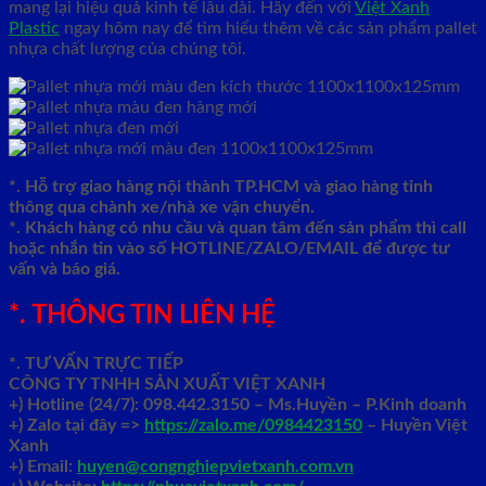
mang lại hiệu quả kinh tế lâu dài. Hãy đến với
Việt Xanh
Plastic
ngay hôm nay để tìm hiểu thêm về các sản phẩm pallet
nhựa chất lượng của chúng tôi.
*. Hỗ trợ giao hàng nội thành TP.HCM và giao hàng tỉnh
thông qua chành xe/nhà xe vận chuyển.
*. Khách hàng có nhu cầu và quan tâm đến sản phẩm thì call
hoặc nhắn tin vào số HOTLINE/ZALO/EMAIL để được tư
vấn và báo giá.
*. THÔNG TIN LIÊN HỆ
*. TƯ VẤN TRỰC TIẾP
CÔNG TY TNHH SẢN XUẤT VIỆT XANH
+)
Hotline (24/7): 098.442.3150 – Ms.Huyền – P.Kinh doanh
+)
Zalo tại đây =>
https://zalo.me/0984423150
– Huyền Việt
Xanh
+) Email:
huyen@congnghiepvietxanh.com.vn