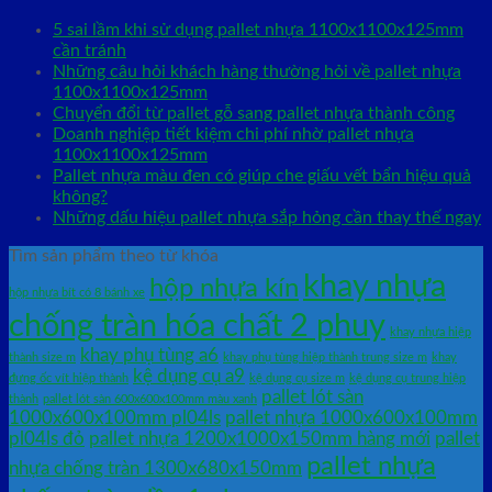
5 sai lầm khi sử dụng pallet nhựa 1100x1100x125mm
cần tránh
Những câu hỏi khách hàng thường hỏi về pallet nhựa
1100x1100x125mm
Chuyển đổi từ pallet gỗ sang pallet nhựa thành công
Doanh nghiệp tiết kiệm chi phí nhờ pallet nhựa
1100x1100x125mm
Pallet nhựa màu đen có giúp che giấu vết bẩn hiệu quả
không?
Những dấu hiệu pallet nhựa sắp hỏng cần thay thế ngay
Tìm sản phẩm theo từ khóa
khay nhựa
hộp nhựa kín
hộp nhựa bít có 8 bánh xe
chống tràn hóa chất 2 phuy
khay nhựa hiệp
khay phụ tùng a6
thành size m
khay phụ tùng hiệp thành trung size m
khay
kệ dụng cụ a9
đựng ốc vít hiệp thành
kệ dụng cụ size m
kệ dụng cụ trung hiệp
pallet lót sàn
thành
pallet lót sàn 600x600x100mm màu xanh
1000x600x100mm pl04ls
pallet nhựa 1000x600x100mm
pl04ls đỏ
pallet nhựa 1200x1000x150mm hàng mới
pallet
pallet nhựa
nhựa chống tràn 1300x680x150mm