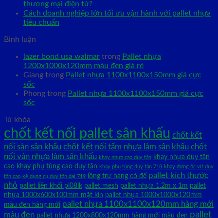
thương mại điện tử?
Cách doanh nghiệp lớn tối ưu vận hành với pallet nhựa
tiêu chuẩn
Bình luận
lazer bond usa walmar
trong
Pallet nhựa
1200x1000x120mm màu đen giá rẻ
Giang
trong
Pallet nhựa 1100x1100x150mm giá cực
sốc
Phong
trong
Pallet nhựa 1100x1100x150mm giá cực
sốc
Từ khóa
chốt kết nối pallet sân khấu
chốt kết
nối sàn sân khấu
chốt kết nối tấm nhựa làm sân khấu
chốt
nối ván nhựa làm sân khấu
khay nhựa duy tân
khay nhựa cao duy tân
cao
khay phụ tùng cao duy tân
khay phụ tùng duy tân 718
khay đựng ốc vít duy
pallet kích thước
lồng trữ hàng có đế
tân cao
kệ dụng cụ duy tân đại 719
nhỏ
pallet liền khối pl08lk
pallet mesh
pallet nhựa 1.2m x 1m
pallet
nhựa 1000x600x100mm mặt kín
pallet nhựa 1000x1000x120mm
pallet nhựa 1100x1100x120mm hàng mới
màu đen hàng mới
pallet
màu đen
pallet nhựa 1200x800x120mm hàng mới màu đen