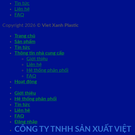
Tin tức
Liên hệ
FAQ
Copyright 2026 ©
Viet Xanh Plastic
Trang chủ
Sản phẩm
Tin tức
Thông tin nhà cung cấp
Giới thiệu
Liên hệ
Hệ thống phân phối
FAQ
Hoạt động
Giới thiệu
Hệ thống phân phối
Tin tức
Liên hệ
FAQ
Đăng nhập
CÔNG TY TNHH SẢN XUẤT VIỆT