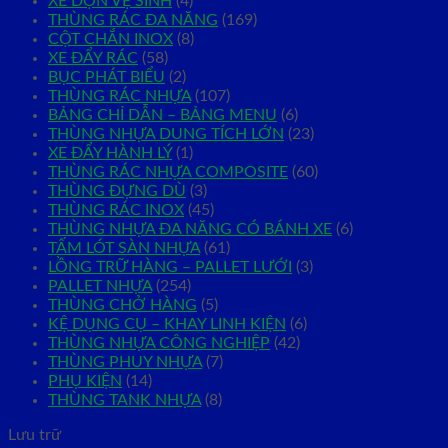
XE DỌN VỆ SINH
(4)
THÙNG RÁC ĐA NĂNG
(169)
CỘT CHẮN INOX
(8)
XE ĐẨY RÁC
(58)
BỤC PHÁT BIỂU
(2)
THÙNG RÁC NHỰA
(107)
BẢNG CHỈ DẪN – BẢNG MENU
(6)
THÙNG NHỰA DUNG TÍCH LỚN
(23)
XE ĐẨY HÀNH LÝ
(1)
THÙNG RÁC NHỰA COMPOSITE
(60)
THÙNG ĐỰNG DÙ
(3)
THÙNG RÁC INOX
(45)
THÙNG NHỰA ĐA NĂNG CÓ BÁNH XE
(6)
TẤM LÓT SÀN NHỰA
(61)
LỒNG TRỮ HÀNG – PALLET LƯỚI
(3)
PALLET NHỰA
(254)
THÙNG CHỞ HÀNG
(5)
KỆ DỤNG CỤ – KHAY LINH KIỆN
(6)
THÙNG NHỰA CÔNG NGHIỆP
(42)
THÙNG PHUY NHỰA
(7)
PHỤ KIỆN
(14)
THÙNG TANK NHỰA
(8)
Lưu trữ