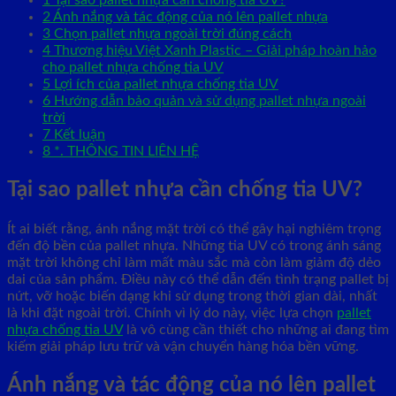
2
Ánh nắng và tác động của nó lên pallet nhựa
3
Chọn pallet nhựa ngoài trời đúng cách
4
Thương hiệu Việt Xanh Plastic – Giải pháp hoàn hảo
cho pallet nhựa chống tia UV
5
Lợi ích của pallet nhựa chống tia UV
6
Hướng dẫn bảo quản và sử dụng pallet nhựa ngoài
trời
7
Kết luận
8
*. THÔNG TIN LIÊN HỆ
Tại sao pallet nhựa cần chống tia UV?
Ít ai biết rằng, ánh nắng mặt trời có thể gây hại nghiêm trọng
đến độ bền của pallet nhựa. Những tia UV có trong ánh sáng
mặt trời không chỉ làm mất màu sắc mà còn làm giảm độ dẻo
dai của sản phẩm. Điều này có thể dẫn đến tình trạng pallet bị
nứt, vỡ hoặc biến dạng khi sử dụng trong thời gian dài, nhất
là khi đặt ngoài trời. Chính vì lý do này, việc lựa chọn
pallet
nhựa chống tia UV
là vô cùng cần thiết cho những ai đang tìm
kiếm giải pháp lưu trữ và vận chuyển hàng hóa bền vững.
Ánh nắng và tác động của nó lên pallet