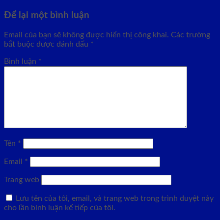
Để lại một bình luận
Email của bạn sẽ không được hiển thị công khai.
Các trường
bắt buộc được đánh dấu
*
Bình luận
*
Tên
*
Email
*
Trang web
Lưu tên của tôi, email, và trang web trong trình duyệt này
cho lần bình luận kế tiếp của tôi.