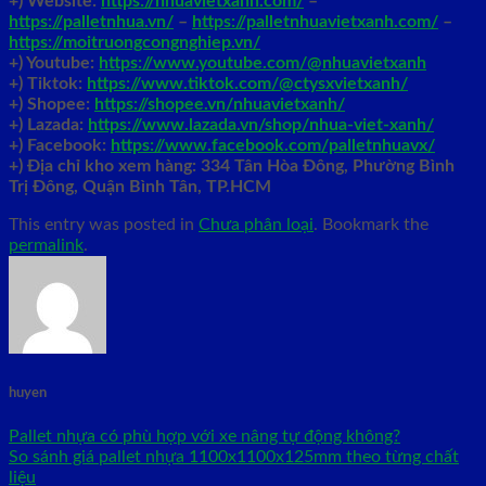
+) Website:
https://nhuavietxanh.com/
–
https://palletnhua.vn/
–
https://palletnhuavietxanh.com/
–
https://moitruongcongnghiep.vn/
+) Youtube:
https://www.youtube.com/@nhuavietxanh
+) Tiktok:
https://www.tiktok.com/@ctysxvietxanh/
+) Shopee:
https://shopee.vn/nhuavietxanh/
+) Lazada:
https://www.lazada.vn/shop/nhua-viet-xanh/
+) Facebook:
https://www.facebook.com/palletnhuavx/
+)
Địa chỉ kho xem hàng: 334 Tân Hòa Đông, Phường Bình
Trị Đông, Quận Bình Tân, TP.HCM
This entry was posted in
Chưa phân loại
. Bookmark the
permalink
.
huyen
Pallet nhựa có phù hợp với xe nâng tự động không?
So sánh giá pallet nhựa 1100x1100x125mm theo từng chất
liệu