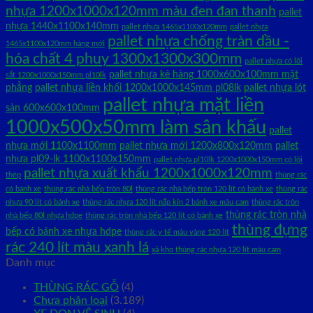
nhựa 1200x1000x120mm màu đen đan thanh
pallet
nhựa 1440x1100x140mm
pallet nhựa 1465x1100x120mm
pallet nhựa
pallet nhựa chống tràn dầu -
1465x1100x120mm hàng mới
hóa chất 4 phuy 1300x1300x300mm
pallet nhựa có lõi
pallet nhựa kê hàng 1000x600x100mm mặt
sắt 1200x1000x150mm pl10lk
phẳng
pallet nhựa liền khối 1200x1000x145mm pl08lk
pallet nhựa lót
pallet nhựa mặt liền
sàn 600x600x100mm
1000x500x50mm làm sân khấu
pallet
nhựa mới 1100x1100mm
pallet nhựa mới 1200x800x120mm
pallet
nhựa pl09-lk 1100x1100x150mm
pallet nhựa pl10lk 1200x1000x150mm có lõi
pallet nhựa xuất khẩu 1200x1000x120mm
thép
thùng rác
có bánh xe
thùng rác nhà bếp tròn 80l
thùng rác nhà bếp tròn 120 lít có bánh xe
thùng rác
nhựa 90 lít có bánh xe
thùng rác nhựa 120 lít nắp kín 2 bánh xe màu cam
thùng rác tròn
thùng rác tròn nhà
nhà bếp 80l nhựa hdpe
thùng rác tròn nhà bếp 120 lít có bánh xe
thùng đựng
bếp có bánh xe nhựa hdpe
thùng rác y tế màu vàng 120 lít
rác 240 lít màu xanh lá
xả kho thùng rác nhựa 120 lít màu cam
Danh mục
THÙNG RÁC GỖ
(4)
Chưa phân loại
(3.189)