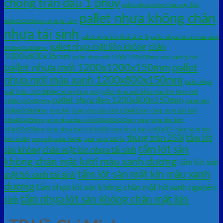
chống tràn dầu 1 phuy
pallet nhựa không chân mặt liền
pallet nhựa không chân
600x1000x35mm nhựa tái sinh
nhựa tái sinh
pallet nhựa liền khối pl16-lk
pallet nhựa lót sàn màu xanh
pallet nhựa mặt liền không chân
1000x600x100mm
1000x600x35mm
pallet nhựa mới 1100x1100x150mm màu xanh giá rẻ
pallet nhựa mới 1200x1200x150mm
pallet
nhựa mới màu xanh 1200x800x150mm
pallet nhựa
xuất khẩu 1100x1100x150mm hàng mới
pallet nhựa xuất khẩu màu đen hàng mới
pallet nhựa đen 1200x800x150mm
1100x1100x125mm
pallet đen
1000x600x100mm
sóng kín
sóng nhựa đan lưới 610x420mm
sóng nhựa đan lưới
610x420x150mm
sóng nhựa đan lưới 610x420x190mm
sóng nhựa đan lưới
610x420x250mm
sóng nhựa đan lưới hs008
sóng nhựa đan lưới hs009
sóng nhựa đan
thùng tròn 250l
tấm lót
lưới hs014
sóng nhựa đặc hs040
tank nhựa 300 lít
tấm lót sàn
sàn không chân mặt kín nhựa tái sinh
không chân mặt lưới màu xanh dương
tấm lót sàn
tấm lót sàn mặt kín màu xanh
mặt hở xanh tái sinh
dương
tấm nhựa lót sàn không chân mặt hở xanh nguyên
tấm nhựa lót sàn không chân mặt kín
sinh