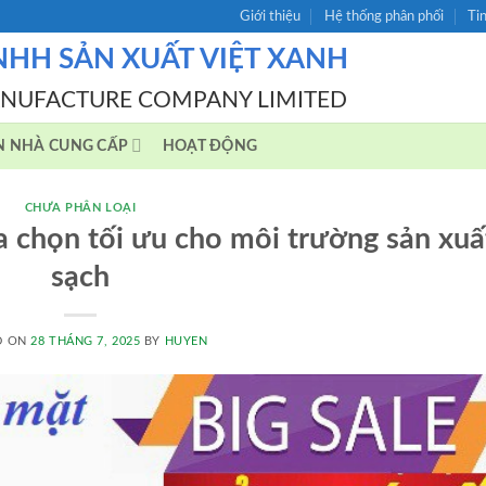
Giới thiệu
Hệ thống phân phối
Ti
NHH SẢN XUẤT VIỆT XANH
ANUFACTURE COMPANY LIMITED
N NHÀ CUNG CẤP
HOẠT ĐỘNG
CHƯA PHÂN LOẠI
a chọn tối ưu cho môi trường sản xuấ
sạch
D ON
28 THÁNG 7, 2025
BY
HUYEN