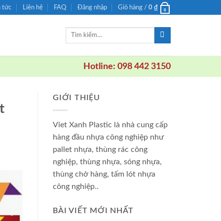
n tức
Liên hệ
FAQ
Đăng nhập
Giỏ hàng /
0
₫
0
Tìm
kiếm:
Hotline: 098 442 3150
GIỚI THIỆU
t
Viet Xanh Plastic là nhà cung cấp
hàng đầu nhựa công nghiệp như
pallet nhựa, thùng rác công
nghiệp, thùng nhựa, sóng nhựa,
thùng chở hàng, tấm lót nhựa
công nghiệp..
BÀI VIẾT MỚI NHẤT