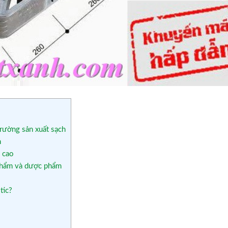
rường sản xuất sạch
h
 cao
phẩm và dược phẩm
tic?