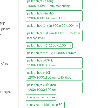
pallet nhựa kê hàng
1000x600x100mm mặt phẳng
pallet nhựa liền khối
1200x1000x145mm pl08lk
góp
pallet nhựa lót sàn 600x600x100mm
c phẩm
pallet nhựa mặt liền 1000x500x50mm
n
làm sân khấu
pallet nhựa mới 1100x1100mm
pallet nhựa mới 1200x800x120mm
pallet nhựa pl09-lk
p ứng
1100x1100x150mm
pallet nhựa pl10lk
1200x1000x150mm có lõi thép
pallet nhựa xuất khẩu
1200x1000x120mm
ủa bạn.
thùng rác có bánh xe
thùng rác nhà bếp tròn 80l