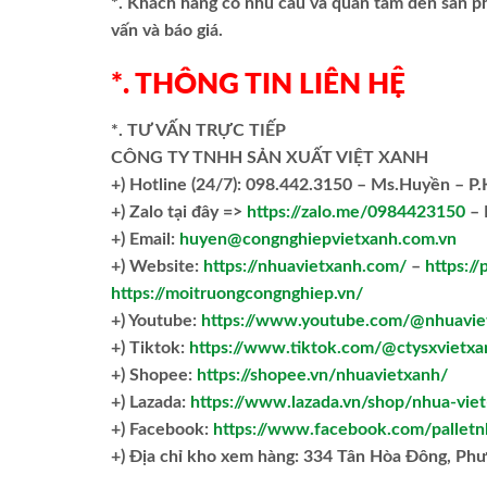
*. Khách hàng có nhu cầu và quan tâm đến sản 
vấn và báo giá.
*. THÔNG TIN LIÊN HỆ
*. TƯ VẤN TRỰC TIẾP
CÔNG TY TNHH SẢN XUẤT VIỆT XANH
+)
Hotline (24/7): 098.442.3150 – Ms.Huyền – P
+)
Zalo tại đây =>
https://zalo.me/0984423150
– 
+) Email:
huyen@congnghiepvietxanh.com.vn
+) Website:
https://nhuavietxanh.com/
–
https://
https://moitruongcongnghiep.vn/
+) Youtube:
https://www.youtube.com/@nhuavie
+) Tiktok:
https://www.tiktok.com/@ctysxvietxa
+) Shopee:
https://shopee.vn/nhuavietxanh/
+) Lazada:
https://www.lazada.vn/shop/nhua-vie
+) Facebook:
https://www.facebook.com/palletn
+)
Địa chỉ kho xem hàng: 334 Tân Hòa Đông, Ph