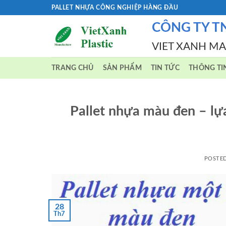
Skip
PALLET NHỰA CÔNG NGHIỆP HÀNG ĐẦU
to
CÔNG TY T
content
VIET XANH M
TRANG CHỦ
SẢN PHẨM
TIN TỨC
THÔNG TI
Pallet nhựa màu đen – lự
POSTE
28
Th7