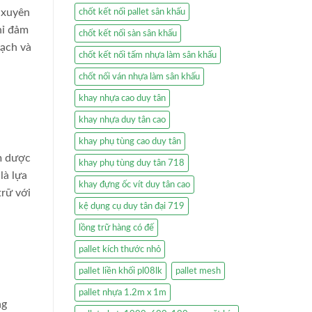
 xuyên
chốt kết nối pallet sân khấu
hỉ đảm
chốt kết nối sàn sân khấu
sạch và
chốt kết nối tấm nhựa làm sân khấu
chốt nối ván nhựa làm sân khấu
khay nhựa cao duy tân
khay nhựa duy tân cao
khay phụ tùng cao duy tân
m dược
khay phụ tùng duy tân 718
là lựa
khay đựng ốc vít duy tân cao
trữ với
kệ dụng cụ duy tân đại 719
lồng trữ hàng có đế
pallet kích thước nhỏ
pallet liền khối pl08lk
pallet mesh
pallet nhựa 1.2m x 1m
ng