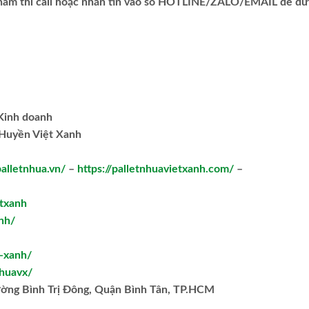
phẩm thì call hoặc nhắn tin vào số HOTLINE/ZALO/EMAIL để đ
.Kinh doanh
Huyền Việt Xanh
palletnhua.vn/
–
https://palletnhuavietxanh.com/
–
txanh
nh/
t-xanh/
huavx/
ường Bình Trị Đông, Quận Bình Tân, TP.HCM