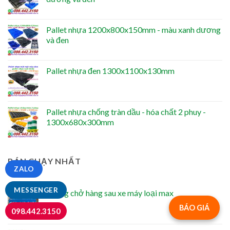
Pallet nhựa 1200x800x150mm - màu xanh dương
và đen
Pallet nhựa đen 1300x1100x130mm
Pallet nhựa chống tràn dầu - hóa chất 2 phuy -
1300x680x300mm
BÁN CHẠY NHẤT
ZALO
MESSENGER
Thùng chở hàng sau xe máy loại max
BÁO GIÁ
098.442.3150