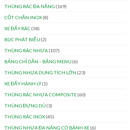
THÙNG RÁC ĐA NĂNG
(169)
CỘT CHẮN INOX
(8)
XE ĐẨY RÁC
(58)
BỤC PHÁT BIỂU
(2)
THÙNG RÁC NHỰA
(107)
BẢNG CHỈ DẪN – BẢNG MENU
(6)
THÙNG NHỰA DUNG TÍCH LỚN
(23)
XE ĐẨY HÀNH LÝ
(1)
THÙNG RÁC NHỰA COMPOSITE
(60)
THÙNG ĐỰNG DÙ
(3)
THÙNG RÁC INOX
(45)
THÙNG NHỰA ĐA NĂNG CÓ BÁNH XE
(6)