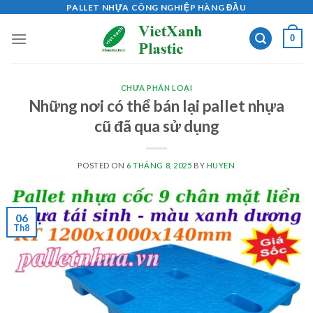
Skip
PALLET NHỰA CÔNG NGHIỆP HÀNG ĐẦU
to
0
content
CHƯA PHÂN LOẠI
Những nơi có thể bán lại pallet nhựa
cũ đã qua sử dụng
POSTED ON
6 THÁNG 8, 2025
BY
HUYEN
06
Th8