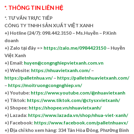
*. THÔNG TIN LIÊN HỆ
*. TƯ VẤN TRỰC TIẾP
CÔNG TY TNHH SẢN XUẤT VIỆT XANH
+)
Hotline (24/7): 098.442.3150 – Ms.Huyền – P.Kinh
doanh
+)
Zalo tại đây =>
https://zalo.me/0984423150
– Huyền
Việt Xanh
+) Email:
huyen@congnghiepvietxanh.com.vn
+) Website:
https://nhuavietxanh.com/
–
https://palletnhua.vn/
–
https://palletnhuavietxanh.com/
–
https://moitruongcongnghiep.vn/
+) Youtube:
https://www.youtube.com/@nhuavietxanh
+) Tiktok:
https://www.tiktok.com/@ctysxvietxanh/
+) Shopee:
https://shopee.vn/nhuavietxanh/
+) Lazada:
https://www.lazada.vn/shop/nhua-viet-xanh/
+) Facebook:
https://www.facebook.com/palletnhuavx/
+)
Địa chỉ kho xem hàng: 334 Tân Hòa Đông, Phường Bình