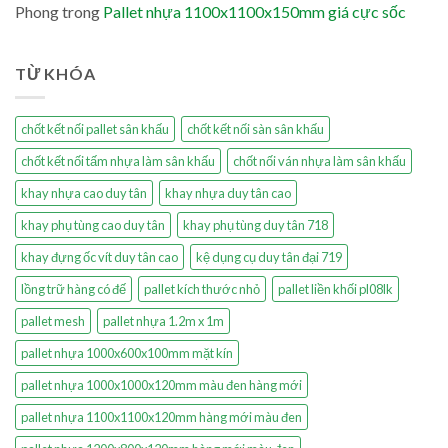
Phong
trong
Pallet nhựa 1100x1100x150mm giá cực sốc
TỪ KHÓA
chốt kết nối pallet sân khấu
chốt kết nối sàn sân khấu
chốt kết nối tấm nhựa làm sân khấu
chốt nối ván nhựa làm sân khấu
khay nhựa cao duy tân
khay nhựa duy tân cao
khay phụ tùng cao duy tân
khay phụ tùng duy tân 718
khay đựng ốc vít duy tân cao
kệ dụng cụ duy tân đại 719
lồng trữ hàng có đế
pallet kích thước nhỏ
pallet liền khối pl08lk
pallet mesh
pallet nhựa 1.2m x 1m
pallet nhựa 1000x600x100mm mặt kín
pallet nhựa 1000x1000x120mm màu đen hàng mới
pallet nhựa 1100x1100x120mm hàng mới màu đen