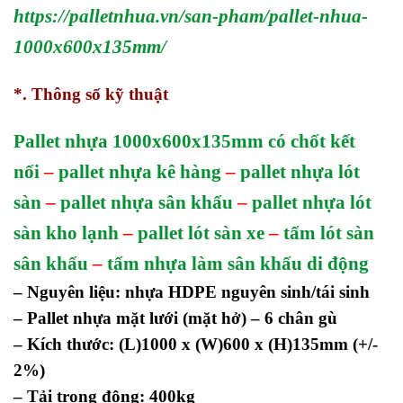
https://palletnhua.vn/san-pham/pallet-nhua-
1000x600x135mm/
*. Thông số kỹ thuật
Pallet nhựa 1000x600x135mm có chốt kết
nối
–
pallet nhựa kê hàng
–
pallet nhựa lót
sàn
–
pallet nhựa sân khấu
–
pallet nhựa lót
sàn kho lạnh
–
pallet lót sàn xe
–
tấm lót sàn
sân khấu
–
tấm nhựa làm sân khấu di động
– Nguyên liệu: nhựa HDPE nguyên sinh/tái sinh
– Pallet nhựa mặt lưới (mặt hở) – 6 chân gù
–
Kích thước: (L)1000 x (W)600 x (H)135mm (+/-
2%)
– Tải trọng động: 400kg