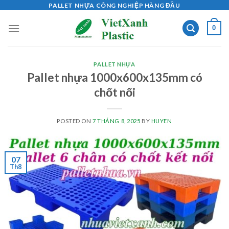
Skip
PALLET NHỰA CÔNG NGHIỆP HÀNG ĐẦU
to
0
content
PALLET NHỰA
Pallet nhựa 1000x600x135mm có
chốt nối
POSTED ON
7 THÁNG 8, 2025
BY
HUYEN
07
Th8