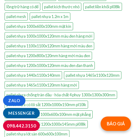
lồng trữ hàng có đế
pallet kích thước nhỏ
pallet liền khối pl08lk
pallet mesh
pallet nhựa 1.2m x 1m
pallet nhựa 1000x600x100mm mặt kín
pallet nhựa 1000x1000x120mm màu đen hàng mới
pallet nhựa 1100x1100x120mm hàng mới màu đen
pallet nhựa 1200x800x120mm hàng mới màu đen
pallet nhựa 1200x1000x120mm màu đen đan thanh
pallet nhựa 1440x1100x140mm
pallet nhựa 1465x1100x120mm
pallet nhựa 1465x1100x120mm hàng mới
pallet nhựa chống tràn dầu - hóa chất 4 phuy 1300x1300x300mm
ZALO
pallet nhựa có lõi sắt 1200x1000x150mm pl10lk
MESSENGER
pallet nhựa kê hàng 1000x600x100mm mặt phẳng
BÁO GIÁ
pallet nhựa liền khối 1200x1000x145mm pl08lk
098.442.3150
pallet nhựa lót sàn 600x600x100mm