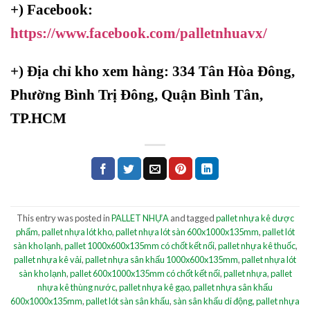
+) Facebook:
https://www.facebook.com/palletnhuavx/
+)
Địa chỉ kho xem hàng: 334 Tân Hòa Đông,
Phường Bình Trị Đông, Quận Bình Tân,
TP.HCM
This entry was posted in
PALLET NHỰA
and tagged
pallet nhựa kê dược
phẩm
,
pallet nhựa lót kho
,
pallet nhựa lót sàn 600x1000x135mm
,
pallet lót
sàn kho lạnh
,
pallet 1000x600x135mm có chốt kết nối
,
pallet nhựa kê thuốc
,
pallet nhựa kê vải
,
pallet nhựa sân khấu 1000x600x135mm
,
pallet nhựa lót
sàn kho lạnh
,
pallet 600x1000x135mm có chốt kết nối
,
pallet nhựa
,
pallet
nhựa kê thùng nước
,
pallet nhựa kê gạo
,
pallet nhựa sân khấu
600x1000x135mm
,
pallet lót sàn sân khấu
,
sàn sân khấu di động
,
pallet nhựa