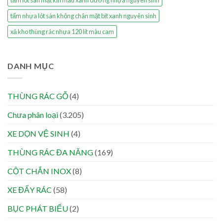
tấm nhựa lót sàn không chân mặt bít xanh nguyên sinh
xả kho thùng rác nhựa 120 lít màu cam
DANH MỤC
THÙNG RÁC GỖ
(4)
Chưa phân loại
(3.205)
XE DỌN VỆ SINH
(4)
THÙNG RÁC ĐA NĂNG
(169)
CỘT CHẮN INOX
(8)
XE ĐẨY RÁC
(58)
BỤC PHÁT BIỂU
(2)