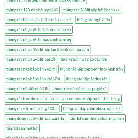
thùng rác 120l nắp hở mgb140
thùng rác 240 lít nắp hở 2 bánh xe
thùng rác bệnh viện 240 lít màu xanh lá
thùng rác mgb240n
thùng rác nhựa 60 lít 4 bánh xe màu đỏ
thùng rác nhựa 60 lít màu xanh dương
thùng rác nhựa 120 lít nắp kín 2 bánh xe màu cam
thùng rác nhựa 240 lít loại tốt
thùng rác nhựa nắp đẩy lớn
thùng rác nắp bập bênh 42 lít
thùng rác nắp bập bênh inox hình tròn
thùng rác nắp bập bênh đại 67 lít
thùng rác nắp lật duy tân
thùng rác nắp lật nhỏ 9 lít
thùng rác nắp lật nhựa pp giá rẻ
thùng rác treo đơn chân nhựa nhựa composite nắp hở hai bên hông
thùng rác y tế màu vàng 120 lít
thùng rác đạp chân nhựa hdpe 70l
thùng đựng rác 240 lít màu xanh lá
tấm lót sàn không chân mặt lưới
tấm lót sàn mặt hở
tấm lót sàn mặt kín màu xanh dương nhựa nguyên sinh