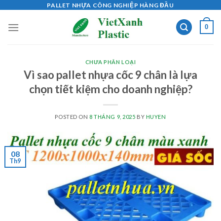
Skip
PALLET NHỰA CÔNG NGHIỆP HÀNG ĐẦU
to
0
content
CHƯA PHÂN LOẠI
Vì sao pallet nhựa cốc 9 chân là lựa
chọn tiết kiệm cho doanh nghiệp?
POSTED ON
8 THÁNG 9, 2025
BY
HUYEN
08
Th9