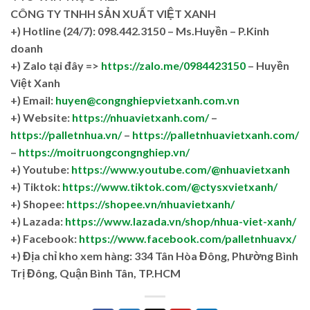
CÔNG TY TNHH SẢN XUẤT VIỆT XANH
+)
Hotline (24/7): 098.442.3150 – Ms.Huyền – P.Kinh
doanh
+)
Zalo tại đây =>
https://zalo.me/0984423150
– Huyền
Việt Xanh
+) Email:
huyen@congnghiepvietxanh.com.vn
+) Website:
https://nhuavietxanh.com/
–
https://palletnhua.vn/
–
https://palletnhuavietxanh.com/
–
https://moitruongcongnghiep.vn/
+) Youtube:
https://www.youtube.com/@nhuavietxanh
+) Tiktok:
https://www.tiktok.com/@ctysxvietxanh/
+) Shopee:
https://shopee.vn/nhuavietxanh/
+) Lazada:
https://www.lazada.vn/shop/nhua-viet-xanh/
+) Facebook:
https://www.facebook.com/palletnhuavx/
+)
Địa chỉ kho xem hàng: 334 Tân Hòa Đông, Phường Bình
Trị Đông, Quận Bình Tân, TP.HCM