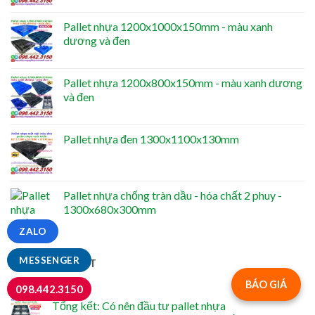
Pallet nhựa 1200x1000x150mm - màu xanh
dương và đen
Pallet nhựa 1200x800x150mm - màu xanh dương
và đen
Pallet nhựa đen 1300x1100x130mm
Pallet nhựa chống tràn dầu - hóa chất 2 phuy -
1300x680x300mm
ZALO
MESSENGER
TIN MỚI NHẤT
BÁO GIÁ
098.442.3150
Tổng kết: Có nên đầu tư pallet nhựa