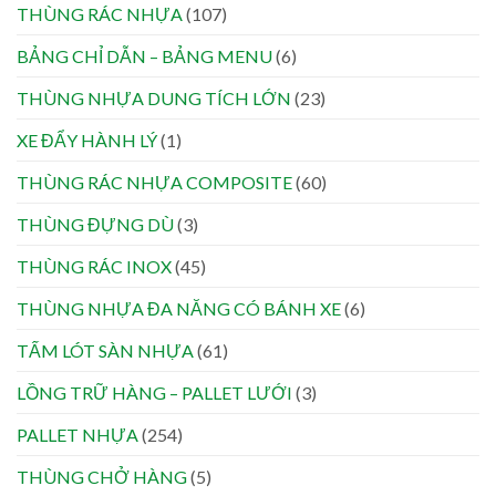
THÙNG RÁC NHỰA
(107)
BẢNG CHỈ DẪN – BẢNG MENU
(6)
THÙNG NHỰA DUNG TÍCH LỚN
(23)
XE ĐẨY HÀNH LÝ
(1)
THÙNG RÁC NHỰA COMPOSITE
(60)
THÙNG ĐỰNG DÙ
(3)
THÙNG RÁC INOX
(45)
THÙNG NHỰA ĐA NĂNG CÓ BÁNH XE
(6)
TẤM LÓT SÀN NHỰA
(61)
LỒNG TRỮ HÀNG – PALLET LƯỚI
(3)
PALLET NHỰA
(254)
THÙNG CHỞ HÀNG
(5)