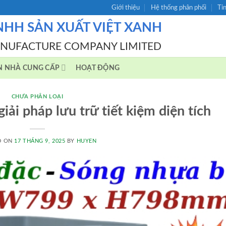
Giới thiệu
Hệ thống phân phối
Ti
NHH SẢN XUẤT VIỆT XANH
ANUFACTURE COMPANY LIMITED
N NHÀ CUNG CẤP
HOẠT ĐỘNG
CHƯA PHÂN LOẠI
ải pháp lưu trữ tiết kiệm diện tích
D ON
17 THÁNG 9, 2025
BY
HUYEN