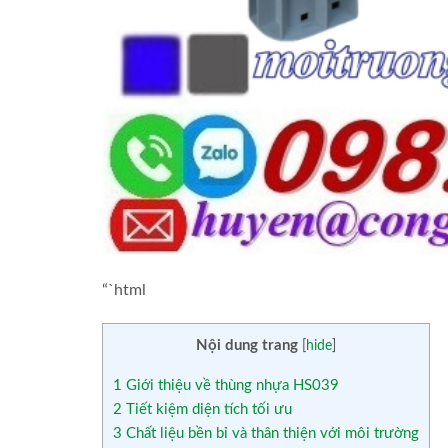
“`html
Nội dung trang
[
hide
]
1
Giới thiệu về thùng nhựa HS039
2
Tiết kiệm diện tích tối ưu
3
Chất liệu bền bỉ và thân thiện với môi trường