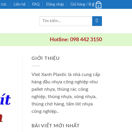
n tức
Liên hệ
FAQ
Đăng nhập
Giỏ hàng /
0
₫
0
Tìm
kiếm:
Hotline: 098 442 3150
GIỚI THIỆU
Viet Xanh Plastic là nhà cung cấp
hàng đầu nhựa công nghiệp như
pallet nhựa, thùng rác công
nghiệp, thùng nhựa, sóng nhựa,
thùng chở hàng, tấm lót nhựa
công nghiệp..
BÀI VIẾT MỚI NHẤT