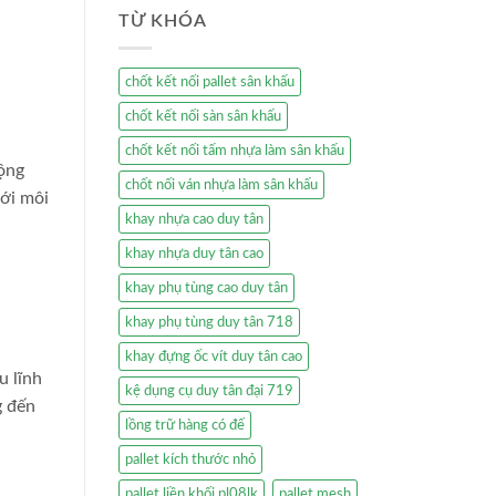
TỪ KHÓA
chốt kết nối pallet sân khấu
chốt kết nối sàn sân khấu
chốt kết nối tấm nhựa làm sân khấu
động
chốt nối ván nhựa làm sân khấu
với môi
khay nhựa cao duy tân
khay nhựa duy tân cao
khay phụ tùng cao duy tân
khay phụ tùng duy tân 718
khay đựng ốc vít duy tân cao
u lĩnh
kệ dụng cụ duy tân đại 719
g đến
lồng trữ hàng có đế
pallet kích thước nhỏ
pallet liền khối pl08lk
pallet mesh