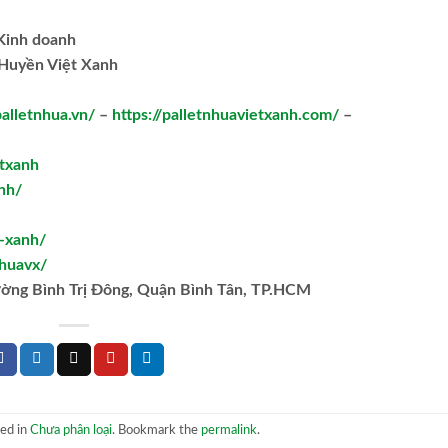
.Kinh doanh
Huyền Việt Xanh
palletnhua.vn/
–
https://palletnhuavietxanh.com/
–
txanh
nh/
t-xanh/
huavx/
ường Bình Trị Đông, Quận Bình Tân, TP.HCM
ted in
Chưa phân loại
. Bookmark the
permalink
.