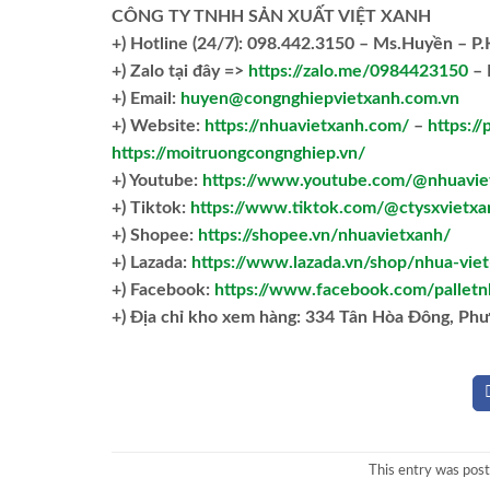
CÔNG TY TNHH SẢN XUẤT VIỆT XANH
+)
Hotline (24/7): 098.442.3150 – Ms.Huyền – P
+)
Zalo tại đây =>
https://zalo.me/0984423150
– 
+) Email:
huyen@congnghiepvietxanh.com.vn
+) Website:
https://nhuavietxanh.com/
–
https://
https://moitruongcongnghiep.vn/
+) Youtube:
https://www.youtube.com/@nhuavie
+) Tiktok:
https://www.tiktok.com/@ctysxvietxa
+) Shopee:
https://shopee.vn/nhuavietxanh/
+) Lazada:
https://www.lazada.vn/shop/nhua-vie
+) Facebook:
https://www.facebook.com/palletn
+)
Địa chỉ kho xem hàng: 334 Tân Hòa Đông, Ph
This entry was pos