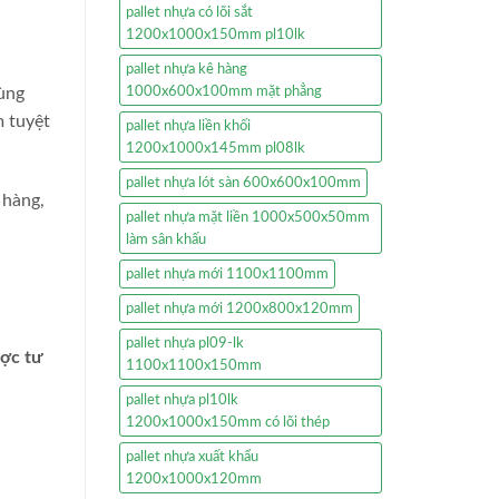
pallet nhựa có lõi sắt
1200x1000x150mm pl10lk
pallet nhựa kê hàng
hùng
1000x600x100mm mặt phẳng
m tuyệt
pallet nhựa liền khối
1200x1000x145mm pl08lk
pallet nhựa lót sàn 600x600x100mm
 hàng,
pallet nhựa mặt liền 1000x500x50mm
làm sân khấu
pallet nhựa mới 1100x1100mm
pallet nhựa mới 1200x800x120mm
pallet nhựa pl09-lk
ược tư
1100x1100x150mm
pallet nhựa pl10lk
1200x1000x150mm có lõi thép
pallet nhựa xuất khẩu
1200x1000x120mm