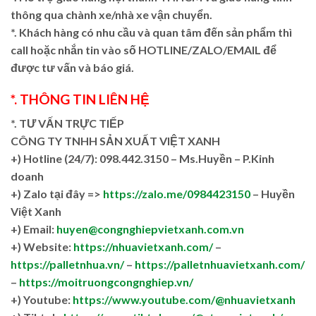
thông qua chành xe/nhà xe vận chuyển.
*. Khách hàng có nhu cầu và quan tâm đến sản phẩm thì
call hoặc nhắn tin vào số HOTLINE/ZALO/EMAIL để
được tư vấn và báo giá.
*. THÔNG TIN LIÊN HỆ
*. TƯ VẤN TRỰC TIẾP
CÔNG TY TNHH SẢN XUẤT VIỆT XANH
+)
Hotline (24/7): 098.442.3150 – Ms.Huyền – P.Kinh
doanh
+)
Zalo tại đây =>
https://zalo.me/0984423150
– Huyền
Việt Xanh
+) Email:
huyen@congnghiepvietxanh.com.vn
+) Website:
https://nhuavietxanh.com/
–
https://palletnhua.vn/
–
https://palletnhuavietxanh.com/
–
https://moitruongcongnghiep.vn/
+) Youtube:
https://www.youtube.com/@nhuavietxanh