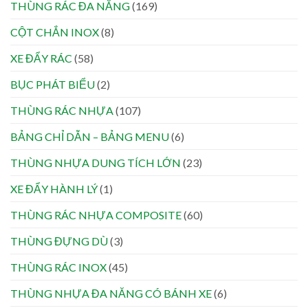
THÙNG RÁC ĐA NĂNG
(169)
CỘT CHẮN INOX
(8)
XE ĐẨY RÁC
(58)
BỤC PHÁT BIỂU
(2)
THÙNG RÁC NHỰA
(107)
BẢNG CHỈ DẪN – BẢNG MENU
(6)
THÙNG NHỰA DUNG TÍCH LỚN
(23)
XE ĐẨY HÀNH LÝ
(1)
THÙNG RÁC NHỰA COMPOSITE
(60)
THÙNG ĐỰNG DÙ
(3)
THÙNG RÁC INOX
(45)
THÙNG NHỰA ĐA NĂNG CÓ BÁNH XE
(6)