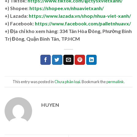
+) Tiktok:
https://www.tiktok.com/@ctysxvietxanh/
+) Shopee:
https://shopee.vn/nhuavietxanh/
+) Lazada:
https://www.lazada.vn/shop/nhua-viet-xanh/
+) Facebook:
https://www.facebook.com/palletnhuavx/
+)
Địa chỉ kho xem hàng: 334 Tân Hòa Đông, Phường Bình
Trị Đông, Quận Bình Tân, TP.HCM
This entry was posted in
Chưa phân loại
. Bookmark the
permalink
.
HUYEN