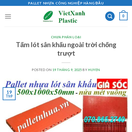
Skip
PALLET NHỰA CÔNG NGHIỆP HÀNG ĐẦU
to
0
content
CHƯA PHÂN LOẠI
Tấm lót sân khấu ngoài trời chống
trượt
POSTED ON
19 THÁNG 9, 2025
BY
HUYEN
19
Th9