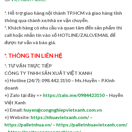
*. Hỗ trợ giao hàng nội thành TP.HCM và giao hàng tỉnh
thông qua chành xe/nhà xe vận chuyển.
*. Khách hàng có nhu cầu và quan tâm đến sản phẩm thì
call hoặc nhắn tin vào số HOTLINE/ZALO/EMAIL để
được tư vấn và báo giá.
*. THÔNG TIN LIÊN HỆ
*. TƯ VẤN TRỰC TIẾP
CÔNG TY TNHH SẢN XUẤT VIỆT XANH
+)
Hotline (24/7): 098.442.3150 – Ms.Huyền – P.Kinh
doanh
+)
Zalo tại đây =>
https://zalo.me/0984423150
– Huyền
Việt Xanh
+) Email:
huyen@congnghiepvietxanh.com.vn
+) Website:
https://nhuavietxanh.com/
–
https://palletnhua.vn/
–
https://palletnhuavietxanh.com/
–
https://moitruongcongnghiep.vn/