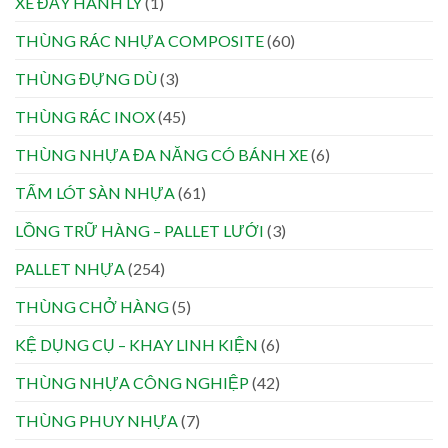
XE ĐẨY HÀNH LÝ
(1)
THÙNG RÁC NHỰA COMPOSITE
(60)
THÙNG ĐỰNG DÙ
(3)
THÙNG RÁC INOX
(45)
THÙNG NHỰA ĐA NĂNG CÓ BÁNH XE
(6)
TẤM LÓT SÀN NHỰA
(61)
LỒNG TRỮ HÀNG – PALLET LƯỚI
(3)
PALLET NHỰA
(254)
THÙNG CHỞ HÀNG
(5)
KỆ DỤNG CỤ – KHAY LINH KIỆN
(6)
THÙNG NHỰA CÔNG NGHIỆP
(42)
THÙNG PHUY NHỰA
(7)