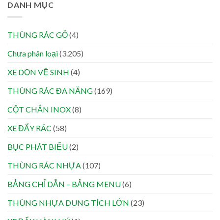
DANH MỤC
THÙNG RÁC GỖ
(4)
Chưa phân loại
(3.205)
XE DỌN VỆ SINH
(4)
THÙNG RÁC ĐA NĂNG
(169)
CỘT CHẮN INOX
(8)
XE ĐẨY RÁC
(58)
BỤC PHÁT BIỂU
(2)
THÙNG RÁC NHỰA
(107)
BẢNG CHỈ DẪN – BẢNG MENU
(6)
THÙNG NHỰA DUNG TÍCH LỚN
(23)