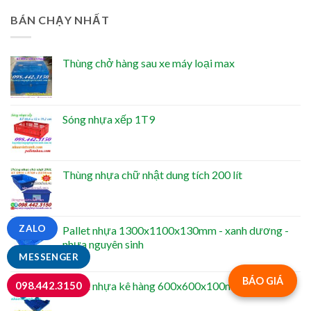
BÁN CHẠY NHẤT
Thùng chở hàng sau xe máy loại max
Sóng nhựa xếp 1T9
Thùng nhựa chữ nhật dung tích 200 lít
ZALO
Pallet nhựa 1300x1100x130mm - xanh dương -
nhựa nguyên sinh
MESSENGER
BÁO GIÁ
Pallet nhựa kê hàng 600x600x100mm màu xanh
098.442.3150