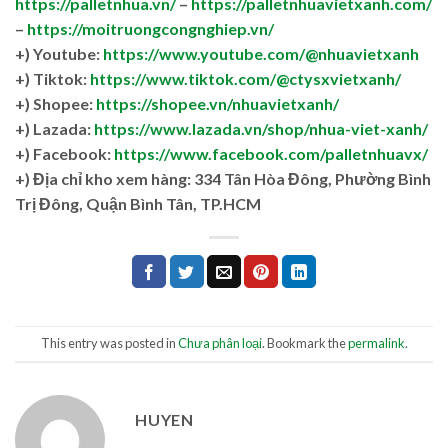
https://palletnhua.vn/
–
https://palletnhuavietxanh.com/
–
https://moitruongcongnghiep.vn/
+) Youtube:
https://www.youtube.com/@nhuavietxanh
+) Tiktok:
https://www.tiktok.com/@ctysxvietxanh/
+) Shopee:
https://shopee.vn/nhuavietxanh/
+) Lazada:
https://www.lazada.vn/shop/nhua-viet-xanh/
+) Facebook:
https://www.facebook.com/palletnhuavx/
+)
Địa chỉ kho xem hàng: 334 Tân Hòa Đông, Phường Bình
Trị Đông, Quận Bình Tân, TP.HCM
This entry was posted in
Chưa phân loại
. Bookmark the
permalink
.
HUYEN