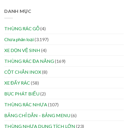
DANH MỤC
THÙNG RÁC GỖ
(4)
Chưa phân loại
(3.197)
XE DỌN VỆ SINH
(4)
THÙNG RÁC ĐA NĂNG
(169)
CỘT CHẮN INOX
(8)
XE ĐẨY RÁC
(58)
BỤC PHÁT BIỂU
(2)
THÙNG RÁC NHỰA
(107)
BẢNG CHỈ DẪN – BẢNG MENU
(6)
THÙNG NHỰA DUNG TÍCH LỚN
(23)