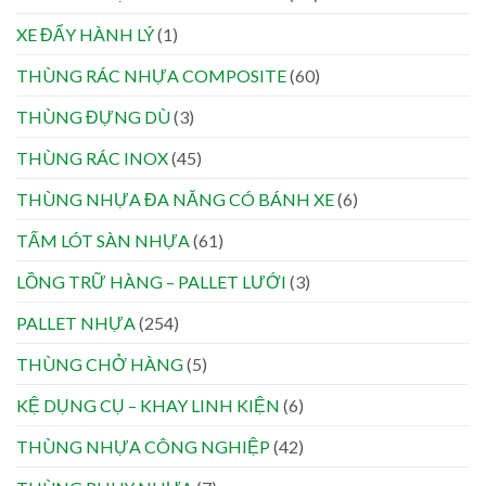
XE ĐẨY HÀNH LÝ
(1)
THÙNG RÁC NHỰA COMPOSITE
(60)
THÙNG ĐỰNG DÙ
(3)
THÙNG RÁC INOX
(45)
THÙNG NHỰA ĐA NĂNG CÓ BÁNH XE
(6)
TẤM LÓT SÀN NHỰA
(61)
LỒNG TRỮ HÀNG – PALLET LƯỚI
(3)
PALLET NHỰA
(254)
THÙNG CHỞ HÀNG
(5)
KỆ DỤNG CỤ – KHAY LINH KIỆN
(6)
THÙNG NHỰA CÔNG NGHIỆP
(42)