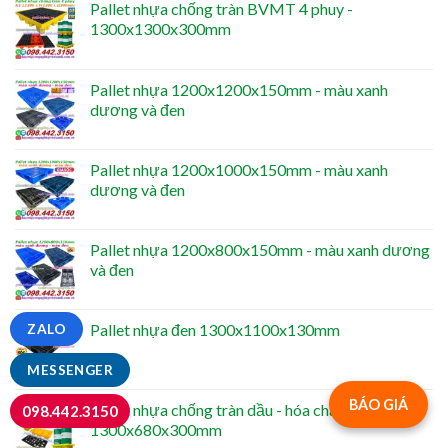
Pallet nhựa chống tràn BVMT 4 phuy -
1300x1300x300mm
Pallet nhựa 1200x1200x150mm - màu xanh
dương và đen
Pallet nhựa 1200x1000x150mm - màu xanh
dương và đen
Pallet nhựa 1200x800x150mm - màu xanh dương
và đen
Pallet nhựa đen 1300x1100x130mm
ZALO
MESSENGER
BÁO GIÁ
Pallet nhựa chống tràn dầu - hóa chất 2 phuy -
098.442.3150
1300x680x300mm