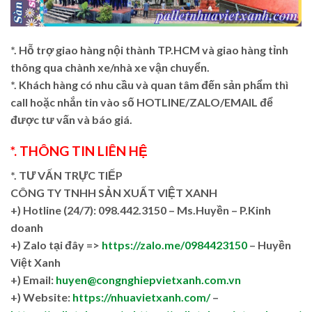
*. Hỗ trợ giao hàng nội thành TP.HCM và giao hàng tỉnh
thông qua chành xe/nhà xe vận chuyển.
*. Khách hàng có nhu cầu và quan tâm đến sản phẩm thì
call hoặc nhắn tin vào số HOTLINE/ZALO/EMAIL để
được tư vấn và báo giá.
*. THÔNG TIN LIÊN HỆ
*. TƯ VẤN TRỰC TIẾP
CÔNG TY TNHH SẢN XUẤT VIỆT XANH
+)
Hotline (24/7): 098.442.3150 – Ms.Huyền – P.Kinh
doanh
+)
Zalo tại đây =>
https://zalo.me/0984423150
– Huyền
Việt Xanh
+) Email:
huyen@congnghiepvietxanh.com.vn
+) Website:
https://nhuavietxanh.com/
–