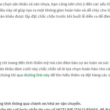
ựa chọn sân khấu và sàn nhựa, bạn cũng nên chú ý đến các yếu t
Điều này sẽ giúp tạo ra một không gian hoàn hảo và dễ chịu cho t
ân khấu được lắp đặt chắc chắn trước khi buổi lễ diễn ra để đả
ng chỉ mang đến tính thẩm mỹ mà còn đảm bảo sự an toàn và sức
, sân khấu đám cưới này chắc chắn sẽ là lựa chọn hoàn hảo cho c
 chúng tôi qua
đường link này
để tìm hiểu thêm và đặt hàng các 
ng tỉnh thông qua chành xe/nhà xe vận chuyển.
phẩm thì call hoặc nhắn tin vào số HOTLINE/ZALO/EMAIL để đ