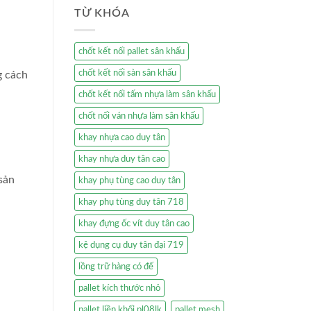
TỪ KHÓA
chốt kết nối pallet sân khấu
chốt kết nối sàn sân khấu
g cách
chốt kết nối tấm nhựa làm sân khấu
chốt nối ván nhựa làm sân khấu
khay nhựa cao duy tân
khay nhựa duy tân cao
sản
khay phụ tùng cao duy tân
khay phụ tùng duy tân 718
khay đựng ốc vít duy tân cao
kệ dụng cụ duy tân đại 719
lồng trữ hàng có đế
pallet kích thước nhỏ
pallet liền khối pl08lk
pallet mesh