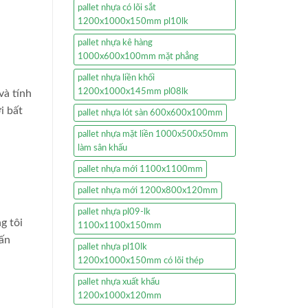
pallet nhựa có lõi sắt
1200x1000x150mm pl10lk
pallet nhựa kê hàng
1000x600x100mm mặt phẳng
pallet nhựa liền khối
1200x1000x145mm pl08lk
và tính
i bất
pallet nhựa lót sàn 600x600x100mm
pallet nhựa mặt liền 1000x500x50mm
làm sân khấu
pallet nhựa mới 1100x1100mm
pallet nhựa mới 1200x800x120mm
pallet nhựa pl09-lk
g tôi
1100x1100x150mm
vấn
pallet nhựa pl10lk
1200x1000x150mm có lõi thép
pallet nhựa xuất khẩu
1200x1000x120mm