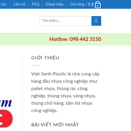
n tức
Liên hệ
FAQ
Đăng nhập
Giỏ hàng /
0
₫
0
Tìm
kiếm:
Hotline: 098 442 3150
GIỚI THIỆU
Viet Xanh Plastic là nhà cung cấp
hàng đầu nhựa công nghiệp như
pallet nhựa, thùng rác công
nghiệp, thùng nhựa, sóng nhựa,
thùng chở hàng, tấm lót nhựa
công nghiệp..
BÀI VIẾT MỚI NHẤT