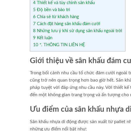
4
Thiết kế và tùy chỉnh sân khấu
5
Độ bền và bảo trì
6
Chia sẻ từ khách hàng
7
Cách đặt hàng sân khấu đám cưới
8
Những lưu ý khi sử dụng sân khấu ngoài trời
9
Kết luận
10
*. THÔNG TIN LIÊN HỆ
Giới thiệu về sân khấu đám cư
Trong bối cảnh nhu cầu tổ chức đám cưới ngoài t
cũng trở nên quan trọng hơn bao giờ hết. Sân khấ
pháp tuyệt vời đáp ứng nhu cầu này. Với thiết k
đến một không gian trang trọng và ấn tượng cho 
Ưu điểm của sân khấu nhựa d
Sân khấu nhựa di động được sản xuất từ pallet nh
những ưu điểm nổi bật như: