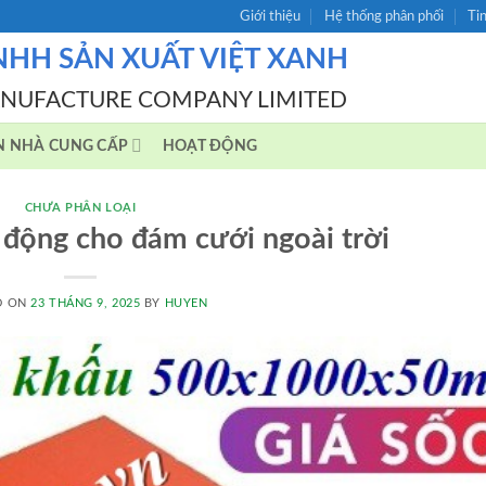
Giới thiệu
Hệ thống phân phối
Ti
NHH SẢN XUẤT VIỆT XANH
ANUFACTURE COMPANY LIMITED
N NHÀ CUNG CẤP
HOẠT ĐỘNG
CHƯA PHÂN LOẠI
 động cho đám cưới ngoài trời
D ON
23 THÁNG 9, 2025
BY
HUYEN