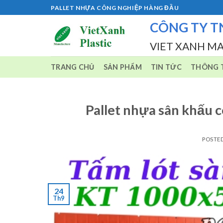
Skip
PALLET NHỰA CÔNG NGHIỆP HÀNG ĐẦU
to
CÔNG TY T
content
VIET XANH M
TRANG CHỦ
SẢN PHẨM
TIN TỨC
THÔNG T
Pallet nhựa sân khấu 
POSTE
24
Th9