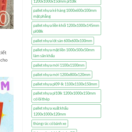
1200x1000x150mm pl10lk
pallet nhựa kê hàng 1000x600x100mm
mặt phẳng
pallet nhựa liền khối 1200x1000x145mm
pl08lk
pallet nhựa lót sàn 600x600x100mm
pallet nhựa mặt liền 1000x500x50mm
tiết
làm sân khấu
 cho
pallet nhựa mới 1100x1100mm
pallet nhựa mới 1200x800x120mm
pallet nhựa pl09-lk 1100x1100x150mm
pallet nhựa pl10lk 1200x1000x150mm
có lõi thép
pallet nhựa xuất khẩu
1200x1000x120mm
thùng rác có bánh xe