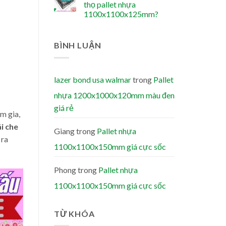
thọ pallet nhựa
1100x1100x125mm?
BÌNH LUẬN
lazer bond usa walmar
trong
Pallet
nhựa 1200x1000x120mm màu đen
giá rẻ
m gia,
i che
Giang
trong
Pallet nhựa
 ra
1100x1100x150mm giá cực sốc
Phong
trong
Pallet nhựa
1100x1100x150mm giá cực sốc
TỪ KHÓA