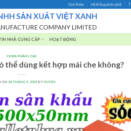
Giới thiệu
Hệ thống phân phối
T
NHH SẢN XUẤT VIỆT XANH
ANUFACTURE COMPANY LIMITED
IN NHÀ CUNG CẤP
HOẠT ĐỘNG
CHƯA PHÂN LOẠI
có thể dùng kết hợp mái che không?
D ON
24 THÁNG 9, 2025
BY
HUYEN