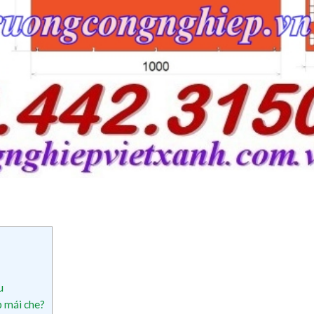
u
p mái che?