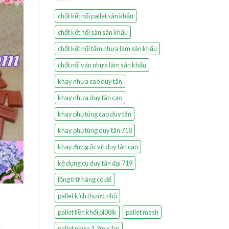
chốt kết nối pallet sân khấu
chốt kết nối sàn sân khấu
chốt kết nối tấm nhựa làm sân khấu
chốt nối ván nhựa làm sân khấu
khay nhựa cao duy tân
khay nhựa duy tân cao
khay phụ tùng cao duy tân
khay phụ tùng duy tân 718
khay đựng ốc vít duy tân cao
kệ dụng cụ duy tân đại 719
lồng trữ hàng có đế
pallet kích thước nhỏ
pallet liền khối pl08lk
pallet mesh
n
pallet nhựa 1.2m x 1m