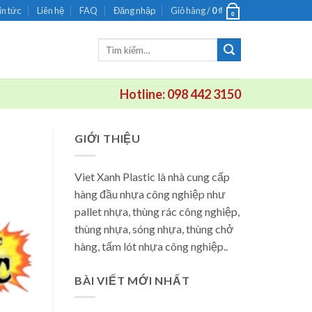
in tức
Liên hệ
FAQ
Đăng nhập
Giỏ hàng /
0
₫
0
Tìm
kiếm:
Hotline: 098 442 3150
GIỚI THIỆU
Viet Xanh Plastic là nhà cung cấp
hàng đầu nhựa công nghiệp như
pallet nhựa, thùng rác công nghiệp,
thùng nhựa, sóng nhựa, thùng chở
hàng, tấm lót nhựa công nghiệp..
BÀI VIẾT MỚI NHẤT