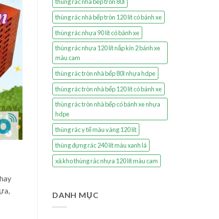
thùng rác nhà bếp tròn 80l
thùng rác nhà bếp tròn 120 lít có bánh xe
thùng rác nhựa 90 lít có bánh xe
thùng rác nhựa 120 lít nắp kín 2 bánh xe
màu cam
thùng rác tròn nhà bếp 80l nhựa hdpe
thùng rác tròn nhà bếp 120 lít có bánh xe
thùng rác tròn nhà bếp có bánh xe nhựa
hdpe
thùng rác y tế màu vàng 120 lít
thùng đựng rác 240 lít màu xanh lá
xả kho thùng rác nhựa 120 lít màu cam
thay
ựa,
DANH MỤC