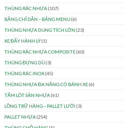
THÙNG RÁC NHỰA
(107)
BẢNG CHỈ DẪN – BẢNG MENU
(6)
THÙNG NHỰA DUNG TÍCH LỚN
(23)
XE ĐẨY HÀNH LÝ
(1)
THÙNG RÁC NHỰA COMPOSITE
(60)
THÙNG ĐỰNG DÙ
(3)
THÙNG RÁC INOX
(45)
THÙNG NHỰA ĐA NĂNG CÓ BÁNH XE
(6)
TẤM LÓT SÀN NHỰA
(61)
LỒNG TRỮ HÀNG – PALLET LƯỚI
(3)
PALLET NHỰA
(254)
THÙNG CHỞ HÀNG
(5)