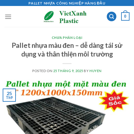
Skip
PALLET NHỰA CÔNG NGHIỆP HÀNG ĐẦU
to
0
content
CHƯA PHÂN LOẠI
Pallet nhựa màu đen – dễ dàng tái sử
dụng và thân thiện môi trường
POSTED ON
25 THÁNG 9, 2025
BY
HUYEN
25
Th9