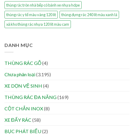
thùng rác tròn nhà bếp có bánh xe nhựa hdpe
thùng rác y tế màu vàng 120 lít
thùng đựng rác 240 lít màu xanh lá
xả kho thùng rác nhựa 120 lít màu cam
DANH MỤC
THÙNG RÁC GỖ
(4)
Chưa phân loại
(3.195)
XE DỌN VỆ SINH
(4)
THÙNG RÁC ĐA NĂNG
(169)
CỘT CHẮN INOX
(8)
XE ĐẨY RÁC
(58)
BỤC PHÁT BIỂU
(2)