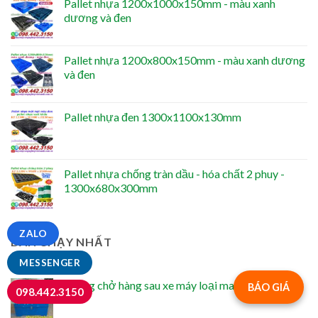
Pallet nhựa 1200x1000x150mm - màu xanh
dương và đen
Pallet nhựa 1200x800x150mm - màu xanh dương
và đen
Pallet nhựa đen 1300x1100x130mm
Pallet nhựa chống tràn dầu - hóa chất 2 phuy -
1300x680x300mm
ZALO
BÁN CHẠY NHẤT
MESSENGER
Thùng chở hàng sau xe máy loại max
BÁO GIÁ
098.442.3150