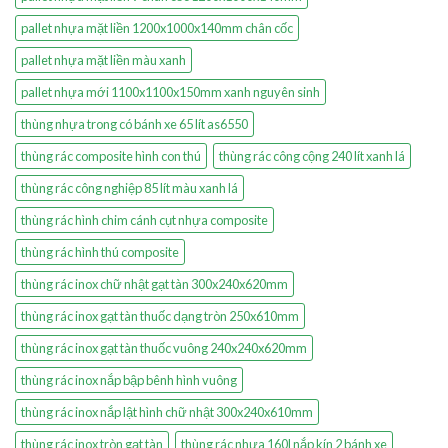
pallet nhựa mặt liền 1200x1000x140mm chân cốc
pallet nhựa mặt liền màu xanh
pallet nhựa mới 1100x1100x150mm xanh nguyên sinh
thùng nhựa trong có bánh xe 65 lít as6550
thùng rác composite hình con thú
thùng rác công cộng 240 lít xanh lá
thùng rác công nghiệp 85 lít màu xanh lá
thùng rác hình chim cánh cụt nhựa composite
thùng rác hình thú composite
thùng rác inox chữ nhật gạt tàn 300x240x620mm
thùng rác inox gạt tàn thuốc dạng tròn 250x610mm
thùng rác inox gạt tàn thuốc vuông 240x240x620mm
thùng rác inox nắp bập bênh hình vuông
thùng rác inox nắp lật hình chữ nhật 300x240x610mm
thùng rác inox tròn gạt tàn
thùng rác nhựa 160l nắp kín 2 bánh xe