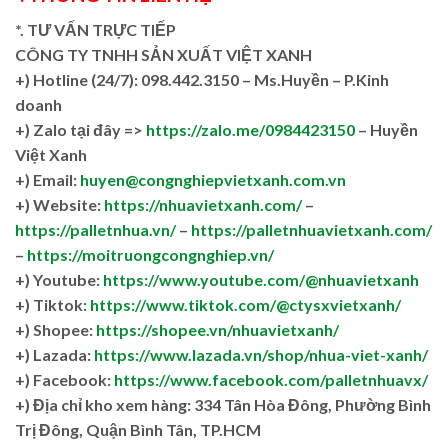
*. TƯ VẤN TRỰC TIẾP
CÔNG TY TNHH SẢN XUẤT VIỆT XANH
+)
Hotline (24/7): 098.442.3150 – Ms.Huyền – P.Kinh
doanh
+)
Zalo tại đây =>
https://zalo.me/0984423150
– Huyền
Việt Xanh
+) Email:
huyen@congnghiepvietxanh.com.vn
+) Website:
https://nhuavietxanh.com/
–
https://palletnhua.vn/
–
https://palletnhuavietxanh.com/
–
https://moitruongcongnghiep.vn/
+) Youtube:
https://www.youtube.com/@nhuavietxanh
+) Tiktok:
https://www.tiktok.com/@ctysxvietxanh/
+) Shopee:
https://shopee.vn/nhuavietxanh/
+) Lazada:
https://www.lazada.vn/shop/nhua-viet-xanh/
+) Facebook:
https://www.facebook.com/palletnhuavx/
+)
Địa chỉ kho xem hàng: 334 Tân Hòa Đông, Phường Bình
Trị Đông, Quận Bình Tân, TP.HCM