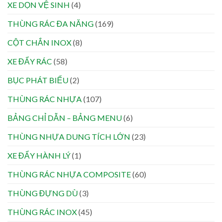
XE DỌN VỆ SINH
(4)
THÙNG RÁC ĐA NĂNG
(169)
CỘT CHẮN INOX
(8)
XE ĐẨY RÁC
(58)
BỤC PHÁT BIỂU
(2)
THÙNG RÁC NHỰA
(107)
BẢNG CHỈ DẪN – BẢNG MENU
(6)
THÙNG NHỰA DUNG TÍCH LỚN
(23)
XE ĐẨY HÀNH LÝ
(1)
THÙNG RÁC NHỰA COMPOSITE
(60)
THÙNG ĐỰNG DÙ
(3)
THÙNG RÁC INOX
(45)