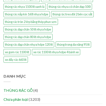
thùng rác nhựa 1100 lít xanh lá
thùng rác nhựa có chân đạp 100l
thùng rác nắp kín 160l nhựa hdpe
thùng rác treo đôi 2 bên cọc sắt
thùng rác tròn 2 lớp bằng thép phun sơn
thùng rác đạp chân 50 lít nhựa hdpe
thùng rác đạp chân 80 lít nhựa hdpe
thùng rác đạp chân nhựa hdpe 120 lít
thùng trong đa năng 95 lít
xe gom rác 1100 lít
xe rác 1100 lít nhựa hdpe 4 bánh xe
xe đẩy rác 660 lít
DANH MỤC
THÙNG RÁC GỖ
(4)
Chưa phân loại
(3.203)