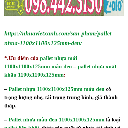
https://nhuavietxanh.com/san-pham/pallet-
nhua-1100x1100x125mm-den/
*.Ưu điểm của
pallet nhựa mới
1100x1100x125mm màu đen
–
pallet nhựa xuất
khẩu 1100x1100x125mm
:
–
Pallet nhựa 1100x1100x125mm màu đen
có
trọng lượng nhẹ, tải trọng trung bình, giá thành
thấp.
–
Pallet nhựa màu đen 1100x1100x125mm
là loại
pallet liền khối
, được sản xuất từ nhựa tái sinh và