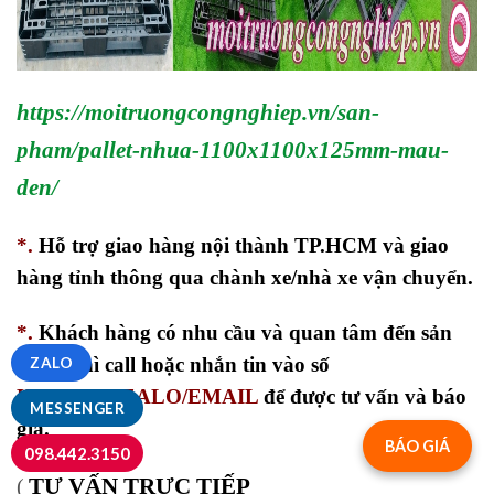
https://moitruongcongnghiep.vn/san-
pham/pallet-nhua-1100x1100x125mm-mau-
den/
*.
Hỗ trợ giao hàng nội thành TP.HCM và giao
hàng tỉnh thông qua chành xe/nhà xe vận chuyển.
*.
Khách hàng có nhu cầu và quan tâm đến sản
phẩm thì call hoặc nhắn tin vào số
ZALO
HOTLINE/ZALO/EMAIL
để được tư vấn và báo
MESSENGER
giá.
BÁO GIÁ
098.442.3150
TƯ VẤN TRỰC TIẾP
(