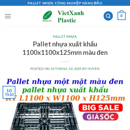
Skip
PALLET NHỰA CÔNG NGHIỆP HÀNG ĐẦU
to
0
content
PALLET NHỰA
Pallet nhựa xuất khẩu
1100x1100x125mm màu đen
POSTED ON
10 THÁNG 10, 2025
BY
HUYEN
10
Th10