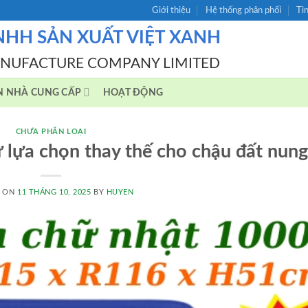
Giới thiệu
Hệ thống phân phối
Ti
NHH SẢN XUẤT VIỆT XANH
ANUFACTURE COMPANY LIMITED
N NHÀ CUNG CẤP
HOẠT ĐỘNG
CHƯA PHÂN LOẠI
 lựa chọn thay thế cho chậu đất nung
D ON
11 THÁNG 10, 2025
BY
HUYEN