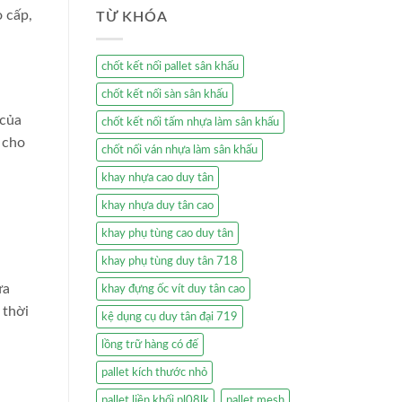
o cấp,
TỪ KHÓA
chốt kết nối pallet sân khấu
chốt kết nối sàn sân khấu
 của
chốt kết nối tấm nhựa làm sân khấu
 cho
chốt nối ván nhựa làm sân khấu
khay nhựa cao duy tân
khay nhựa duy tân cao
khay phụ tùng cao duy tân
khay phụ tùng duy tân 718
ửa
khay đựng ốc vít duy tân cao
 thời
kệ dụng cụ duy tân đại 719
lồng trữ hàng có đế
pallet kích thước nhỏ
pallet liền khối pl08lk
pallet mesh