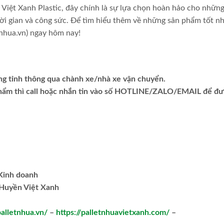
 Việt Xanh Plastic, đây chính là sự lựa chọn hoàn hảo cho những
ời gian và công sức. Để tìm hiểu thêm về những sản phẩm tốt nh
etnhua.vn) ngay hôm nay!
ng tỉnh thông qua chành xe/nhà xe vận chuyển.
phẩm thì call hoặc nhắn tin vào số HOTLINE/ZALO/EMAIL để đ
.Kinh doanh
Huyền Việt Xanh
palletnhua.vn/
–
https://palletnhuavietxanh.com/
–