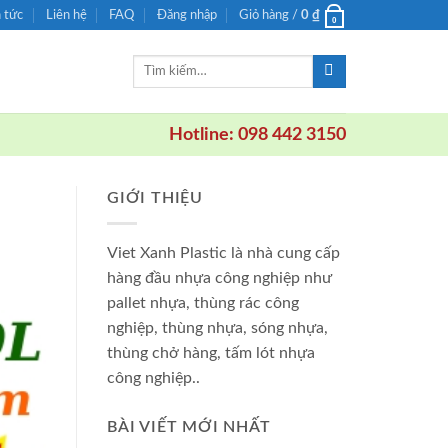
n tức
Liên hệ
FAQ
Đăng nhập
Giỏ hàng /
0
₫
0
Tìm
kiếm:
Hotline: 098 442 3150
GIỚI THIỆU
Viet Xanh Plastic là nhà cung cấp
hàng đầu nhựa công nghiệp như
pallet nhựa, thùng rác công
nghiệp, thùng nhựa, sóng nhựa,
thùng chở hàng, tấm lót nhựa
công nghiệp..
BÀI VIẾT MỚI NHẤT