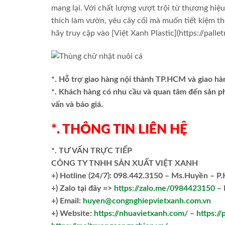
mang lại. Với chất lượng vượt trội từ thương hiệu
thích làm vườn, yêu cây cối mà muốn tiết kiệm th
hãy truy cập vào [Việt Xanh Plastic](https://pall
*. Hỗ trợ giao hàng nội thành TP.HCM và giao hà
*. Khách hàng có nhu cầu và quan tâm đến sản 
vấn và báo giá.
*. THÔNG TIN LIÊN HỆ
*. TƯ VẤN TRỰC TIẾP
CÔNG TY TNHH SẢN XUẤT VIỆT XANH
+)
Hotline (24/7): 098.442.3150 – Ms.Huyền – P
+)
Zalo tại đây =>
https://zalo.me/0984423150
– 
+) Email:
huyen@congnghiepvietxanh.com.vn
+) Website:
https://nhuavietxanh.com/
–
https://